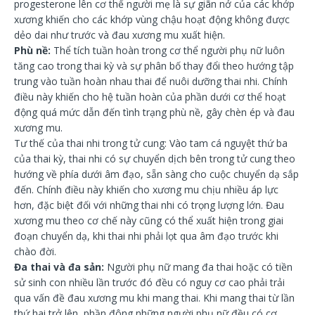
progesterone lên cơ thể người mẹ là sự giãn nở của các khớp
xương khiến cho các khớp vùng chậu hoạt động không được
dẻo dai như trước và đau xương mu xuất hiện.
Phù nề:
Thể tích tuần hoàn trong cơ thể người phụ nữ luôn
tăng cao trong thai kỳ và sự phân bố thay đổi theo hướng tập
trung vào tuần hoàn nhau thai để nuôi dưỡng thai nhi. Chính
điều này khiến cho hệ tuần hoàn của phần dưới cơ thể hoạt
động quá mức dẫn đến tình trạng phù nề, gây chèn ép và đau
xương mu.
Tư thế của thai nhi trong tử cung: Vào tam cá nguyệt thứ ba
của thai kỳ, thai nhi có sự chuyển dịch bên trong tử cung theo
hướng về phía dưới âm đạo, sẵn sàng cho cuộc chuyển dạ sắp
đến. Chính điều này khiến cho xương mu chịu nhiều áp lực
hơn, đặc biệt đối với những thai nhi có trọng lượng lớn. Đau
xương mu theo cơ chế này cũng có thể xuất hiện trong giai
đoạn chuyển dạ, khi thai nhi phải lọt qua âm đạo trước khi
chào đời.
Đa thai và đa sản:
Người phụ nữ mang đa thai hoặc có tiền
sử sinh con nhiều lần trước đó đều có nguy cơ cao phải trải
qua vấn đề đau xương mu khi mang thai. Khi mang thai từ lần
thứ hai trở lên, phần đông những người phụ nữ đều có cơ