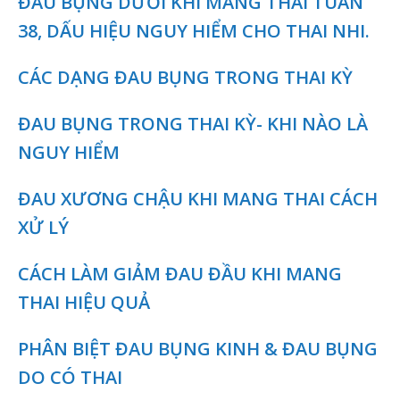
ĐAU BỤNG DƯỚI KHI MANG THAI TUẦN
38, DẤU HIỆU NGUY HIỂM CHO THAI NHI.
CÁC DẠNG ĐAU BỤNG TRONG THAI KỲ
ĐAU BỤNG TRONG THAI KỲ- KHI NÀO LÀ
NGUY HIỂM
ĐAU XƯƠNG CHẬU KHI MANG THAI CÁCH
XỬ LÝ
CÁCH LÀM GIẢM ĐAU ĐẦU KHI MANG
THAI HIỆU QUẢ
PHÂN BIỆT ĐAU BỤNG KINH & ĐAU BỤNG
DO CÓ THAI