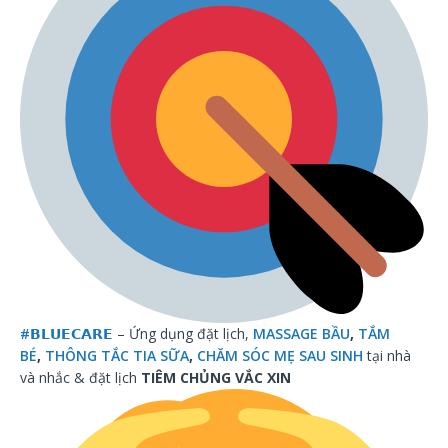
#
𝗕𝗟𝗨𝗘𝗖𝗔𝗥𝗘
– Ứng dụng đặt lịch,
MASSAGE BẦU
,
TẮM
BÉ
,
THÔNG TẮC TIA SỮA
,
CHĂM SÓC MẸ SAU SINH
tại nhà
và nhắc & đặt lịch
TIÊM CHỦNG VẮC XIN