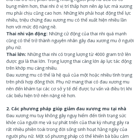
bụng mềm hơn, thai nhi ở vị trí thấp hơn nên áp lực mà xương
mu phải chịu cũng cao hơn. Những khi phải hoạt động thể lực
nhiều, triệu chứng đau xương mu có thể xuất hiện nhiều lần
hơn với mức độ nặng nề.
Thai nhi vận động:
Những cử động của thai nhi quá mạnh
cũng có thể trở thành nguyên nhân gây đau xương mu ở người
phụ nữ.
Thai lớn:
Những thai nhi có trọng lượng từ 4000 gram trở lên
được gọi là thai lớn. Trọng lượng thai càng lớn áp lực tác động
trên khớp mu càng nhiều.
Đau xương mu có thể là hệ quả của một hoặc nhiều tình trạng
trên phối hợp đồng thời. Phụ nữ mang thai có đau xương mu
nên đến khám tại các cơ sở y tế để được tư vấn và điều trị khi
các biểu hiện trở nên nặng nề hơn.
2. Các phương pháp giúp giảm đau xương mu tại nhà
Đau xương mu tuy không gây nguy hiểm đến tình trạng sức
khỏe của người mẹ và sự phát triển của thai kỳ nhưng gây ra
rất nhiều phiền toái trong đời sống sinh hoạt hằng ngày của
người phụ nữ. Một số phương pháp có thể khiến bà bầu cảm