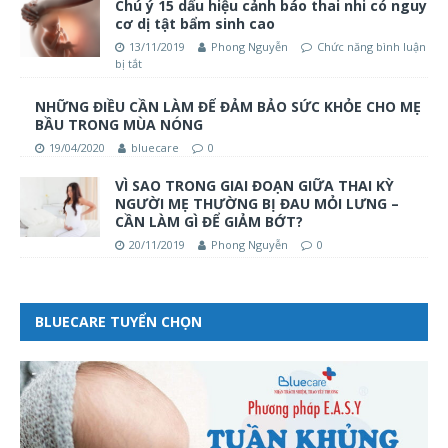
Chú ý 15 dấu hiệu cảnh báo thai nhi có nguy
cơ dị tật bẩm sinh cao
13/11/2019
Phong Nguyễn
Chức năng bình luận
bị tắt
NHỮNG ĐIỀU CẦN LÀM ĐỂ ĐẢM BẢO SỨC KHỎE CHO MẸ
BẦU TRONG MÙA NÓNG
19/04/2020
bluecare
0
VÌ SAO TRONG GIAI ĐOẠN GIỮA THAI KỲ
NGƯỜI MẸ THƯỜNG BỊ ĐAU MỎI LƯNG –
CẦN LÀM GÌ ĐỂ GIẢM BỚT?
20/11/2019
Phong Nguyễn
0
BLUECARE TUYỂN CHỌN