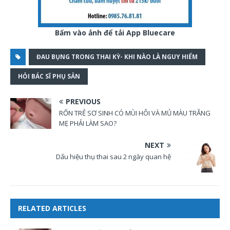
Bấm vào ảnh để tải App Bluecare
ĐAU BỤNG TRONG THAI KỲ- KHI NÀO LÀ NGUY HIỂM
HỎI BÁC SĨ PHỤ SẢN
PREVIOUS
RỐN TRẺ SƠ SINH CÓ MÙI HÔI VÀ MỦ MÀU TRẮNG
MẸ PHẢI LÀM SAO?
NEXT
Dấu hiệu thụ thai sau 2 ngày quan hệ
RELATED ARTICLES