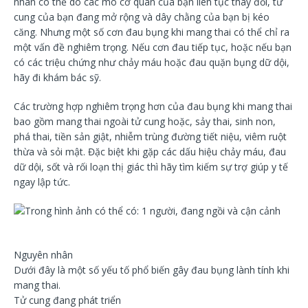
nhân có thể do các mô cơ quan của bạn liên tục thay đổi, tử
cung của bạn đang mở rộng và dây chằng của bạn bị kéo
căng. Nhưng một số cơn đau bụng khi mang thai có thể chỉ ra
một vấn đề nghiêm trọng. Nếu cơn đau tiếp tục, hoặc nếu bạn
có các triệu chứng như chảy máu
hoặc đau quặn bụng dữ dội,
hãy đi khám bác sỹ.
Các trường hợp nghiêm trọng hơn của đau bụng khi mang thai
bao gồm mang thai ngoài tử cung hoặc, sảy thai, sinh non,
phá thai, tiền sản giật, nhiễm trùng đường tiết niệu, viêm ruột
thừa và sỏi mật. Đặc biệt khi gặp các dấu hiệu chảy máu, đau
dữ dội, sốt và rối loạn thị giác thì hãy tìm kiếm sự trợ giúp y tế
ngay lập tức.
Nguyên nhân
Dưới đây là một số yếu tố phổ biến gây đau bụng lành tính khi
mang thai.
Tử cung đang phát triển