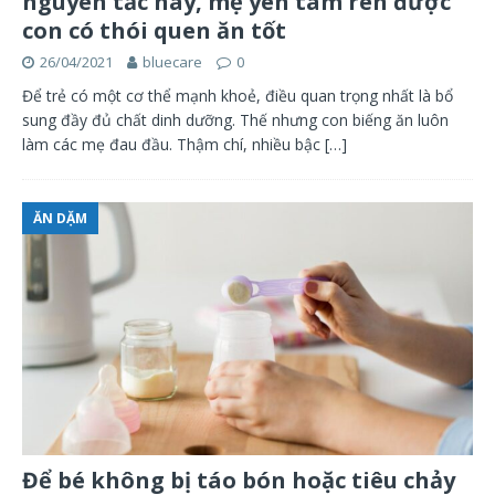
nguyên tắc này, mẹ yên tâm rèn được
con có thói quen ăn tốt
26/04/2021
bluecare
0
Để trẻ có một cơ thể mạnh khoẻ, điều quan trọng nhất là bổ
sung đầy đủ chất dinh dưỡng. Thế nhưng con biếng ăn luôn
làm các mẹ đau đầu. Thậm chí, nhiều bậc
[…]
ĂN DẶM
Để bé không bị táo bón hoặc tiêu chảy