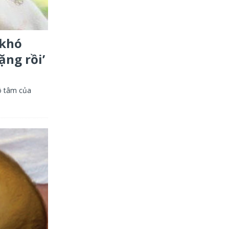
 khó
ặng rồi’
ô tâm của