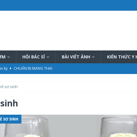
SỚM
HỎI BÁC SĨ
BÀI VIẾT ẢNH
KIẾN THỨC Y
ần kỳ
CHUẨN BỊ MANG THAI
 Hậu
CHĂM SÓC MẸ SAU SINH
rẻ sơ sinh
hiệu quả
PHƯƠNG PHÁP THÔNG TẮC TIA SỮA
ữa tại nhà tốt nhất hiện nay
PHƯƠNG PHÁP THÔNG TẮC TIA SỮA
 sinh
ết, đầy đủ
KIẾN THỨC CHUNG CHĂM SÓC TRẺ SƠ SINH
Ẻ SƠ SINH