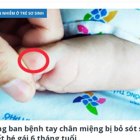
 NHIỄM Ở TRẺ SƠ SINH
g ban bệnh tay chân miệng bị bỏ sót 
ết bé gái 6 tháng tuổi