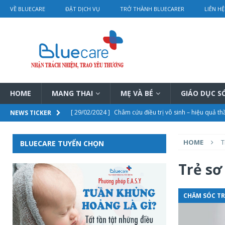
VỀ BLUECARE
ĐẶT DỊCH VỤ
TRỞ THÀNH BLUECARER
LIÊN HỆ
HOME
MANG THAI
MẸ VÀ BÉ
GIÁO DỤC 
[ 29/02/2024 ]
Châm cứu điều trị vô sinh – hiệu quả th
NEWS TICKER
[ 29/02/2024 ]
Bí mật trị nám sau sinh của Từ Hi Thái
HOME
T
BLUECARE TUYỂN CHỌN
[ 28/02/2024 ]
Điều trị tắc tia sữa bằng vật lý trị liệu 
[ 28/02/2024 ]
Chi tiết bảng giá dịch vụ thông tắc tia s
Trẻ sơ
[ 01/03/2024 ]
Rơ lưỡi cho trẻ sơ sinh hướng dẫn chi ti
CHĂM SÓC TR