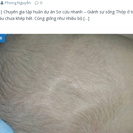
Phong Nguyễn
0
| Chuyên gia tập huấn dự án Sơ cứu nhanh – Giành sự sống Thóp ở trẻ
u chưa khép hết. Cũng giống như nhiều bộ
[…]
HI