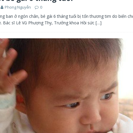
Phong Nguyễn
0
ng ban ở ngón chân, bé gái 6 tháng tuổi bị tổn thương tim do biến c
. Bác sĩ Lê Vũ Phượng Thy, Trưởng khoa Hồi sức
[…]