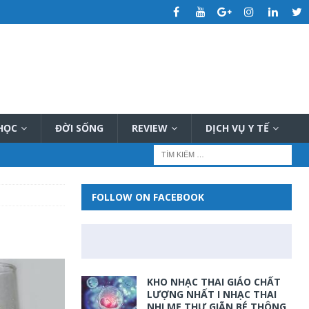
 HỌC
ĐỜI SỐNG
REVIEW
DỊCH VỤ Y TẾ
FOLLOW ON FACEBOOK
KHO NHẠC THAI GIÁO CHẤT
LƯỢNG NHẤT I NHẠC THAI
NHI MẸ THƯ GIÃN BÉ THÔNG