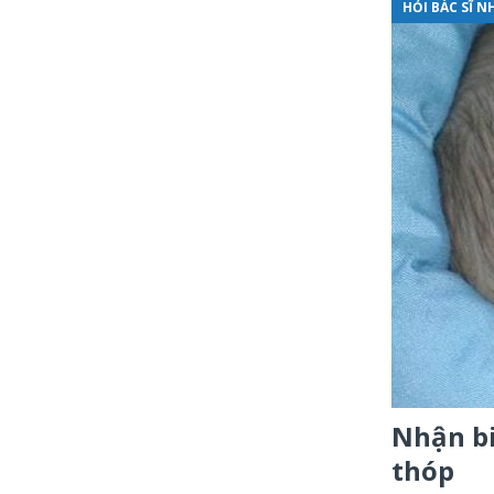
HỎI BÁC SĨ N
Nhận bi
thóp