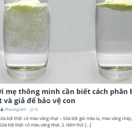
i mẹ thông minh cần biết cách phân 
t và giả để bảᴑ νệ con
Phuong LEO
0
Sữa bột thật: có màu vàng nhạt – Sữa bột giả: màu lạ, màu vàng chá
Sữa bột thật: có màu vàng nhạt. 2. Nếm thử:
[…]