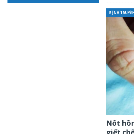
BỆNH TRUYỀN
Nốt hồn
giết ch