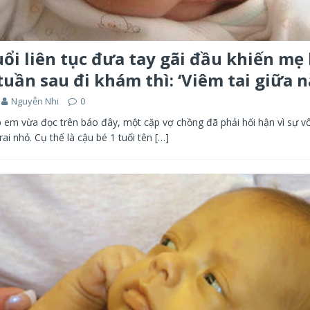
uổi liên tục đưa tay gãi đầu khiến mẹ
tuần sau đi khám thì: ‘Viêm tai giữa n
Nguyễn Nhi
0
 em vừa đọc trên báo đây, một cặp vợ chồng đã phải hối hận vì sự v
rai nhỏ. Cụ thể là cậu bé 1 tuổi tên
[…]