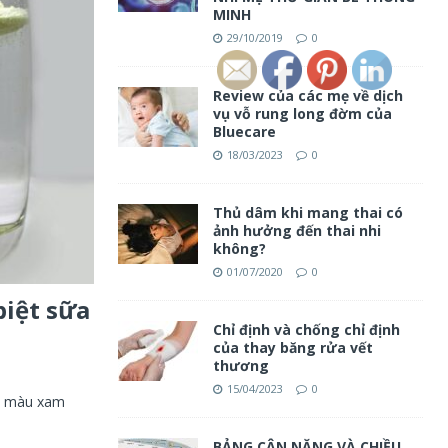
MINH
29/10/2019
0
Review của các mẹ về dịch
vụ vỗ rung long đờm của
Bluecare
18/03/2023
0
Thủ dâm khi mang thai có
ảnh hưởng đến thai nhi
không?
01/07/2020
0
biệt sữa
Chỉ định và chống chỉ định
của thay băng rửa vết
thương
15/04/2023
0
y, màu xam
BẢNG CÂN NẶNG VÀ CHIỀU