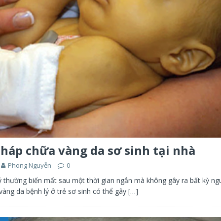
pháp chữa vàng da sơ sinh tại nhà
Phong Nguyễn
0
lý thường biến mất sau một thời gian ngắn mà không gây ra bất kỳ ng
vàng da bệnh lý ở trẻ sơ sinh có thể gây
[…]