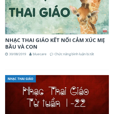
NHẠC THAI GIÁO KẾT NỐI CẢM XÚC MẸ
BẦU VÀ CON
30/08/2019
bluecare
Chức năng bình luận bị tắt
NHẠC THAI GIÁO