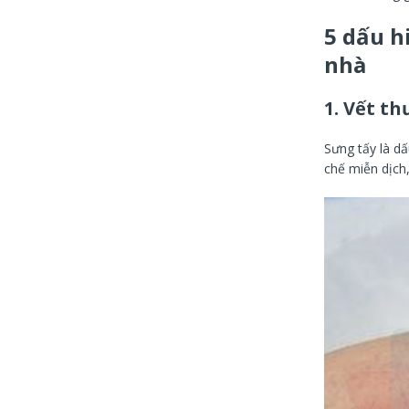
5 dấu h
nhà
1.
Vết th
Sưng tấy là dấ
chế miễn dịch,