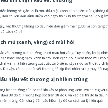
iều khi chạm vào vết thương
đớn không hề giảm đi là một dấu hiệu cảnh báo nhiễm trùng không t
 đau chỉ lên đến đỉnh điểm vào ngày thứ 2 bị thương và sau đó giảm
gày, vết thương không có dấu hiệu đau giảm mà ngược lại còn tăng t
có cách xử trí.
ịch mủ (xanh, vàng) có mùi hôi
ác vết thương bình thường sẽ có màu hơi vàng. Tuy nhiên, khi bị nhiễ
u sắc khác: vàng đậm, xanh lá cây. Bên cạnh đó là kèm theo mùi khó 
ịch rỉ viêm, là hiện tượng xuất tiết tại ổ viêm, xảy ra do sự thoát dịch
. Do vậy, cần theo dõi vết thương để kịp thời nhận ra sự thay đổi này
 dấu hiệu vết thương bị nhiễm trùng
ượng bình thường của cơ thể khi xảy ra phản ứng viêm. Với những vết 
 dưới 38 độ C. Trường hợp sốt trên 38 độ C và kéo dài thì đó là dấu h
hiễm trùng. Cần chú ý đến dấu hiệu này để có cách xử lý hiệu quả nh