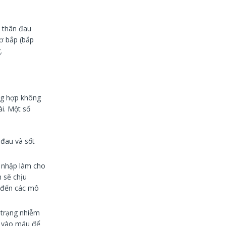
n thân đau
ơ bắp (bắp
.
ng hợp không
ài. Một số
 đau và sốt
m nhập làm cho
 sẽ chịu
g đến các mô
 trạng nhiễm
p vào máu để