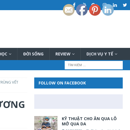
 HỌC
ĐỜI SỐNG
REVIEW
DỊCH VỤ Y TẾ
 TRÙNG VẾT
FOLLOW ON FACEBOOK
HƯƠNG
KỸ THUẬT CHO ĂN QUA LỖ
MỞ QUA DA