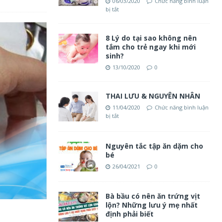
06/03/2020
Chức năng bình luận
bị tắt
8 Lý do tại sao không nên
tắm cho trẻ ngay khi mới
sinh?
13/10/2020
0
THAI LƯU & NGUYÊN NHÂN
11/04/2020
Chức năng bình luận
bị tắt
Nguyên tắc tập ăn dặm cho
bé
26/04/2021
0
Bà bầu có nên ăn trứng vịt
lộn? Những lưu ý mẹ nhất
định phải biết