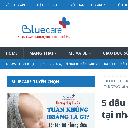
VỀ BLUECARE
ĐẶT DỊCH VỤ
TRỞ THÀNH BLUECARER
LIÊN HỆ
HOME
MANG THAI
MẸ VÀ BÉ
GIÁO DỤC 
[ 29/02/2024 ]
Bí mật trị nám sau sinh của Từ Hi Thái
NEWS TICKER
[ 28/02/2024 ]
Điều trị tắc tia sữa bằng vật lý trị liệu 
HOME
K
BLUECARE TUYỂN CHỌN
[ 28/02/2024 ]
Chi tiết bảng giá dịch vụ thông tắc tia s
THƯƠNG tại nh
[ 01/03/2024 ]
Rơ lưỡi cho trẻ sơ sinh hướng dẫn chi ti
5 dấ
[ 29/02/2024 ]
Châm cứu điều trị vô sinh – hiệu quả th
tại nh