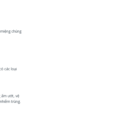
g miệng chúng
có các loại
g ẩm ướt, vệ
nhiễm trùng.