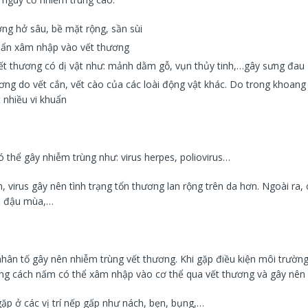
ơng hở sâu, bề mặt rộng, sần sùi
bẩn xâm nhập vào vết thương
ết thương có dị vật như: mảnh dằm gỗ, vụn thủy tinh,…gây sưng đau
ơng do vết cắn, vết cào của các loài động vật khác. Do trong khoan
 nhiều vi khuẩn
ó thể gây nhiễm trùng như: virus herpes, poliovirus…
n, virus gây nên tình trạng tổn thương lan rộng trên da hơn. Ngoài ra, 
i, đậu mùa,…
hân tố gây nên nhiễm trùng vết thương. Khi gặp điều kiện môi trườn
ng cách nấm có thể xâm nhập vào cơ thể qua vết thương và gây nên 
p ở các vị trí nếp gấp như nách, bẹn, bụng,…