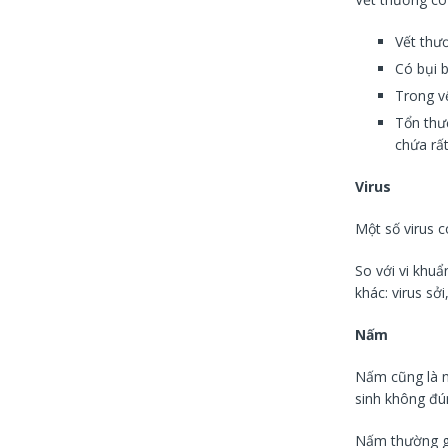
Vết thư
Có bụi 
Trong v
Tổn thư
chứa rất
Virus
Một số virus c
So với vi khuẩ
khác: virus sở
Nấm
Nấm cũng là n
sinh không đú
Nấm thường gặ