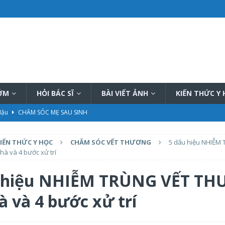
SỚM
HỎI BÁC SĨ
BÀI VIẾT ẢNH
KIẾN THỨC Y
 Hậu
CHĂM SÓC MẸ SAU SINH
hiệu quả
PHƯƠNG PHÁP THÔNG TẮC TIA SỮA
IẾN THỨC Y HỌC
CHĂM SÓC VẾT THƯƠNG
5 dấu hiệu NHIỄM
ữa tại nhà tốt nhất hiện nay
PHƯƠNG PHÁP THÔNG TẮC TIA SỮA
à và 4 bước xử trí
ết, đầy đủ
KIẾN THỨC CHUNG CHĂM SÓC TRẺ SƠ SINH
u hiệu NHIỄM TRÙNG VẾT T
ần kỳ
CHUẨN BỊ MANG THAI
à và 4 bước xử trí