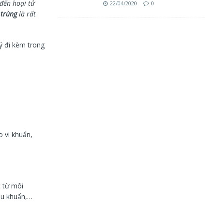
đến hoại tử
22/04/2020
0
 trùng
là rất
ý đi kèm trong
 vi khuẩn,
c từ môi
ầu khuẩn,…