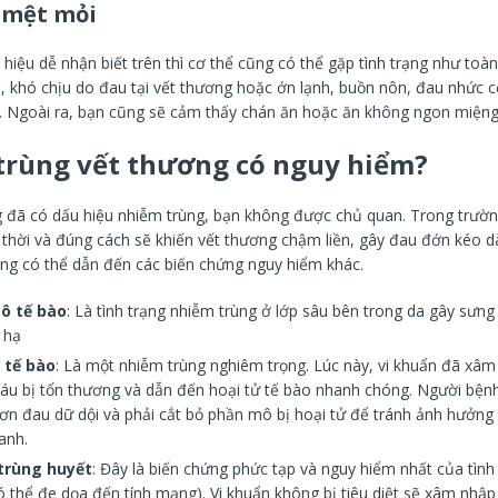
 mệt mỏi
hiệu dễ nhận biết trên thì cơ thể cũng có thể gặp tình trạng như toà
, khó chịu do đau tại vết thương hoặc ớn lạnh, buồn nôn, đau nhức c
). Ngoài ra, bạn cũng sẽ cảm thấy chán ăn hoặc ăn không ngon miệng
rùng vết thương có nguy hiểm?
g đã có dấu hiệu nhiễm trùng, bạn không được chủ quan. Trong trườ
 thời và đúng cách sẽ khiến vết thương chậm liền, gây đau đớn kéo d
ng có thể dẫn đến các biến chứng nguy hiểm khác.
ô tế bào
: Là tình trạng nhiễm trùng ở lớp sâu bên trong da gây sưng
 hạ
 tế bào
: Là một nhiễm trùng nghiêm trọng. Lúc này, vi khuẩn đã xâ
u bị tổn thương và dẫn đến hoại tử tế bào nhanh chóng. Người bệnh
ơn đau dữ dội và phải cắt bỏ phần mô bị hoại tử để tránh ảnh hưởn
anh.
trùng huyết
: Đây là biến chứng phức tạp và nguy hiểm nhất của tình
có thể đe dọa đến tính mạng). Vi khuẩn không bị tiêu diệt sẽ xâm nhậ