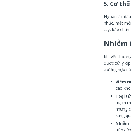
5.
Cơ thể
Ngoài các dấu 
nhức, mệt mỏi
tay, bắp chân
Nhiễm t
Khi vết thươn
được xử lý kịp
trường hợp nặ
Viêm m
cao khó
Hoại tử
mạch má
những c
xung qu
Nhiễm 
trùng (