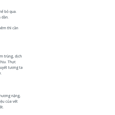
hể bỏ qua.
 dần.
hêm thì cần
m trùng, dịch
chịu. Thực
 huyết tương ta
.
thương nặng,
iệu của vết
ất.