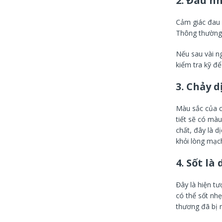
2.
Đau nh
Cảm giác đau 
Thông thường,
Nếu sau vài n
kiểm tra kỹ để 
3.
Chảy d
Màu sắc của c
tiết sẽ có mà
chất, đây là d
khỏi lòng mạch
4.
Sốt là
Đây là hiện t
có thể sốt nhẹ
thương đã bị n