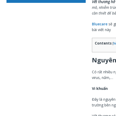
Vết thương hở
mô, nhiễm trù
cần thiết để b
Bluecare
sẽ g
bài viết này
Contents
[
h
Nguyên
Có rất nhiều 
virus, nấm,…
Vi khuẩn
Đây là nguyên
trường bên ng
Vết thương có