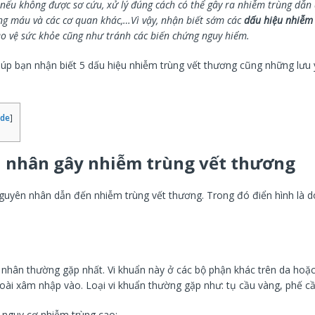
nếu không được sơ cứu, xử lý đúng cách có thể gây ra nhiễm trùng dẫn 
ng máu và các cơ quan khác,…Vì vậy, nhận biết sớm các
dấu hiệu nhiễm
ảo vệ sức khỏe cũng như tránh các biến chứng nguy hiểm.
iúp bạn nhận biết 5 dấu hiệu nhiễm trùng vết thương cũng những lưu 
ide
]
 nhân gây nhiễm trùng vết thương
nguyên nhân dẫn đến nhiễm trùng vết thương. Trong đó điển hình là do
 nhân thường gặp nhất. Vi khuẩn này ở các bộ phận khác trên da hoặ
oài xâm nhập vào. Loại vi khuẩn thường gặp như: tụ cầu vàng, phế c
 nguy cơ nhiễm trùng cao: