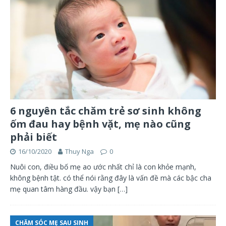
6 nguyên tắc chăm trẻ sơ sinh không
ốm đau hay bệnh vặt, mẹ nào cũng
phải biết
16/10/2020
Thuy Nga
0
Nuôi con, điều bố mẹ ao ước nhất chỉ là con khỏe mạnh,
không bệnh tật. có thể nói rằng đây là vấn đề mà các bậc cha
mẹ quan tâm hàng đầu. vậy bạn
[…]
CHĂM SÓC MẸ SAU SINH