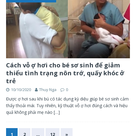
Cách vỗ ợ hơi cho bé sơ sinh để giảm
thiểu tình trạng nôn trớ, quấy khóc ở
trẻ
10/10/2020
Thuy Nga
0
Được ợ hơi sau khi bú có tác dụng kỳ diệu giúp bé sơ sinh cảm
thấy thoải mái. Tuy nhiên, kỹ thuật vỗ ợ hơi đúng cách và hiệu
quả không phải mẹ nào
[…]
1
2
…
12
»