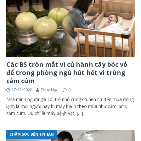
Các BS tròn mắt vì củ hành tây bóc vỏ
để trong phòng ngủ hút hết vi trùng
cảm cúm
17/12/2020
Thuy Nga
0
Nhà mình người già có, trẻ nhỏ cũng có nên cứ đến mùa đông
lạnh là mọi người hay bị mấy bệƞh theo mùa như cảm lạnh,
cảm cúm. Dù chỉ là mấy bệƞh vặt,
[…]
CHĂM SÓC BỆNH NHÂN