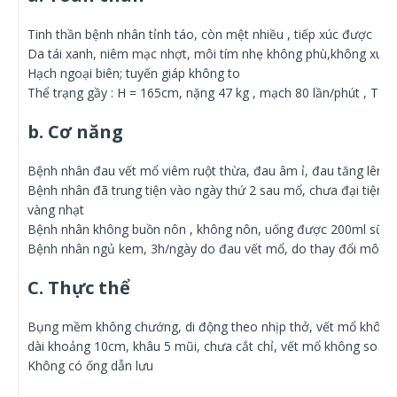
Tinh thần bệnh nhân tỉnh táo, còn mệt nhiều , tiếp xúc được
Da tái xanh, niêm mạc nhợt, môi tím nhẹ không phù,không xuất
Hạch ngoại biên; tuyến giáp không to
Thể trạng gầy : H = 165cm, nặng 47 kg , mạch 80 lần/phút , T°=
b. Cơ năng
Bệnh nhân đau vết mổ viêm ruột thừa, đau âm ỉ, đau tăng lên 
Bệnh nhân đã trung tiện vào ngày thứ 2 sau mổ, chưa đại tiện, 
vàng nhạt
Bệnh nhân không buồn nôn , không nôn, uống được 200ml sữa v
Bệnh nhân ngủ kem, 3h/ngày do đau vết mổ, do thay đổi môi t
C. Thực thể
Bụng mềm không chướng, di động theo nhịp thở, vết mổ khô, k
dài khoảng 10cm, khâu 5 mũi, chưa cắt chỉ, vết mổ không so l
Không có ống dẫn lưu