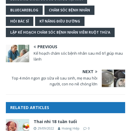
BLUECAREBLOG
CHĂM SÓC BỆNH NHÂN
HỎI BÁC SĨ
KỸ NĂNG ĐIỀU DƯỠNG
LẬP KẾ HOẠCH CHĂM SÓC BỆNH NHÂN VIÊM RUỘT THỪA
PREVIOUS
Kế hoạch chăm sóc bệnh nhân sau mổ trĩ giúp mau
lành
NEXT
Top 4 món ngon gọi sữa về sau sinh, mẹ mau hồi
người, con no nê chóng lớn
RELATED ARTICLES
Thai nhi 18 tuần tuổi
29/09/2022
Hoàng Hiệp
0