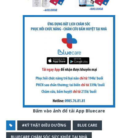
Bấm vào ảnh để tải App Bluecare
#KỸ THẬT ĐIỀU DƯỠNG
BLUE CARE
BLUECARE CHĂM SÓC SỨC KHỎE TẠI NHÀ