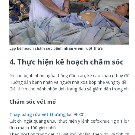
Lập kế hoạch chăm sóc bệnh nhân viêm ruột thừa
4. Thực hiện kế hoạch chăm sóc
9h cho bệnh nhân ngửa thẳng đâu cao, kê cao chân ( thay đổi tư
Hướng dẫn bệnh nhân và người nhà xoa bóp nhẹ vùng tỳ đề, có t
Giải thích cho bệnh nhân tình trạng đau sẽ giảm dần trong nhữn
Chăm sóc vết mổ
Thay băng rửa vết thương
lúc 9h30′
Cắt chi ngắt quãng 8h30′ thực hiện y lệnh cefoxinue 1g x 1 lọ ti
tĩnh mạch 100 giọt/ phút
Theo dõi tình trạng đau tại vết mổ 6h/ lần, theo dõi về tính chất 