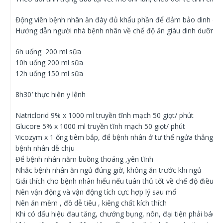
Động viên bệnh nhân ăn đày đủ khẩu phần để đảm bảo dinh dưỡ
Hướng dẫn người nhà bệnh nhân về chế độ ăn giàu dinh dưỡng
6h uống 200 ml sữa
10h uống 200 ml sữa
12h uống 150 ml sữa
8h30′ thực hiện y lệnh
Natriclorid 9% x 1000 ml truyền tĩnh mạch 50 giọt/ phút
Glucore 5% x 1000 ml truyền tĩnh mạch 50 giọt/ phút
Vicozym x 1 ống tiêm bắp, để bệnh nhân ở tư thế ngửa thẳng ho
bệnh nhân dễ chịu
Để bệnh nhân nằm buồng thoáng ,yên tĩnh
Nhắc bệnh nhân ăn ngủ đúng giờ, không ăn trước khi ngủ
Giải thích cho bệnh nhân hiểu nếu tuân thủ tốt về chế độ điều tr
Nên vận động và vận động tích cực hợp lý sau mổ
Nên ăn mềm , đồ dễ tiêu , kiêng chất kích thích
Khi có dấu hiệu đau tăng, chướng bụng, nôn, đại tiện phải báo n