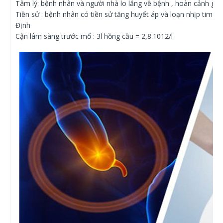
Tâm lý: bệnh nhân và người nhà lo lắng về bệnh , hoàn cảnh gia 
Tiền sử : bệnh nhân có tiền sử tăng huyết áp và loạn nhịp tim ,
Định
Cận lâm sàng trước mổ : 3l hồng cầu = 2,8.1012/l