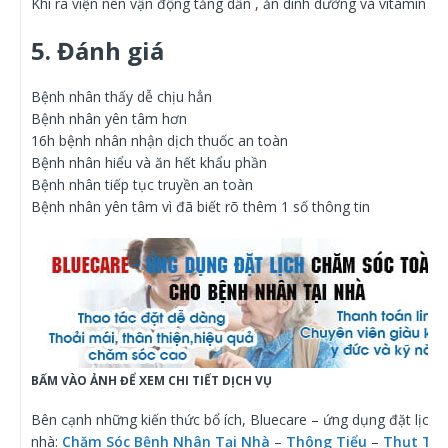
Khi ra viện nên vận động tăng dần , ăn dinh dưỡng và vitamin đ
5. Đánh giá
Bệnh nhân thấy dễ chịu hẳn
Bệnh nhân yên tâm hơn
16h bệnh nhân nhận dịch thuốc an toàn
Bệnh nhân hiểu và ăn hết khẩu phần
Bệnh nhân tiếp tục truyền an toàn
Bệnh nhân yên tâm vì đã biết rõ thêm 1 số thông tin
BẤM VÀO ẢNH ĐỂ XEM CHI TIẾT DỊCH VỤ
Bên cạnh những kiến thức bổ ích, Bluecare – ứng dụng đặt lịch 
nhà:
Chăm Sóc Bệnh Nhân Tại Nhà
–
Thông Tiểu
–
Thụt Thá