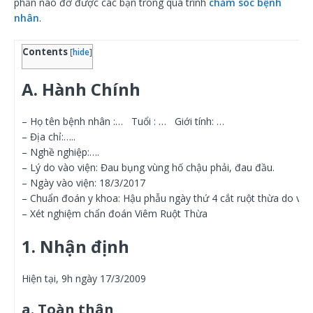
phần nào đỡ được các bạn trong quá trình
chăm sóc bệnh
nhân
.
Contents
[
hide
]
A. Hành Chính
– Họ tên bệnh nhân :… Tuổi : … Giới tính: …
– Địa chỉ:…..
– Nghề nghiệp:….
– Lý do vào viện: Đau bụng vùng hố chậu phải, đau đầu.
– Ngày vào viện: 18/3/2017
– Chuẩn đoán y khoa: Hậu phẫu ngày thứ 4 cắt ruột thừa do viê
– Xét nghiệm chẩn đoán Viêm Ruột Thừa
1. Nhận định
Hiện tại, 9h ngày 17/3/2009
a. Toàn thân