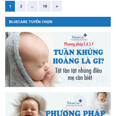
1
2
…
18
»
BLUECARE TUYỂN CHỌN