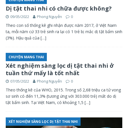
Dị tật thai nhi có chữa được không?
09/05/2022
Phong Nguyễn
0
Theo con số thống kê ghi nhận được năm 2017, ở Việt Nam
ta, mỗi năm cứ 33 trẻ sinh ra lại có 1 trẻ bị mắc dị tật bẩm sinh
(3%). Hậu quả của
[…]
CHUYỆN MANG THAI
Xét nghiệm sàng lọc dị tật thai nhi ở
tuần thứ mấy là tốt nhất
07/05/2022
Phong Nguyễn
0
Theo thống kê của WHO, 2015. Trong số 2,68 triệu ca tử vong
sơ sinh có đến 11,3% (tương ứng với 303.000 trẻ) mất do dị
tật bẩm sinh. Tại Việt Nam, có khoảng 1,5
[…]
XÉT NGHIỆM SÀNG LỌC DỊ TẬT THAI NHI