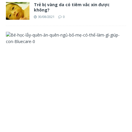
Trẻ bị vàng da có tiêm vắc xin được
không?
30/08/2021
0
B
é
h
ọ
c
l
ẫ
y
q
u
ê
n
ă
n
q
u
ê
n
n