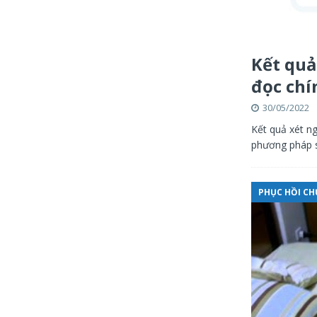
Kết quả
đọc chí
30/05/2022
Kết quả xét ng
phương pháp sà
PHỤC HỒI C