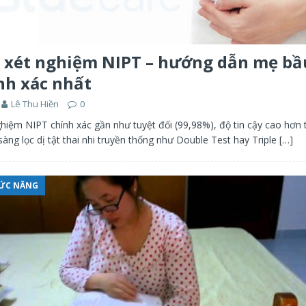
 xét nghiệm NIPT – hướng dẫn mẹ bầ
nh xác nhất
Lê Thu Hiền
0
hiệm NIPT chính xác gần như tuyệt đối (99,98%), độ tin cậy cao hơn 
ng lọc dị tật thai nhi truyền thống như Double Test hay Triple
[…]
HỨC NĂNG