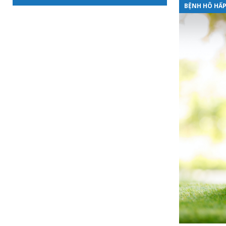
BỆNH HÔ HẤP