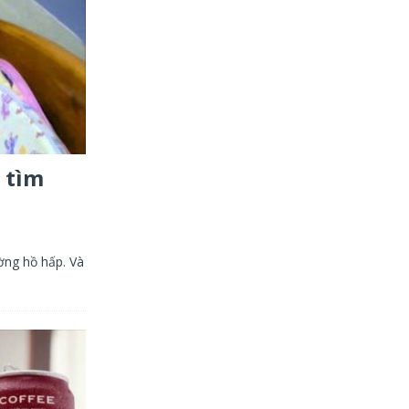
 tìm
ờng hồ hấp. Và