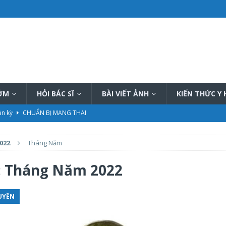
SỚM
HỎI BÁC SĨ
BÀI VIẾT ẢNH
KIẾN THỨC Y
ần kỳ
CHUẨN BỊ MANG THAI
 Hậu
CHĂM SÓC MẸ SAU SINH
022
Tháng Năm
hiệu quả
PHƯƠNG PHÁP THÔNG TẮC TIA SỮA
ữa tại nhà tốt nhất hiện nay
PHƯƠNG PHÁP THÔNG TẮC TIA SỮA
:
Tháng Năm 2022
ết, đầy đủ
KIẾN THỨC CHUNG CHĂM SÓC TRẺ SƠ SINH
UYỀN