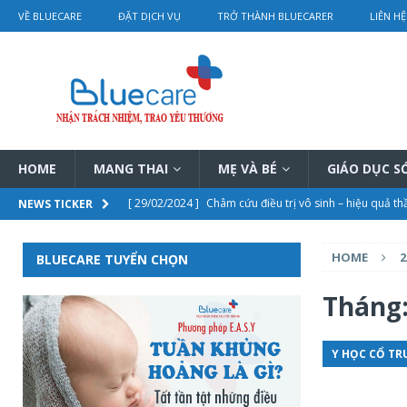
VỀ BLUECARE
ĐẶT DỊCH VỤ
TRỞ THÀNH BLUECARER
LIÊN HỆ
HOME
MANG THAI
MẸ VÀ BÉ
GIÁO DỤC 
[ 29/02/2024 ]
Châm cứu điều trị vô sinh – hiệu quả th
NEWS TICKER
[ 29/02/2024 ]
Bí mật trị nám sau sinh của Từ Hi Thái
HOME
2
BLUECARE TUYỂN CHỌN
[ 28/02/2024 ]
Điều trị tắc tia sữa bằng vật lý trị liệu 
[ 28/02/2024 ]
Chi tiết bảng giá dịch vụ thông tắc tia s
Tháng
[ 01/03/2024 ]
Rơ lưỡi cho trẻ sơ sinh hướng dẫn chi ti
Y HỌC CỔ TR