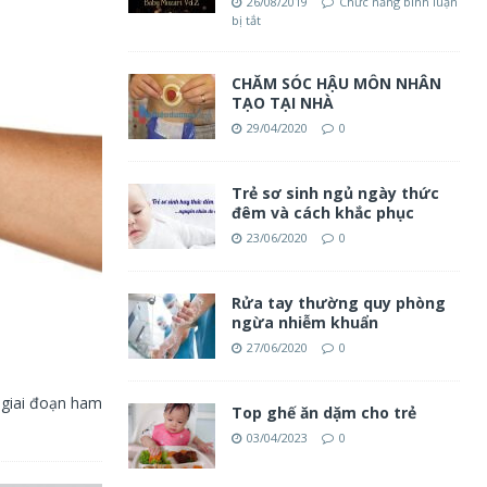
26/08/2019
Chức năng bình luận
bị tắt
CHĂM SÓC HẬU MÔN NHÂN
TẠO TẠI NHÀ
29/04/2020
0
Trẻ sơ sinh ngủ ngày thức
đêm và cách khắc phục
23/06/2020
0
Rửa tay thường quy phòng
ngừa nhiễm khuẩn
27/06/2020
0
: giai đoạn ham
Top ghế ăn dặm cho trẻ
03/04/2023
0