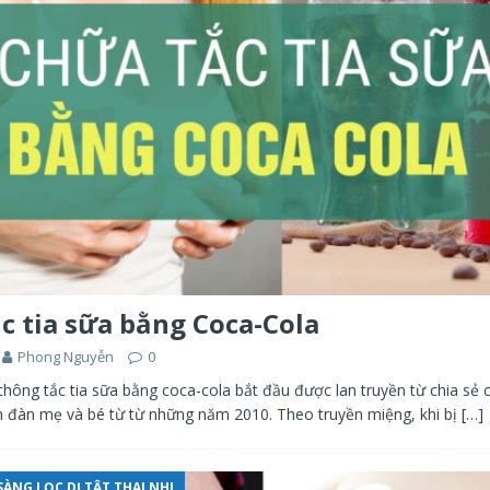
c tia sữa bằng Coca-Cola
Phong Nguyễn
0
hông tắc tia sữa bằng coca-cola bắt đầu được lan truyền từ chia s
n đàn mẹ và bé từ từ những năm 2010. Theo truyền miệng, khi bị
[…]
ÀNG LỌC DỊ TẬT THAI NHI