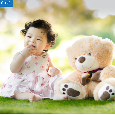
 Ở TRẺ