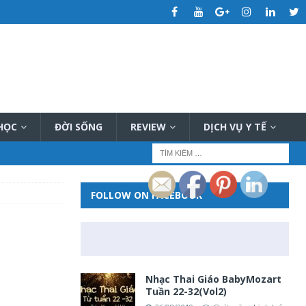
 HỌC
ĐỜI SỐNG
REVIEW
DỊCH VỤ Y TẾ
FOLLOW ON FACEBOOK
Nhạc Thai Giáo BabyMozart
Tuần 22-32(Vol2)