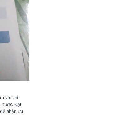
am với chỉ
ả nước. Đặt
 để nhận ưu