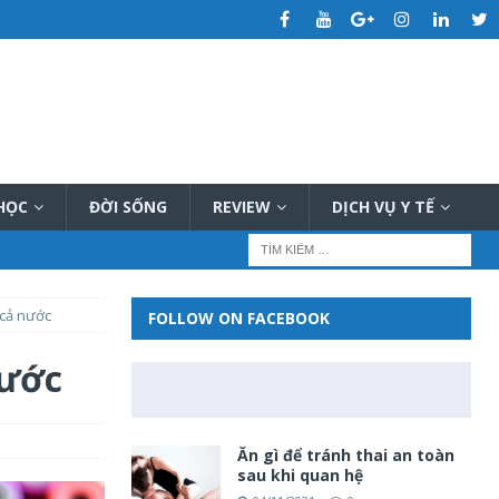
 HỌC
ĐỜI SỐNG
REVIEW
DỊCH VỤ Y TẾ
 cả nước
FOLLOW ON FACEBOOK
nước
Ăn gì để tránh thai an toàn
sau khi quan hệ