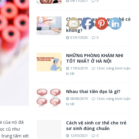
04/11/2021
0
Chảy máu sau khi quan hệ có
ảnh hưởng đến thai nhi
không?
01/07/2020
0
NHỮNG PHÒNG KHÁM NHI
TỐT NHẤT Ở HÀ NỘI
17/05/2019
Chức năng bình luận
bị tắt
Nhau thai tiền đạo là gì?
08/08/2019
Chức năng bình luận
bị tắt
ội của nó đã
Cách vệ sinh cơ thể cho trẻ
sơ sinh đúng chuẩn
lọc cũ như
c trung tâm xét
12/05/2021
0