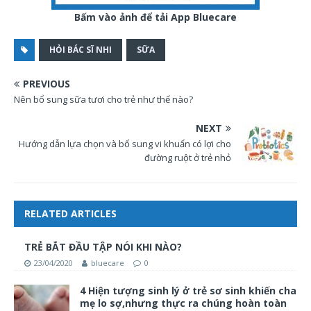
Bấm vào ảnh để tải App Bluecare
HỎI BÁC SĨ NHI
SỮA
PREVIOUS
Nên bổ sung sữa tươi cho trẻ như thế nào?
NEXT
Hướng dẫn lựa chọn và bổ sung vi khuẩn có lợi cho
đường ruột ở trẻ nhỏ
RELATED ARTICLES
TRẺ BẮT ĐẦU TẬP NÓI KHI NÀO?
23/04/2020
bluecare
0
4 Hiện tượng sinh lý ở trẻ sơ sinh khiến cha
mẹ lo sợ,nhưng thực ra chúng hoàn toàn