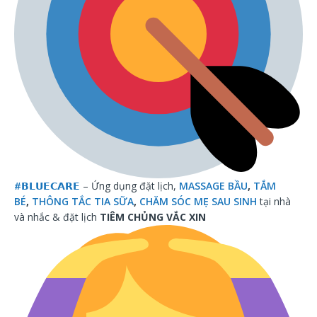
#
𝗕𝗟𝗨𝗘𝗖𝗔𝗥𝗘
– Ứng dụng đặt lịch,
MASSAGE BẦU
,
TẮM
BÉ
,
THÔNG TẮC TIA SỮA
,
CHĂM SÓC MẸ SAU SINH
tại nhà
và nhắc & đặt lịch
TIÊM CHỦNG VẮC XIN