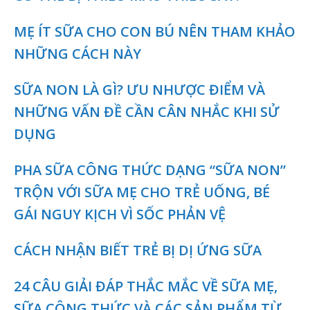
MẸ ÍT SỮA CHO CON BÚ NÊN THAM KHẢO
NHỮNG CÁCH NÀY
SỮA NON LÀ GÌ? ƯU NHƯỢC ĐIỂM VÀ
NHỮNG VẤN ĐỀ CẦN CÂN NHẮC KHI SỬ
DỤNG
PHA SỮA CÔNG THỨC DẠNG “SỮA NON”
TRỘN VỚI SỮA MẸ CHO TRẺ UỐNG, BÉ
GÁI NGUY KỊCH VÌ SỐC PHẢN VỆ
CÁCH NHẬN BIẾT TRẺ BỊ DỊ ỨNG SỮA
24 CÂU GIẢI ĐÁP THẮC MẮC VỀ SỮA MẸ,
SỮA CÔNG THỨC VÀ CÁC SẢN PHẨM TỪ