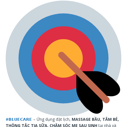
#
𝗕𝗟𝗨𝗘𝗖𝗔𝗥𝗘
– Ứng dụng đặt lịch,
MASSAGE BẦU, TẮM BÉ,
THÔNG TẮC TIA SỮA, CHĂM SÓC MẸ SAU SINH
tại nhà và