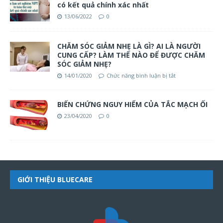
có kết quả chính xác nhất
13/06/2022
0
CHĂM SÓC GIẢM NHẸ LÀ GÌ? AI LÀ NGƯỜI
CUNG CẤP? LÀM THẾ NÀO ĐỂ ĐƯỢC CHĂM
SÓC GIẢM NHẸ?
14/01/2020
Chức năng bình luận bị tắt
BIẾN CHỨNG NGUY HIỂM CỦA TẮC MẠCH ỐI
23/04/2020
0
GIỚI THIỆU BLUECARE