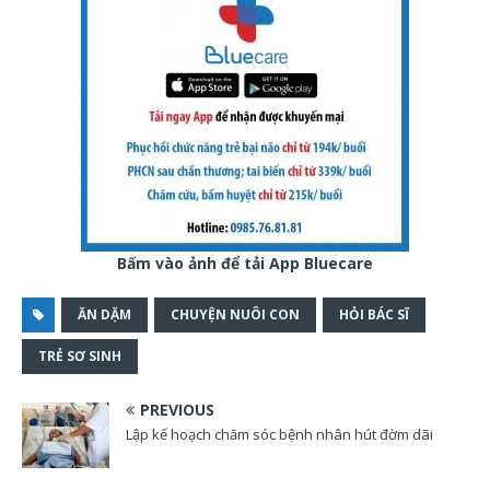
Bấm vào ảnh để tải App Bluecare
ĂN DẶM
CHUYỆN NUÔI CON
HỎI BÁC SĨ
TRẺ SƠ SINH
PREVIOUS
Lập kế hoạch chăm sóc bệnh nhân hút đờm dãi