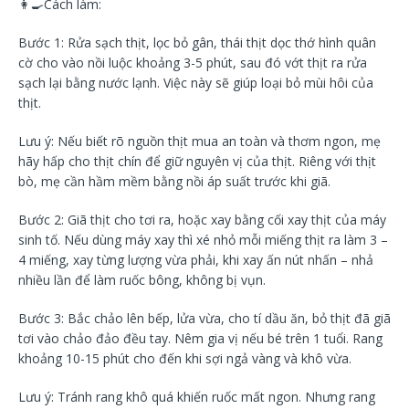
👩‍🍳
Cách làm:
Bước 1: Rửa sạch thịt, lọc bỏ gân, thái thịt dọc thớ hình quân
cờ cho vào nồi luộc khoảng 3-5 phút, sau đó vớt thịt ra rửa
sạch lại bằng nước lạnh. Việc này sẽ giúp loại bỏ mùi hôi của
thịt.
Lưu ý: Nếu biết rõ nguồn thịt mua an toàn và thơm ngon, mẹ
hãy hấp cho thịt chín để giữ nguyên vị của thịt. Riêng với thịt
bò, mẹ cần hầm mềm bằng nồi áp suất trước khi giã.
Bước 2: Giã thịt cho tơi ra, hoặc xay bằng cối xay thịt của máy
sinh tố. Nếu dùng máy xay thì xé nhỏ mỗi miếng thịt ra làm 3 –
4 miếng, xay từng lượng vừa phải, khi xay ấn nút nhấn – nhả
nhiều lần để làm ruốc bông, không bị vụn.
Bước 3: Bắc chảo lên bếp, lửa vừa, cho tí dầu ăn, bỏ thịt đã giã
tơi vào chảo đảo đều tay. Nêm gia vị nếu bé trên 1 tuổi. Rang
khoảng 10-15 phút cho đến khi sợi ngả vàng và khô vừa.
Lưu ý: Tránh rang khô quá khiến ruốc mất ngon. Nhưng rang