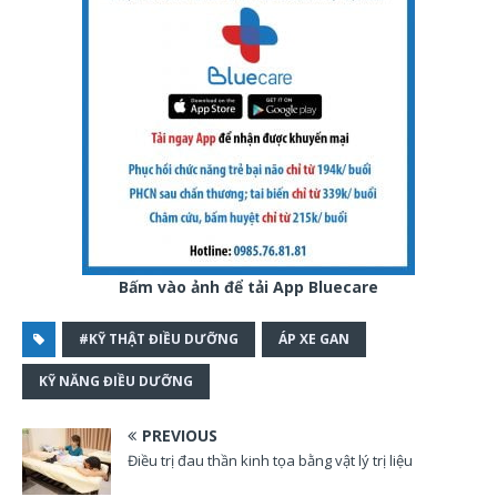
Bấm vào ảnh để tải App Bluecare
#KỸ THẬT ĐIỀU DƯỠNG
ÁP XE GAN
KỸ NĂNG ĐIỀU DƯỠNG
PREVIOUS
Điều trị đau thần kinh tọa bằng vật lý trị liệu