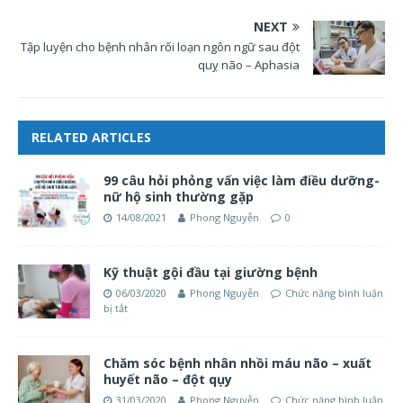
NEXT
Tập luyện cho bệnh nhân rối loạn ngôn ngữ sau đột
quỵ não – Aphasia
RELATED ARTICLES
99 câu hỏi phỏng vấn việc làm điều dưỡng-
nữ hộ sinh thường gặp
14/08/2021
Phong Nguyễn
0
Kỹ thuật gội đầu tại giường bệnh
06/03/2020
Phong Nguyễn
Chức năng bình luận
bị tắt
Chăm sóc bệnh nhân nhồi máu não – xuất
huyết não – đột qụy
31/03/2020
Phong Nguyễn
Chức năng bình luận