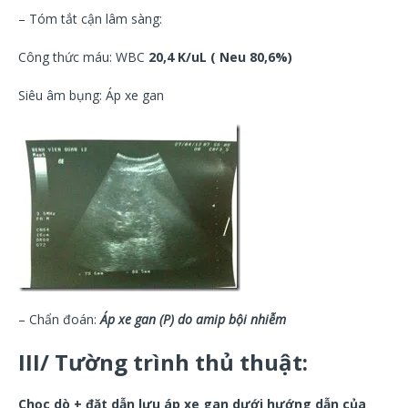
– Tóm tắt cận lâm sàng:
Công thức máu: WBC
20,4 K/uL ( Neu 80,6%)
Siêu âm bụng: Áp xe gan
– Chẩn đoán:
Áp xe gan (P) do amip bội nhiễm
III/ Tường trình thủ thuật:
Chọc dò + đặt dẫn lưu áp xe gan dưới hướng dẫn của