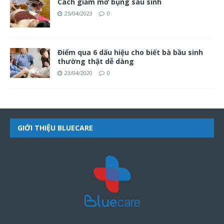
Cách giảm mỡ bụng sau sinh
25/04/2023
0
Điểm qua 6 dấu hiệu cho biết bà bầu sinh
thường thật dễ dàng
23/04/2020
0
GIỚI THIỆU BLUECARE