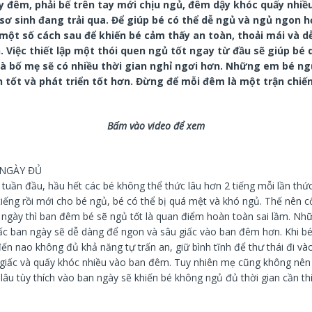
 đêm, phải bế trên tay mới chịu ngủ, đêm dậy khóc quấy nhiều
sơ sinh đang trải qua. Để giúp bé có thể dễ ngủ và ngủ ngon h
một số cách sau để khiến bé cảm thấy an toàn, thoải mái và d
. Việc thiết lập một thói quen ngủ tốt ngay từ đầu sẽ giúp bé
và bố mẹ sẽ có nhiều thời gian nghỉ ngơi hơn. Những em bé ng
 tốt và phát triển tốt hơn. Đừng để mỗi đêm là một trận chiế
Bấm vào video để xem
 NGÀY ĐỦ
tuần đầu, hầu hết các bé không thể thức lâu hơn 2 tiếng mỗi lần thứ
tiếng rồi mới cho bé ngủ, bé có thể bị quá mệt và khó ngủ. Thế nên 
 ngày thì ban đêm bé sẽ ngủ tốt là quan điểm hoàn toàn sai lầm. Nh
ấc ban ngày sẽ dễ dàng để ngon và sâu giấc vào ban đêm hơn. Khi bé
n nao không đủ khả năng tự trấn an, giữ bình tĩnh để thư thái đi và
 giấc và quấy khóc nhiều vào ban đêm. Tuy nhiên mẹ cũng không nên
lâu tùy thích vào ban ngày sẽ khiến bé không ngủ đủ thời gian cần th