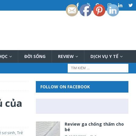
 HỌC
ĐỜI SỐNG
REVIEW
DỊCH VỤ Y TẾ
FOLLOW ON FACEBOOK
ủ của
Review ga chống thấm cho
bé
ẻ sơ sinh
,
Trẻ