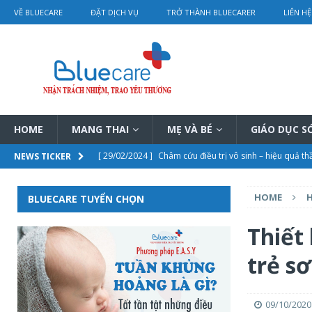
VỀ BLUECARE
ĐẶT DỊCH VỤ
TRỞ THÀNH BLUECARER
LIÊN HỆ
HOME
MANG THAI
MẸ VÀ BÉ
GIÁO DỤC 
[ 29/02/2024 ]
Bí mật trị nám sau sinh của Từ Hi Thái
NEWS TICKER
[ 28/02/2024 ]
Điều trị tắc tia sữa bằng vật lý trị liệu 
HOME
H
BLUECARE TUYỂN CHỌN
[ 28/02/2024 ]
Chi tiết bảng giá dịch vụ thông tắc tia s
[ 01/03/2024 ]
Rơ lưỡi cho trẻ sơ sinh hướng dẫn chi ti
Thiết 
[ 29/02/2024 ]
Châm cứu điều trị vô sinh – hiệu quả th
trẻ sơ
09/10/2020