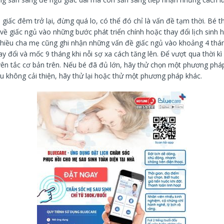
h giấc đêm trở lại, đừng quá lo, có thể đó chỉ là vấn đề tạm thời. Bé 
ề giấc ngủ vào những bước phát triển chính hoặc thay đổi lịch sinh 
Nhiều cha mẹ cũng ghi nhận những vấn đề giấc ngủ vào khoảng 4 tháng
y đổi và mốc 9 tháng khi nỗi sợ xa cách tăng lên. Để vượt qua thời kì
yên tắc cơ bản trên. Nếu bé đã đủ lớn, hãy thử chọn một phương phá
u không cải thiện, hãy thử lại hoặc thử một phương pháp khác.