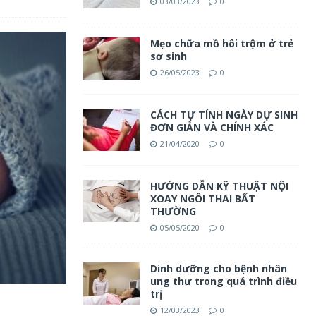
03/03/2023
0
Mẹo chữa mồ hôi trộm ở trẻ
sơ sinh
26/05/2023
0
CÁCH TỰ TÍNH NGÀY DỰ SINH
ĐƠN GIẢN VÀ CHÍNH XÁC
21/04/2020
0
HƯỚNG DẪN KỸ THUẬT NỘI
XOAY NGÔI THAI BẤT
THƯỜNG
05/05/2020
0
Dinh dưỡng cho bệnh nhân
ung thư trong quá trình điều
trị
12/03/2023
0