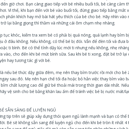
 đến giờ chơi. Bạn càng giao tiếp với bé nhiều buổi tối, bé càng cảm 
ơi. Vì thế, khi bạn đến với bé vào buổi tối, đừng giao tiếp bằng mắt v
ch phấn khích hay mở bài hát yêu thích của bé cho bé. Hãy nhìn vào 
ủ trở lại bằng giọng thì thầm và những cái ôm chạm nhẹ nhàng.
p tục khóc, kiểm tra xem bé có phải bị quá nóng, quá lạnh hay bỉm b
ịu ở đâu không. Nếu không, có thể bé bị đói. Vẫn để đèn tối và đưa bé
hoặc ti bình. Bé có thể tỉnh dậy lúc mới ti nhưng nếu không, nhẹ nhà
a vào, cho đến khi bé mút bình sữa. Sau khi bé ti xong, đặt bé trở lại
ện hay tương tác gì với bé.
 là nếu bé thức dậy giữa đêm, mẹ nên thay bỉm trước rồi mới cho bé 
ngay sau đó. Mẹ nên hạn chế tối đa hoặc bỏ hẳn việc thay bỉm vào 
 bỉm chất lượng cao để giữ bé thoải mái trong thời gian dài nhất. Nế
hãy vệ sinh cho bé bằng khăn lau ấm để tránh việc bé bị nước mát/lạ
.
 BÉ SẴN SÀNG ĐỂ LUYỆN NGỦ
ng tip trên sẽ giúp xây dựng thói quen ngủ lành mạnh và bạn có thể 
ời. Bé sẽ không sẵn sang để luyện ngủ cho đến khi bé tròn ít nhất 4 
g sẵn sang để ngủ giấc dài mà còn sẵn sang tiếp nhận những cách l