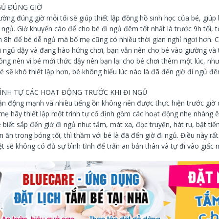
GỦ ĐÚNG GIỜ
ờng đúng giờ mỗi tối sẽ giúp thiết lập đồng hồ sinh học của bé, giú
 ngủ. Giờ khuyến cáo để cho bé đi ngủ đêm tốt nhất là trước 9h tối, tố
 8h để bé dễ ngủ mà bố mẹ cũng có nhiều thời gian nghỉ ngơi hơn. 
 ngủ dậy và đang hào hứng chơi, bạn vẫn nên cho bé vào giường và 
ông nên vì bé mới thức dậy nên bạn lại cho bé chơi thêm một lúc, nh
é sẽ khó thiết lập hơn, bé không hiểu lúc nào là đã đến giờ đi ngủ đê
RÌNH TỰ CÁC HOẠT ĐỘNG TRƯỚC KHI ĐI NGỦ
vận động mạnh và nhiều tiếng ồn không nên được thực hiện trước giờ 
mẹ hãy thiết lập một trình tự cố định gồm các hoạt động nhẹ nhàng 
é biết sắp đến giờ đi ngủ như: tắm, mát xa, đọc truyện, hát ru, bật tiến
 ăn trong bóng tối, thì thầm với bé là đã đến giờ đi ngủ. Điều này rất
 sẽ không có đủ sự bình tĩnh để trấn an bản thân và tự đi vào giấc 