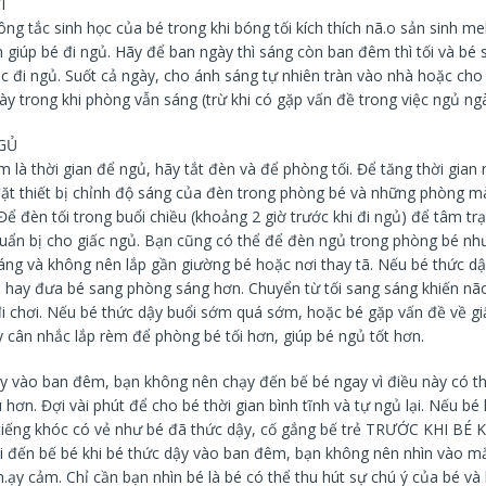
I
ng tắc sinh học của bé trong khi bóng tối kích thích nã.o sản sinh me
 giúp bé đi ngủ. Hãy để ban ngày thì sáng còn ban đêm thì tối và bé
lúc đi ngủ. Suốt cả ngày, cho ánh sáng tự nhiên tràn vào nhà hoặc cho 
y trong khi phòng vẫn sáng (trừ khi có gặp vấn đề trong việc ngủ ng
GỦ
 là thời gian để ngủ, hãy tắt đèn và để phòng tối. Để tăng thời gian
đặt thiết bị chỉnh độ sáng của đèn trong phòng bé và những phòng m
ể đèn tối trong buổi chiều (khoảng 2 giờ trước khi đi ngủ) để tâm tr
uẩn bị cho giấc ngủ. Bạn cũng có thể để đèn ngủ trong phòng bé nh
sáng và không nên lắp gần giường bé hoặc nơi thay tã. Nếu bé thức d
 hay đưa bé sang phòng sáng hơn. Chuyển từ tối sang sáng khiến nã
đi chơi. Nếu bé thức dậy buổi sớm quá sớm, hoặc bé gặp vấn đề về g
y cân nhắc lắp rèm để phòng bé tối hơn, giúp bé ngủ tốt hơn.
ậy vào ban đêm, bạn không nên chạy đến bế bé ngay vì điều này có th
 hơn. Đợi vài phút để cho bé thời gian bình tĩnh và tự ngủ lại. Nếu bé
à tiếng khóc có vẻ như bé đã thức dậy, cố gắng bế trẻ TRƯỚC KHI BÉ
 đến bế bé khi bé thức dậy vào ban đêm, bạn không nên nhìn vào mắ
h.ạy cảm. Chỉ cần bạn nhìn bé là bé có thể thu hút sự chú ý của bé v