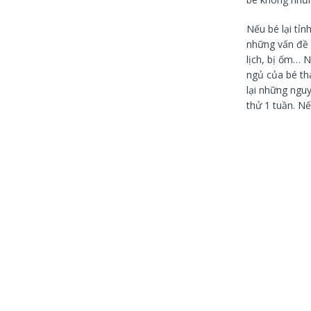
Nếu bé lại tỉn
những vấn đề v
lịch, bị ốm… 
ngủ của bé tha
lại những ngu
thử 1 tuần. Nế