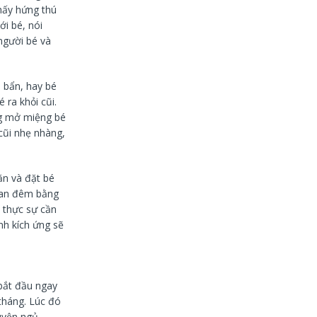
thấy hứng thú
ới bé, nói
người bé và
ị bẩn, hay bé
 ra khỏi cũi.
ng mở miệng bé
 cũi nhẹ nhàng,
ăn và đặt bé
ban đêm bằng
u thực sự cần
nh kích ứng sẽ
bắt đầu ngay
tháng. Lúc đó
uyện ngủ.