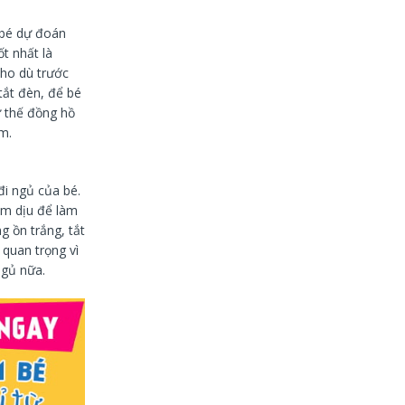
p bé dự đoán
t nhất là
Cho dù trước
tắt đèn, để bé
ư thế đồng hồ
m.
đi ngủ của bé.
êm dịu để làm
g ồn trắng, tắt
 quan trọng vì
ngủ nữa.