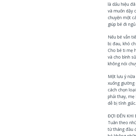
là dấu hiệu đã
và muốn dậy ch
chuyện một cá
giúp bé đi ng
Nếu bé vẫn tiế
bị đau, khó ch
Cho bé ti mẹ 
và cho bình sữ
không nói chuy
Một lưu ý nữa
xuống giường 
cách chọn loại
phải thay, mẹ 
dễ bị tỉnh giấc
ĐỢI ĐẾN KHI
Tuân theo nhữ
từ tháng đầu đ
bé không nhữn