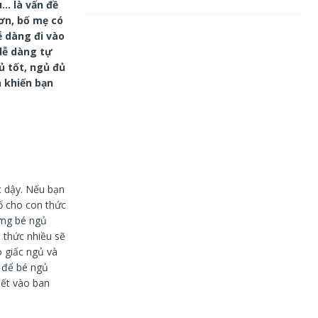
… là vấn đề
ơn, bố mẹ có
ễ dàng đi vào
 dễ dàng tự
ủ tốt, ngủ đủ
n khiến bạn
c dậy. Nếu bạn
cố cho con thức
ững bé ngủ
 thức nhiều sẽ
o giấc ngủ và
 để bé ngủ
iết vào ban