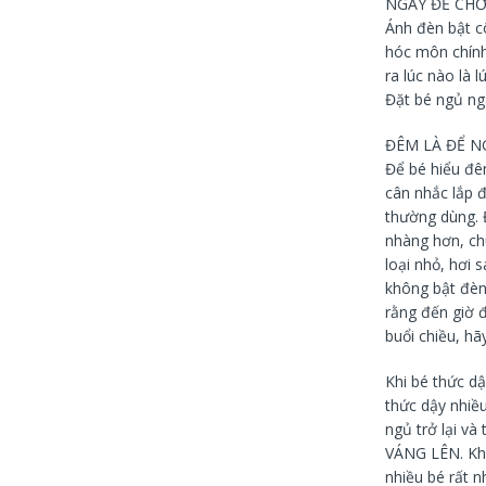
NGÀY ĐỂ CHƠ
Ánh đèn bật cô
hóc môn chính
ra lúc nào là 
Đặt bé ngủ ngà
ĐÊM LÀ ĐỂ N
Để bé hiểu đêm
cân nhắc lắp 
thường dùng. Đ
nhàng hơn, ch
loại nhỏ, hơi 
không bật đèn
rằng đến giờ 
buổi chiều, hã
Khi bé thức d
thức dậy nhiều
ngủ trở lại v
VÁNG LÊN. Khi
nhiều bé rất n