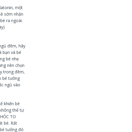
latonin, một
 sẽ sớm nhận
bé ra ngoài.
ày)
 ngủ đêm, hãy
à bạn và bé
ạng bé nhẹ
ưng nên chọn
ậy trong đêm,
o bé tưởng
iấc ngủ vào
ể khiến bé
 không thể tự
 KHÓC TO
t bé. Rất
à bé tưởng đó