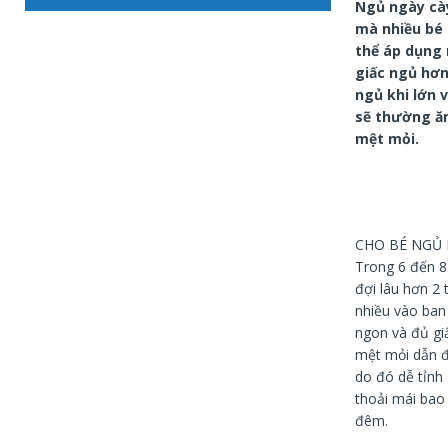
Ngủ ngày cày
mà nhiều bé 
thể áp dụng 
giấc ngủ hơn
ngủ khi lớn 
sẽ thường ăn
mệt mỏi.
CHO BÉ NGỦ
Trong 6 đến 8 
đợi lâu hơn 2 
nhiều vào ban
ngon và đủ gi
mệt mỏi dẫn đế
do đó dễ tỉnh
thoải mái bao 
đêm.