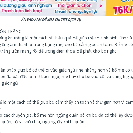
NH ĐỂ XEM CHI TIẾT DỊCH VỤ
 ỒN TRẮNG
iếng ồn trắng là một cách rất hiệu quả để giúp trẻ sơ sinh bình tĩnh và
iống âm thanh ở trong bụng mẹ, cho bé cảm giác an toàn. Bố mẹ có 
trắng trên mạng rồi để trong điện thoại để phát cho bé nghe.
biện pháp giúp bé có thể đi vào giấc ngủ nhẹ nhàng hơn và bố mẹ có 
 bé đã bắt đầu lơ mơ buồn ngủ, mẹ hãy cho bé vào cũi và dùng ti giả,
 giấc ngủ.
ể là một cách có thể giúp bé cảm thấy an toàn và thư giãn hơn vì cảm
.
eo các chuyên gia, bố mẹ nên ngừng quấn bé khi bé đã có thể lẫy đư
 quấn, tỏ ra khó chịu, ngọ nguậy khi bị quấn.