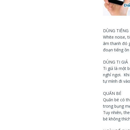
ẤN VÀO Ả
DÙNG TIẾNG
White noise, t
âm thanh đó g
đoạn tiếng ồn 
DÙNG TI GIẢ
Ti giả là một 
nghỉ ngơi. Khi
tự mình đi vào
QUẤN BÉ
Quấn bé có th
trong bụng mẹ
Tuy nhiên, th
bé không thích