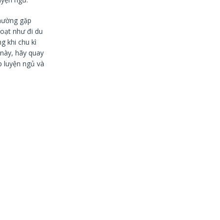
thường gặp
hoạt như đi du
 khi chu kì
 này, hãy quay
p luyện ngủ và