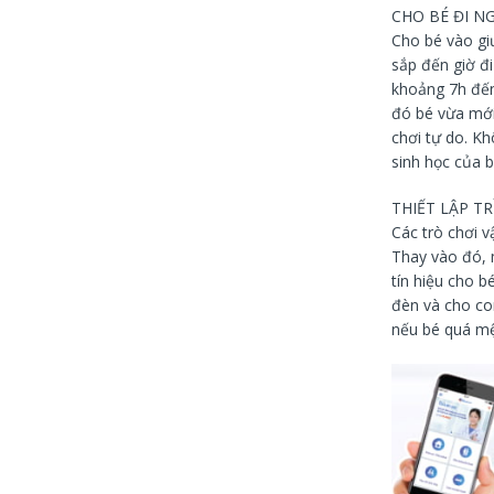
CHO BÉ ĐI N
Cho bé vào giư
sắp đến giờ đi
khoảng 7h đến
đó bé vừa mới
chơi tự do. Kh
sinh học của b
THIẾT LẬP T
Các trò chơi 
Thay vào đó, 
tín hiệu cho b
đèn và cho con
nếu bé quá mệt