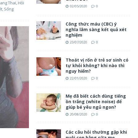
ang Thai
,
Hỏi
02/05/2020
0
ết
,
Sống
Công thức máu (CBC) ý
nghĩa lâm sàng kết quả xét
nghiệm
23/07/2020
0
Thoát vị rốn ở trẻ sơ sinh có
tự khỏi không? khi nào thì
nguy hiểm?
22/01/2020
0
Mẹ đã biết cách dùng tiếng
ồn trắng (white noise) để
giúp bé yêu ngủ ngon?
20/08/2020
0
Các câu hỏi thường gặp khi
nuôi con bằng sữa mẹ