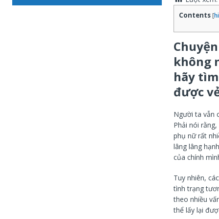
Contents
[
h
Chuyện 
không n
hãy tìm
được vẻ
Người ta vẫn 
Phải nói rằng,
phụ nữ rất nhi
lâng lâng hạn
của chính mìn
Tuy nhiên, cá
tình trạng tươ
theo nhiều vấ
thể lấy lại đư