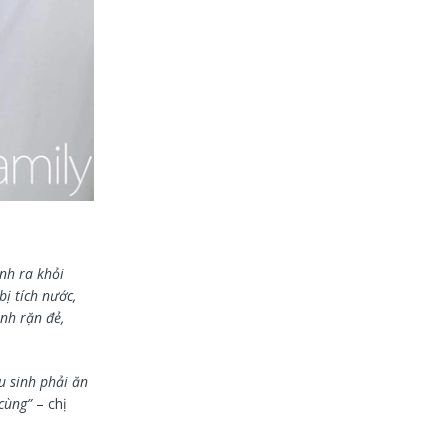
ình ra khỏi
bị tích nước,
nh rặn đẻ,
u sinh phải ăn
cùng”
– chị