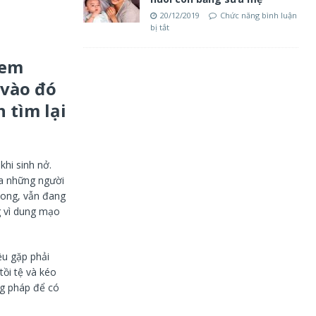
20/12/2019
Chức năng bình luận
bị tắt
 em
 vào đó
 tìm lại
hi sinh nở.
ủa những người
 xong, vẫn đang
g vì dung mạo
ều gặp phải
tồi tệ và kéo
ng pháp để có