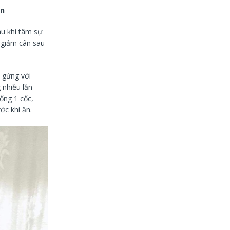
in
au khi tâm sự
 giảm cân sau
t gừng với
 nhiều lần
ống 1 cốc,
ớc khi ăn.