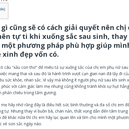
ide
]
gì cũng sẽ có cách giải quyết nên chị
ên tự ti khi xuống sắc sau sinh, thay
 một phương pháp phù hợp giúp mình
 xinh đẹp vốn có.
có câu “xấu con thơ” để miêu tả sự xuống sắc của chị em phụ nữ sau k
 việc mang thai và sau đó là hành trình vượt cạn gian nan đã lấy đi c
ều sức khỏe, nhan sắc. Vì vậy mà không ít người phụ nữ sau khi sinh
h phúc với cảm giác làm mẹ nhưng cũng không tránh khỏi sự hụt hẫn
h phản chiếu trong tấm gương.
c mẹ hãy nhớ rằng đây là điều hết sức bình thường và đa số chị em đ
ng tự. Nhưng thay vì buồn bã, chán nản, thất vọng dẫn đến tâm trạng 
n đề khác nữa thì chị em hãy lạc quan lên và tìm cho mình một phươ
ợc vẻ son sắc ngày nào.