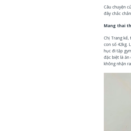
Câu chuyện củ
đây chắc chắn 
Mang thai t
Chị Trang kể, 
con số 42kg. L
hục đi tập gy
đặc biệt là ăn
không nhận ra 