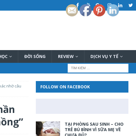
 HỌC
ĐỜI SỐNG
REVIEW
DỊCH VỤ Y TẾ
 xác nhờ câu
FOLLOW ON FACEBOOK
thần
hồng”
TẠI PHÒNG SAU SINH – CHO
TRẺ BÚ BÌNH VÌ SỮA MẸ VỀ
CHƯA ĐỦ?