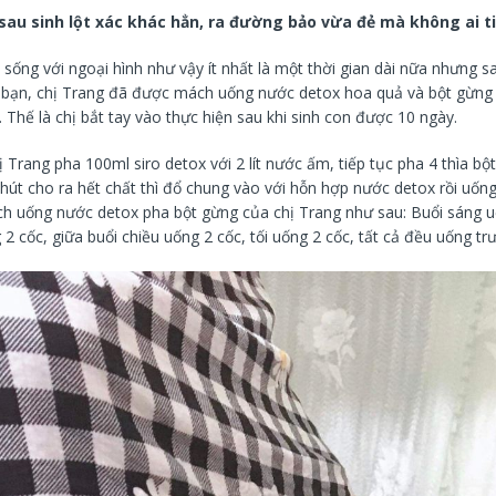
sau sinh lột xác khác hẳn, ra đường bảo vừa đẻ mà không ai t
sống với ngoại hình như vậy ít nhất là một thời gian dài nữa nhưng s
 bạn, chị Trang đã được mách uống nước detox hoa quả và bột gừng
. Thế là chị bắt tay vào thực hiện sau khi sinh con được 10 ngày.
 Trang pha 100ml siro detox với 2 lít nước ấm, tiếp tục pha 4 thìa bộ
út cho ra hết chất thì đổ chung vào với hỗn hợp nước detox rồi uống
ịch uống nước detox pha bột gừng của chị Trang như sau: Buổi sáng u
 2 cốc, giữa buổi chiều uống 2 cốc, tối uống 2 cốc, tất cả đều uống trư