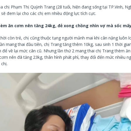
a chị Phạm Thị Quỳnh Trang (28 tuổi, hiện đang sống tại TP.Vinh, Ng
sẽ đem lại cho các chị em nhiều động lực tích cực.
hèm ăn cơm nên tăng 24kg, đẻ xong chồng nhìn vợ mà sốc mấ
thời còn trẻ, chị cũng thuộc tạng người mảnh mai khi cân nặng luôn 
ần mang thai đầu tiên, chị Trang tăng thêm 10kg, sau sinh 1 thời gian
m để về lại mức cân cũ. Nhưng lần thứ 2 mang thai chị Trang thèm ăn
 cơm nên đã tăng 23kg, thân hình phát phì, thay đổi đến mức nhiều n
chị.