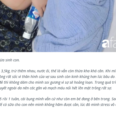
vừa sinh con.
 3,5kg, trừ thêm nhau, nước ối, thế là vẫn còn thừa kha khá cân. Khi m
ồng rất sốc vì thân hình của vợ sau sinh còn kinh khủng hơn lúc bầu do 
ẻ thì không dám cho mình soi gương vì sợ sẽ hoảng loạn. Trong quá trì
uyết ngoài da nên các gân và mạch máu nổi hết lên mặt trông rất sợ.
 5 rồi 1 tuần, cái bụng mình vẫn cứ như còn em bé đang ở bên trong. Sa
ể có sữa cho con nên mình không hãm được cân, lúc đó mình stress vô 