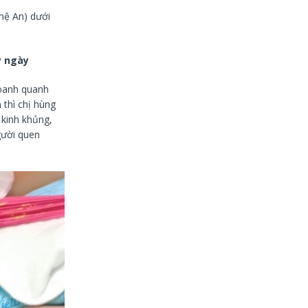
hệ An) dưới
y ngày
loanh quanh
 thì chị hùng
 kinh khủng,
gười quen