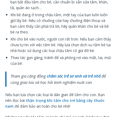
bạn bắt đầu tắm cho bé, cần chuẩn bị sẵn sữa tắm, khăn,
tã, quần áo sạch…
Khi bé đang ở trong chậu tắm, một tay của bạn luôn luôn
giữ lấy bé. Nếu có chuông cửa hay chuông điện thoại và
bạn cảm thấy cần phải trả lời, hãy quấn khăn cho bé và bế
bé ra theo.
Khi cho bé vào nước, người con rất trơn. Nếu bạn cảm thấy
chưa tự tin với việc tắm bé. Hãy lựa chọn dịch vụ tắm bé tại
nhà hoặc sử dụng các loại chậu tắm có giá đỡ bé.
Thao tác gọn gàng, tránh để xà phòng rơi vào mắt, tai, mũi
của bé.
Tham gia cộng đồng
chăm sóc trẻ sơ sinh và trẻ nhỏ
để
cùng giao lưu và học hỏi kinh nghiệm nuôi con
Nếu bạn lựa chọn các loại lá dân gian để tắm cho con. Bạn
nên đọc bài
thận trọng khi tắm cho trẻ bằng cây thuốc
nam
để đảm bảo an toàn cho bé nhé!