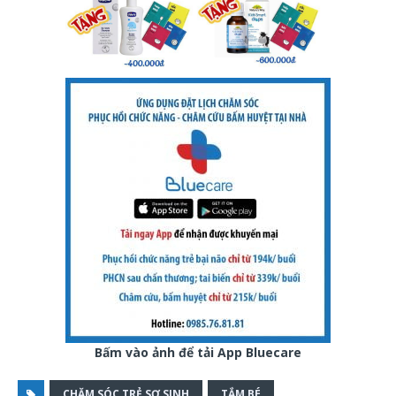
Bấm vào ảnh để tải App Bluecare
CHĂM SÓC TRẺ SƠ SINH
TẮM BÉ