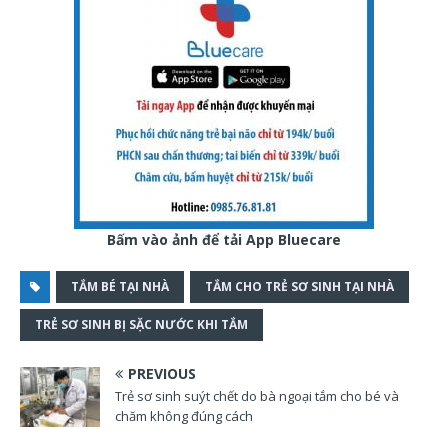
Bấm vào ảnh để tải App Bluecare
TẮM BÉ TẠI NHÀ
TẮM CHO TRẺ SƠ SINH TẠI NHÀ
TRẺ SƠ SINH BỊ SẶC NƯỚC KHI TẮM
PREVIOUS
Trẻ sơ sinh suýt chết do bà ngoại tắm cho bé và
chăm không đúng cách