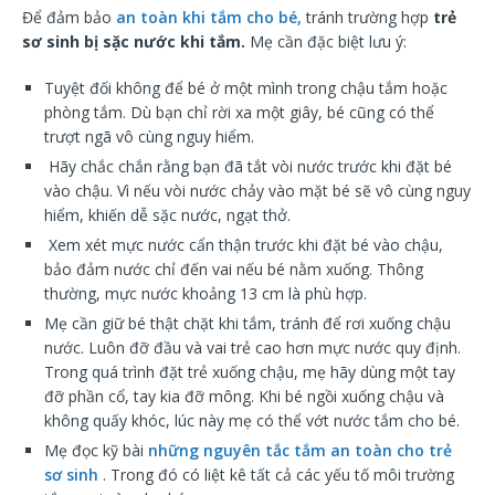
Để đảm bảo
an toàn khi tắm cho bé,
tránh trường hợp
trẻ
sơ sinh bị sặc nước khi tắm.
Mẹ cần đặc biệt lưu ý:
Tuyệt đối không để bé ở một mình trong chậu tắm hoặc
phòng tắm. Dù bạn chỉ rời xa một giây, bé cũng có thể
trượt ngã vô cùng nguy hiểm.
Hãy chắc chắn rằng bạn đã tắt vòi nước trước khi đặt bé
vào chậu. Vì nếu vòi nước chảy vào mặt bé sẽ vô cùng nguy
hiểm, khiến dễ sặc nước, ngạt thở.
Xem xét mực nước cẩn thận trước khi đặt bé vào chậu,
bảo đảm nước chỉ đến vai nếu bé nằm xuống. Thông
thường, mực nước khoảng 13 cm là phù hợp.
Mẹ cần giữ bé thật chặt khi tắm, tránh để rơi xuống chậu
nước. Luôn đỡ đầu và vai trẻ cao hơn mực nước quy định.
Trong quá trình đặt trẻ xuống chậu, mẹ hãy dùng một tay
đỡ phần cổ, tay kia đỡ mông. Khi bé ngồi xuống chậu và
không quấy khóc, lúc này mẹ có thể vớt nước tắm cho bé.
Mẹ đọc kỹ bài
những nguyên tắc tắm an toàn cho trẻ
sơ sinh
. Trong đó có liệt kê tất cả các yếu tố môi trường