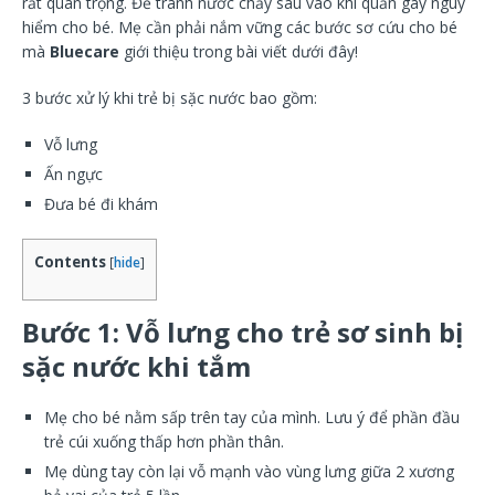
rất quan trọng. Để tránh nước chảy sâu vào khí quản gây nguy
hiểm cho bé. Mẹ cần phải nắm vững các bước sơ cứu cho bé
mà
Bluecare
giới thiệu trong bài viết dưới đây!
3 bước xử lý khi trẻ bị sặc nước bao gồm:
Vỗ lưng
Ấn ngực
Đưa bé đi khám
Contents
[
hide
]
Bước 1: Vỗ lưng cho trẻ sơ sinh bị
sặc nước khi tắm
Mẹ cho bé nằm sấp trên tay của mình. Lưu ý để phần đầu
trẻ cúi xuống thấp hơn phần thân.
Mẹ dùng tay còn lại vỗ mạnh vào vùng lưng giữa 2 xương