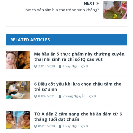
NEXT
Mẹ có nên tắm bia cho trẻ sơ sinh không?
RELATED ARTICLES
Mẹ bầu ăn 5 thực phẩm này thường xuyên,
thai nhi sinh ra chỉ số IQ cao vút
23/10/2020
Thuy Nga
0
6 Điều cốt yếu khi lựa chọn chậu tắm cho
trẻ sơ sinh
03/08/2021
Phong Nguyễn
0
Từ A đến Z cẩm nang cho bé ăn dặm từ 6
tháng tuổi đạt chuẩn
05/10/2020
Thuy Nga
0