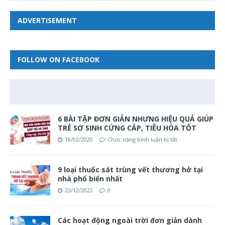
ADVERTISEMENT
FOLLOW ON FACEBOOK
6 BÀI TẬP ĐƠN GIẢN NHƯNG HIỆU QUẢ GIÚP
TRẺ SƠ SINH CỨNG CÁP, TIÊU HÓA TỐT
18/02/2020
Chức năng bình luận bị tắt
9 loại thuốc sát trùng vết thương hở tại
nhà phổ biến nhất
23/12/2022
0
Các hoạt động ngoài trời đơn giản dành