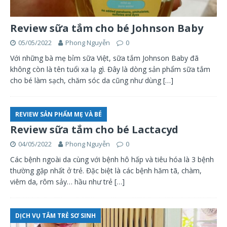
Review sữa tắm cho bé Johnson Baby
05/05/2022
Phong Nguyễn
0
Với những bà mẹ bỉm sữa Việt, sữa tắm Johnson Baby đã
không còn là tên tuổi xa lạ gì. Đây là dòng sản phẩm sữa tắm
cho bé làm sạch, chăm sóc da cũng như dùng
[…]
REVIEW SẢN PHẨM MẸ VÀ BÉ
Review sữa tắm cho bé Lactacyd
04/05/2022
Phong Nguyễn
0
Các bệnh ngoài da cùng với bệnh hô hấp và tiêu hóa là 3 bệnh
thường gặp nhất ở trẻ. Đặc biệt là các bệnh hăm tã, chàm,
viêm da, rôm sảy… hầu như trẻ
[…]
DỊCH VỤ TẮM TRẺ SƠ SINH