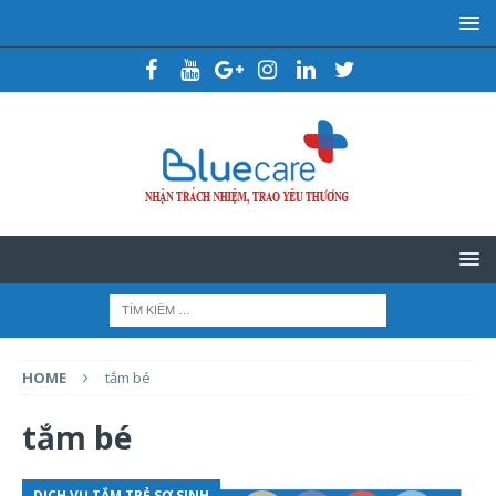
HOME
tắm bé
tắm bé
DỊCH VỤ TẮM TRẺ SƠ SINH