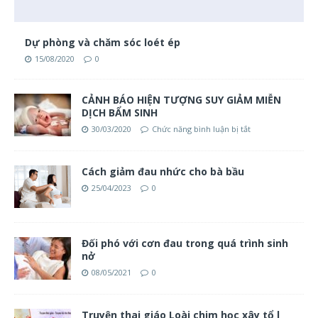
Dự phòng và chăm sóc loét ép
15/08/2020
0
CẢNH BÁO HIỆN TƯỢNG SUY GIẢM MIỄN
DỊCH BẨM SINH
30/03/2020
Chức năng bình luận bị tắt
Cách giảm đau nhức cho bà bầu
25/04/2023
0
Đối phó với cơn đau trong quá trình sinh
nở
08/05/2021
0
Truyện thai giáo Loài chim học xây tổ l