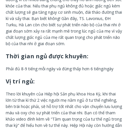
khỏe của thai. Nếu thai phụ ngủ không đủ hoặc giấc ngủ kém
chất lượng sẽ gia tăng nguy cơ sinh muộn, đái tháo đường thai
kì và sẩy thai. Bạn biết không! Gần đây, TS. Lavonius, ĐH
Turku, Hà Lan còn cho biết sự phát triển não bộ của thai nhi ở
giai đoạn sớm xảy ra rất mạnh mẽ trong lúc ngủ của mẹ vì vậy
chất lượng giấc ngủ của mẹ rất quan trọng cho phát triển não
bộ của thai nhi ở giai đoạn sớm.
Thời gian ngủ được khuyên:
Phải đủ 8-9 tiếng mỗi ngày và đừng thấp hơn 6 tiếng/ngày
Vị trí ngủ:
Theo lời khuyên của Hiệp hội Sản phụ khoa Hoa Kỳ, khi thai
lớn từ thai kì thứ 2 việc người mẹ nằm ngủ ở tư thế nghiêng,
bên trái hoặc phải, sẽ hỗ trợ tốt nhất cho vận chuyển lưu lượng
máu và oxy cho sự phát triển của thai nhi. Bạn có thể tham
khảo video đính kèm về “Tầm quan trọng của tư thế ngủ trong
thai kỳ” để hiểu hơn về tư thế này. Hiệp Hội này còn hướng dẫn