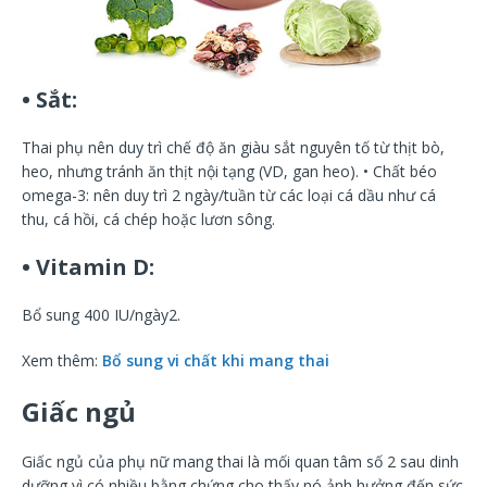
• Sắt:
Thai phụ nên duy trì chế độ ăn giàu sắt nguyên tố từ thịt bò,
heo, nhưng tránh ăn thịt nội tạng (VD, gan heo). • Chất béo
omega-3: nên duy trì 2 ngày/tuần từ các loại cá dầu như cá
thu, cá hồi, cá chép hoặc lươn sông.
• Vitamin D:
Bổ sung 400 IU/ngày2.
Xem thêm:
Bổ sung vi chất khi mang thai
Giấc ngủ
Giấc ngủ của phụ nữ mang thai là mối quan tâm số 2 sau dinh
dưỡng vì có nhiều bằng chứng cho thấy nó ảnh hưởng đến sức