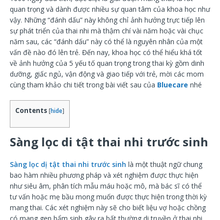
quan trọng và dành được nhiều sự quan tâm của khoa học như
vậy. Những “đánh dấu” này không chỉ ảnh hưởng trực tiếp lên
sự phát triển của thai nhi mà thậm chí vài năm hoặc vài chục
năm sau, các “đánh dấu” này có thể là nguyên nhân của một
vấn đề nào đó lên trẻ. Đến nay, khoa học có thể hiểu khá tốt
về ảnh hưởng của 5 yếu tố quan trọng trong thai kỳ gồm dinh
dưỡng, giấc ngủ, vận động và giao tiếp với trẻ, mời các mom
cùng tham khảo chi tiết trong bài viết sau của
Bluecare
nhé
Contents
[
hide
]
Sàng lọc di tật thai nhi trước sinh
Sàng lọc dị tật thai nhi trước sinh
là một thuật ngữ chung
bao hàm nhiều phương pháp và xét nghiệm được thực hiện
như siêu âm, phân tích mẫu máu hoặc mô, mà bác sĩ có thể
tư vấn hoặc mẹ bầu mong muốn được thực hiện trong thời kỳ
mang thai. Các xét nghiệm này sẽ cho biết liệu vợ hoặc chồng
có mang gen bẩm sinh gây ra bất thường di truyền ở thai nhi