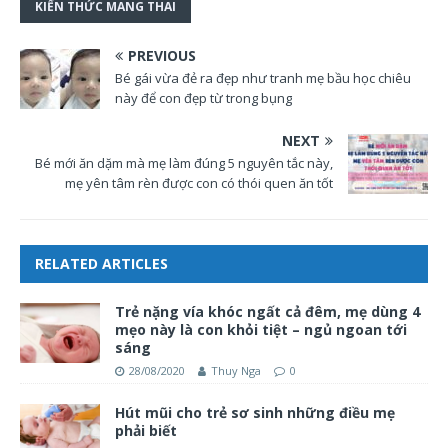
KIẾN THỨC MANG THAI
PREVIOUS
Bé gái vừa đẻ ra đẹp như tranh mẹ bầu học chiêu
này để con đẹp từ trong bụng
NEXT
Bé mới ăn dặm mà mẹ làm đúng 5 nguyên tắc này,
mẹ yên tâm rèn được con có thói quen ăn tốt
RELATED ARTICLES
Trẻ nặng vía khóc ngất cả đêm, mẹ dùng 4
mẹo này là con khỏi tiệt – ngủ ngoan tới
sáng
28/08/2020
Thuy Nga
0
Hút mũi cho trẻ sơ sinh những điều mẹ
phải biết