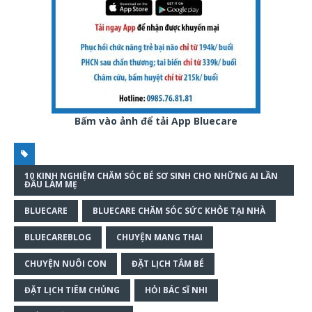
Bấm vào ảnh để tải App Bluecare
10 KINH NGHIỆM CHĂM SÓC BÉ SƠ SINH CHO NHỮNG AI LẦN
ĐẦU LÀM MẸ
BLUECARE
BLUECARE CHĂM SÓC SỨC KHỎE TẠI NHÀ
BLUECAREBLOG
CHUYỆN MANG THAI
CHUYỆN NUÔI CON
ĐẶT LỊCH TẮM BÉ
ĐẶT LỊCH TIÊM CHỦNG
HỎI BÁC SĨ NHI