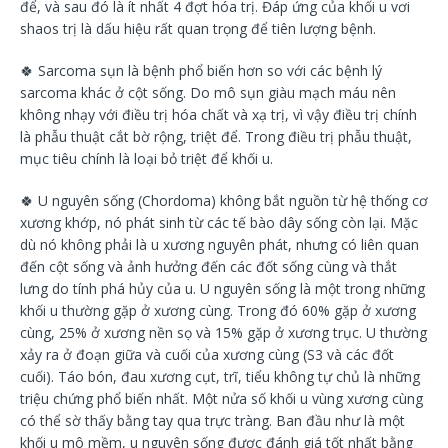
để, và sau đó là ít nhất 4 đợt hóa trị. Đáp ứng của khối u vơi
shaos trị là dấu hiệu rất quan trọng để tiên lượng bệnh.
🍀
Sarcoma sụn là bệnh phổ biến hơn so với các bệnh lý
sarcoma khác ở cột sống. Do mô sụn giàu mạch máu nên
không nhạy với điều trị hóa chất và xạ trị, vì vậy điều trị chính
là phẫu thuật cắt bờ rộng, triệt để. Trong điều trị phẫu thuật,
mục tiêu chính là loại bỏ triệt để khối u.
🍀
U nguyên sống (Chordoma) không bắt nguồn từ hệ thống cơ
xương khớp, nó phát sinh từ các tế bào dây sống còn lại. Mặc
dù nó không phải là u xương nguyên phát, nhưng có liên quan
đến cột sống và ảnh hưởng đến các đốt sống cùng và thắt
lưng do tính phá hủy của u. U nguyên sống là một trong những
khối u thường gặp ở xương cùng. Trong đó 60% gặp ở xương
cùng, 25% ở xương nền sọ và 15% gặp ở xương trục. U thường
xảy ra ở đoạn giữa và cuối của xương cùng (S3 và các đốt
cuối). Táo bón, đau xương cụt, trĩ, tiểu không tự chủ là những
triệu chứng phổ biến nhất. Một nửa số khối u vùng xương cùng
có thể sờ thấy bằng tay qua trực tràng. Ban đầu như là một
khối u mô mềm, u nguyên sống được đánh giá tốt nhất bằng