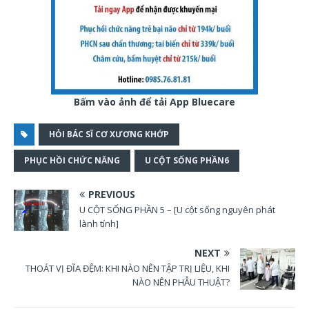
Bấm vào ảnh để tải App Bluecare
HỎI BÁC SĨ CƠ XƯƠNG KHỚP
PHỤC HỒI CHỨC NĂNG
U CỘT SỐNG PHẦN6
PREVIOUS
U CỘT SỐNG PHẦN 5 – [U cột sống nguyên phát
lành tính]
NEXT
THOÁT VỊ ĐĨA ĐỆM: KHI NÀO NÊN TẬP TRỊ LIỆU, KHI
NÀO NÊN PHẪU THUẬT?