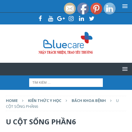
HOME
KIẾN THỨC Y HỌC
BÁCH KHOA BỆNH
U
CỘT SỐNG PHẦN6
U CỘT SỐNG PHẦN6