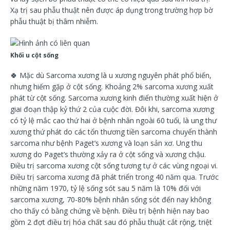
Xạ trị sau phẫu thuật nên được áp dụng trong trường hợp bờ
phẫu thuật bị thâm nhiễm.
Khối u cột sống
🍀
Mặc dù Sarcoma xương là u xương nguyên phát phổ biến,
nhưng hiếm gặp ở cột sống. Khoảng 2% sarcoma xương xuất
phát từ cột sống. Sarcoma xương kinh điển thường xuất hiện ở
giai đoạn thập kỷ thứ 2 của cuộc đời. Đôi khi, sarcoma xương
có tỷ lệ mắc cao thứ hai ở bệnh nhân ngoài 60 tuổi, là ung thư
xương thứ phát do các tổn thương tiền sarcoma chuyển thành
sarcoma như bệnh Paget’s xương và loạn sản xơ. Ung thu
xương do Paget’s thường xảy ra ở cột sống và xương chậu.
Điều trị sarcoma xương cột sống tương tự ở các vùng ngoại vi.
Điều trị sarcoma xương đã phát triển trong 40 năm qua. Trước
những năm 1970, tỷ lệ sống sót sau 5 năm là 10% đối với
sarcoma xương, 70-80% bệnh nhân sống sót đến nay không
cho thấy có bằng chứng về bệnh. Điều trị bệnh hiện nay bao
gồm 2 đợt điều trị hóa chất sau đó phẫu thuật cắt rộng, triệt