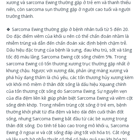
xương và sarcoma Ewing thường gặp ở trẻ em và thanh thiếu
niên, còn sarcoma sụn thường gặp ở người cao tuổi và người
trưởng thành.
🍀
Sarcoma Ewing thường gặp ở bệnh nhân tuổi từ 5 đến 20.
Do đặc điểm viêm của khối u nên có thể chẩn đoán nhầm là
nhiễm trùng và dẫn đến chẩn đoán xác định bệnh chậm trễ.
Dấu hiệu đặc trưng của bệnh là sưng, đau khu trú, sốt và tăng
tốc độ máu lắng. Sarcoma Ewing cột sống chiếm 5%. Trong
sarcoma Ewing có tổn thương xương trục thường gặp nhất ở
khung chậu. Ngược với xương dài, phản ứng màng xương và
phá hủy dạng thấm là chủ yếu, các tổn thương hủy xương kèm
với khối mô mềm ở thân đốt sống là dấu hiệu Xquang chính
của tổn thương cột sống do Sarcoma Ewing. Sự nguyên vẹn
của đĩa đệm liền kề giúp phân biệt Sarcoma Ewing và viêm cột
sống dính khớp. Trong nhiễm trùng cột sống ở trẻ em, bệnh
thường khởi phát từ đĩa đệm và kéo dài đến cuối thân đốt
sống, nhưng Sarcoma Ewing bắt đầu từ các bè xương trong
thân đốt sống. Do tính tế bào cao trong mô khối u, Sarcoma
Ewing ở ngoại vi và cột sống đáp ứng tốt với hóa trị. Cắt rộng
và lấy sạch bờ phẫu thuật có thế có hiệu quả sau khi hóa trị.