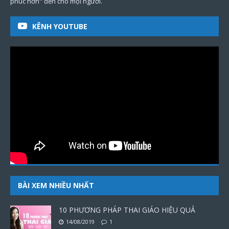
phúc hơn" đến cho mọi người.
KÊNH YOUTUBE
BÀI XEM NHIỀU NHẤT
10 PHƯƠNG PHÁP THAI GIÁO HIỆU QUẢ
14/08/2019
1