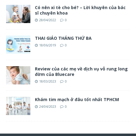
Có nên xi tè cho bé? – Lời khuyên của bác
sĩ chuyên khoa
28/04/2022
0
THAI GIÁO THÁNG THỨ BA
18/06/2019
0
Review của các mẹ về dịch vụ vỗ rung long
đờm của Bluecare
18/03/2023
0
Khám tim mạch ở đâu tốt nhất TPHCM
24/04/2023
0