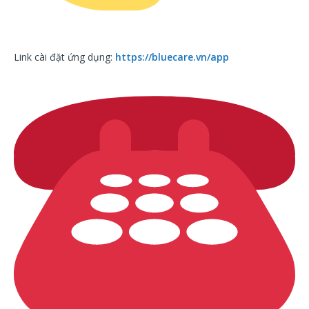
Link cài đặt ứng dụng:
https://bluecare.vn/app