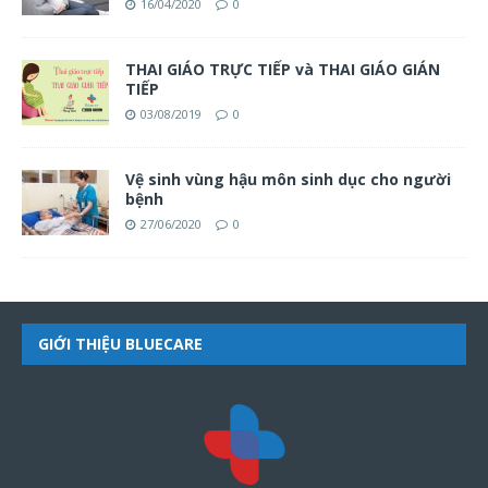
16/04/2020
0
THAI GIÁO TRỰC TIẾP và THAI GIÁO GIÁN
TIẾP
03/08/2019
0
Vệ sinh vùng hậu môn sinh dục cho người
bệnh
27/06/2020
0
GIỚI THIỆU BLUECARE