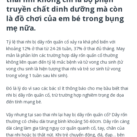
truyền chất dinh dưỡng mà còn
là đồ chơi của em bé trong bụng
mẹ nữa.
Tỷ lệ thai nhi bị dây rốn quấn cổ xảy ra khá phổ biến với
khoảng 12% ở thai từ 24-26 tuần, 37% ở thai đủ tháng. May
mắn là phần lớn các trường hợp dây rốn quấn cổ thường
không liên quan đến tỷ lệ mắc bệnh và tử vong chu sinh (tử
vong chu sinh là hiện tượng thai nhi và trẻ sơ sinh tử vong
trong vòng 1 tuần sau khi sinh).
Đó là lý do vì sao các bác sĩ ít thông báo cho mẹ bầu biết thai
nhi bị dây rốn quấn cổ, trừ trường hợp nghiêm trọng đe dọa
đến tính mạng bé.
Vậy nhưng tại sao thai nhi lại hay bị dây rốn quấn cổ? Dây rốn
thường có chiều dài trung bình khoảng 50-60cm. Dây rốn càng
dài càng làm gia tăng nguy cơ quấn quanh cổ, tay, chân của
thai nhi hoặc bị thắt nút. Khi trẻ chuyển động, đá, đạp… bên