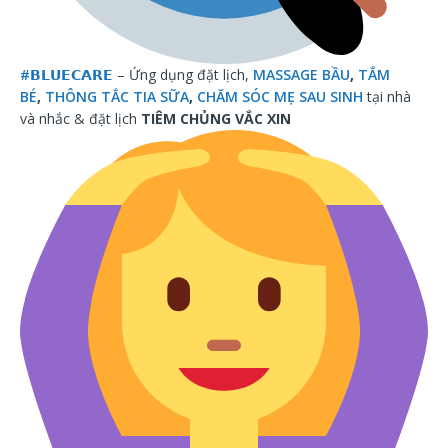
#
𝗕𝗟𝗨𝗘𝗖𝗔𝗥𝗘
– Ứng dụng đặt lịch,
MASSAGE BẦU
,
TẮM
BÉ
,
THÔNG TẮC TIA SỮA
,
CHĂM SÓC MẸ SAU SINH
tại nhà
và nhắc & đặt lịch
TIÊM CHỦNG VẮC XIN