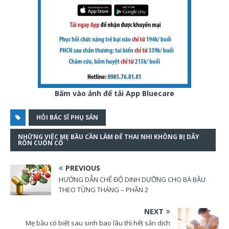
Bấm vào ảnh để tải App Bluecare
HỎI BÁC SĨ PHỤ SẢN
NHỮNG VIỆC MẸ BẦU CẦN LÀM ĐỂ THAI NHI KHÔNG BỊ DÂY
RỐN CUỐN CỔ
PREVIOUS
HƯỚNG DẪN CHẾ ĐỘ DINH DƯỠNG CHO BÀ BẦU
THEO TỪNG THÁNG – PHẦN 2
NEXT
Mẹ bầu có biết sau sinh bao lâu thì hết sản dịch