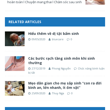
hoàn toàn l Chuyện mang thai l Chăm sóc sau sinh
RELATED ARTICLES
Hiểu thêm về dị tật bẩm sinh
09/05/2020
bluecare
0
Các bước rạch tầng sinh môn khi sinh
thường
27/12/2019
Phong Nguyễn
Chức năng bình luận
bị tắt
Mẹo dân gian cho mẹ sắp sinh “con ra đời
bình an, lớn nhanh, ít ốm vặt”
25/09/2020
Thuy Nga
0