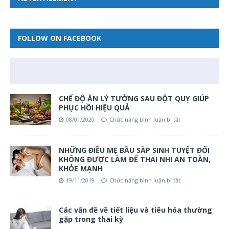
FOLLOW ON FACEBOOK
CHẾ ĐỘ ĂN LÝ TƯỞNG SAU ĐỘT QUỴ GIÚP
PHỤC HỒI HIỆU QUẢ
08/01/2020
Chức năng bình luận bị tắt
NHỮNG ĐIỀU MẸ BẦU SẮP SINH TUYỆT ĐỐI
KHÔNG ĐƯỢC LÀM ĐỂ THAI NHI AN TOÀN,
KHỎE MẠNH
19/11/2019
Chức năng bình luận bị tắt
Các vấn đề về tiết liệu và tiêu hóa thường
gặp trong thai kỳ