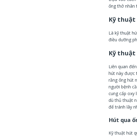
ống thở nhân 
Kỹ thuật
Là kỹ thuật h
điều dưỡng ph
Kỹ thuật 
Liên quan đến
hút này được 
rằng ống hút 
người bệnh cầ
cung cấp oxy l
dù thủ thuật 
để tránh lây n
Hút qua ố
Kỹ thuật hút 