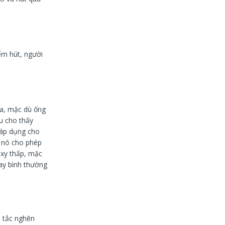
ểm hút, người
ựa, mặc dù ống
u cho thấy
 áp dụng cho
ì nó cho phép
oxy thấp, mặc
ay bình thường
ị tắc nghẽn