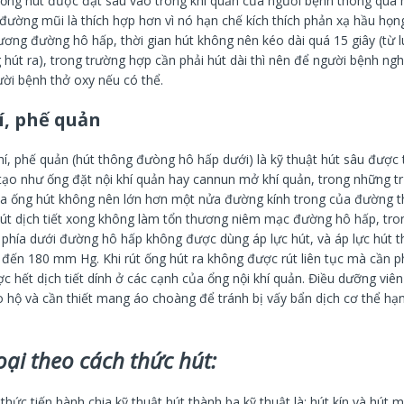
ống hút được đặt sâu vào trong khí quản của người bệnh thông qua
đường mũi là thích hợp hơn vì nó hạn chế kích thích phản xạ hầu họn
hương đường hô hấp, thời gian hút không nên kéo dài quá 15 giây (từ 
 hút ra), trong trường hợp cần phải hút dài thì nên để người bệnh ngh
ười bệnh thở oxy nếu có thể.
í, phế quản
hí, phế quản (hút thông đưòng hô hấp dưới) là kỹ thuật hút sâu được 
tạo như ống đặt nội khí quản hay cannun mở khí quản, trong những t
a ống hút không nên lớn hơn một nửa đường kính trong của đường t
t dịch tiết xong không làm tổn thương niêm mạc đường hô hấp, tro
 phía dưới đường hô hấp không được dùng áp lực hút, và áp lực hút t
 đến 180 mm Hg. Khi rút ống hút ra không được rút liên tục mà cần p
c hết dịch tiết dính ở các cạnh của ổng nội khí quản. Điều dưỡng viê
ảo hộ và cần thiết mang áo choàng để tránh bị vấy bẩn dịch cơ thể hạ
oại theo cách thức hút:
hức tiến hành chia kỹ thuật hút thành ba kỹ thuật là: hút kín và hút 