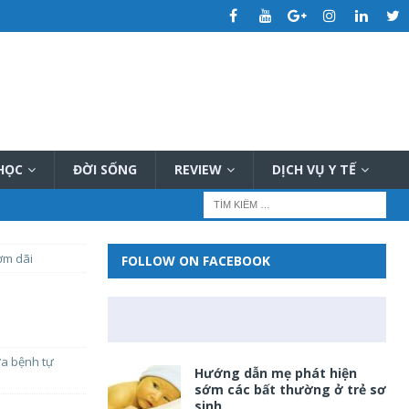
 HỌC
ĐỜI SỐNG
REVIEW
DỊCH VỤ Y TẾ
ờm dãi
FOLLOW ON FACEBOOK
a bệnh tự
Hướng dẫn mẹ phát hiện
sớm các bất thường ở trẻ sơ
sinh