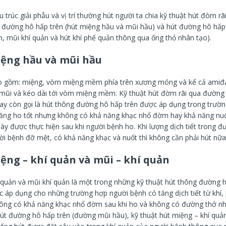
 trúc giải phẫu và vị trí thường hút người ta chia kỹ thuật hút đòm rãi 
út đường hô hấp trên (hút miệng hầu và mũi hầu) và hút đường hô hấp 
, mũi khí quản và hút khí phế quản thông qua ống thỏ nhân tạo).
iệng hầu và mũi hầu
o gồm: miệng, vòm miệng mềm phía trên xương móng và kể cả amiđ
mũi và kéo dài tới vòm miệng mềm. Kỹ thuật hút đờm rãi qua đường
ay còn gọi là hút thông đường hô hấp trên được áp dụng trong trườ
ăng ho tốt nhưng không có khả năng khạc nhổ đờm hay khả năng nuốt
này được thực hiện sau khi người bệnh ho. Khi lượng dịch tiết trong 
ời bệnh đỡ mệt, có khả năng khạc và nuốt thì không cần phải hút nữa
iệng – khí quản và mũi – khí quản
 quản và mũi khí quản là một trong những kỹ thuật hút thông đường h
c áp dụng cho những trường hợp người bệnh có tăng dịch tiết từ khí,
ông có khả năng khạc nhổ đờm sau khi ho và không có đường thở nh
hút đường hô hấp trên (đường mũi hầu), kỹ thuật hút miệng – khí quản