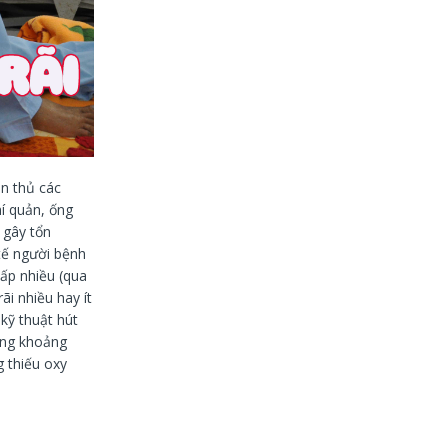
ân thủ các
hí quản, ống
 gây tổn
tế người bệnh
hấp nhiều (qua
i nhiều hay ít
kỹ thuật hút
tăng khoảng
g thiếu oxy