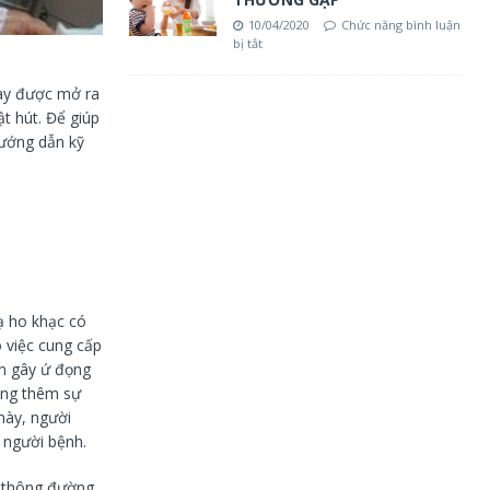
10/04/2020
Chức năng bình luận
bị tắt
này được mở ra
t hút. Để giúp
Hướng dẫn kỹ
ạ ho khạc có
 việc cung cấp
ẽn gây ứ đọng
nặng thêm sự
này, người
 người bệnh.
t thông đường