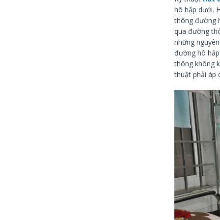
hô hấp dưới. H
thông đường h
qua đường thở
những nguyên 
đường hô hấp r
thông không kh
thuật phải áp