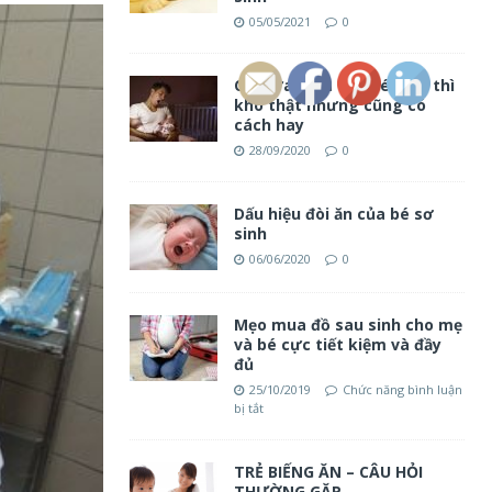
05/05/2021
0
Cai sữa đêm cho bé, khó thì
khó thật nhưng cũng có
cách hay
28/09/2020
0
Dấu hiệu đòi ăn của bé sơ
sinh
06/06/2020
0
Mẹo mua đồ sau sinh cho mẹ
và bé cực tiết kiệm và đầy
đủ
25/10/2019
Chức năng bình luận
bị tắt
TRẺ BIẾNG ĂN – CÂU HỎI
THƯỜNG GẶP