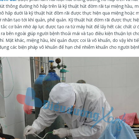
út thông đường hô hấp trên là kỹ thuật hút đờm rãi tại miệng hầu, m
ô hấp dưới là kỹ thuật hút đồm rãi được thực hiện qua miệng hoặc mũ
 nhân tạo tới khí quản, phế quản. Kỹ thuật hút đờm rãi được thực hiệ
tắc cơ bản nhờ áp lực được tạo ra từ máy hút để lấy hết các chất ứ 
a bên ngoài giúp người bệnh thoải mái và tạo điều kiện thuận lợi cho
í. Mặt khác, miệng hầu, khí quản được coi là vô khuẩn, do vậy khi ti
 dụng các biện pháp vô khuẩn để hạn chế nhiễm khuẩn cho người bện