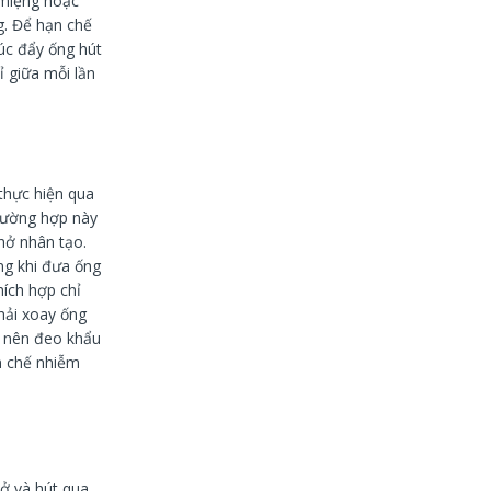
 miệng hoặc
g. Để hạn chế
lúc đẩy ống hút
ỉ giữa mỗi lần
thực hiện qua
rường hợp này
hở nhân tạo.
ng khi đưa ống
hích hợp chỉ
hải xoay ống
n nên đeo khẩu
n chế nhiễm
mở và hút qua