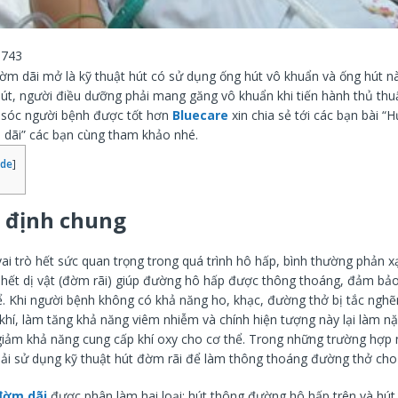
743
đờm dãi mở là kỹ thuật hút có sử dụng ống hút vô khuẩn và ống hút 
hút, người điều dưỡng phải mang găng vô khuẩn khi tiến hành thủ thuậ
 sóc người bệnh được tốt hơn
Bluecare
xin chia sẻ tới các bạn bài “
 dãi” các bạn cùng tham khảo nhé.
ide
]
 định chung
ai trò hết sức quan trọng trong quá trình hô hấp, bình thường phản x
 hết dị vật (đờm rãi) giúp đường hô hấp được thông thoáng, đảm bảo
ể. Khi người bệnh không có khả năng ho, khạc, đường thở bị tắc ngh
 khí, làm tăng khả năng viêm nhiễm và chính hiện tượng này lại làm 
giảm khả năng cung cấp khí oxy cho cơ thể. Trong những trường hợp 
ải sử dụng kỹ thuật hút đờm rãi để làm thông thoáng đường thở cho
đờm dãi
được phân làm hai loại: hút thông đường hô hấp trên và hú