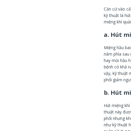
Căn cứ vào cấu
kỹ thuật là h
miệng khí quản
a. Hút m
Miệng hầu ba
nằm phía sau 
hay mũi hầu h
bệnh có khả n
vậy, kỹ thuật 
phổi giảm ngư
b. Hút m
Hút miệng khí
thuật này đượ
phổi nhưng kh
như kỹ thuật 