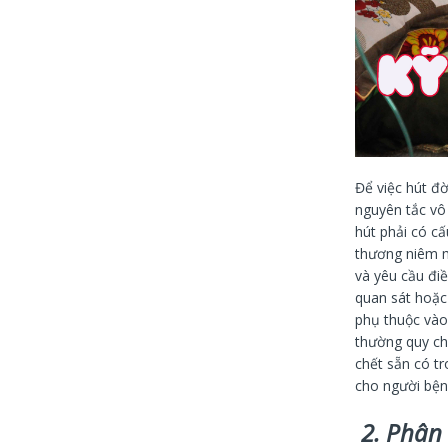
Để việc hút đ
nguyên tắc vô 
hút phải có cấ
thương niêm m
và yêu cầu điề
quan sát hoặc 
phụ thuộc vào 
thường quy cho
chết sẵn có tr
cho người bện
2. Phân l