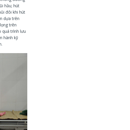
ũi hầu; hút
i đôi khi hút
n dựa trên
đọng trên
 quá trình lưu
ến hành kỹ
h.