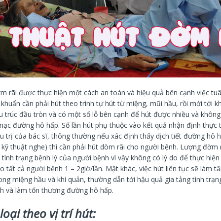
ờm rãi được thực hiện một cách an toàn và hiệu quả bên cạnh việc tu
khuẩn cần phải hút theo trình tự hút từ miệng, mũi hầu, rồi mới tới k
u trúc đầu tròn và có một số lỗ bên cạnh để hút được nhiều và không
ạc đường hô hấp. Số lần hút phụ thuộc vào kết quả nhận định thực 
u trị của bác sĩ, thông thường nếu xác định thấy dịch tiết đường hô 
kỹ thuật nghe) thì cần phải hút dòm rãi cho người bệnh. Lượng đờm rã
tình trạng bệnh lý của người bệnh vì vậy không có lý do để thực hiện 
 tất cả người bệnh 1 – 2giờ/lần. Mặt khác, việc hút liên tục sẽ làm 
ong miệng hầu và khí quản, thường dẫn tới hậu quả gia tảng tình trạn
h và làm tốn thương đường hô hấp.
oại theo vị trí hút: