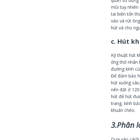
quản sử dụng 
mũi tuy nhiên 
tai biến tổn t
vào và rút ông
hút và cho ng
c. Hút kh
Kỹ thuật hút k
ống thở nhân 
đường kính củ
Để đảm bảo hú
hút xuống sâu
nên đặt ở 120
hút để hút đượ
trang, kính b
khuẩn chéo.
3.Phân l
Dựa vào cách t