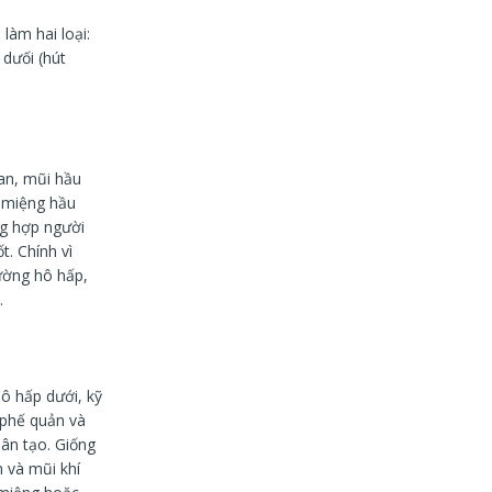
làm hai loại:
dưối (hút
an, mũi hầu
 miệng hầu
ng hợp người
. Chính vì
đường hô hấp,
.
ô hấp dưới, kỹ
 phế quản và
ân tạo. Giống
 và mũi khí