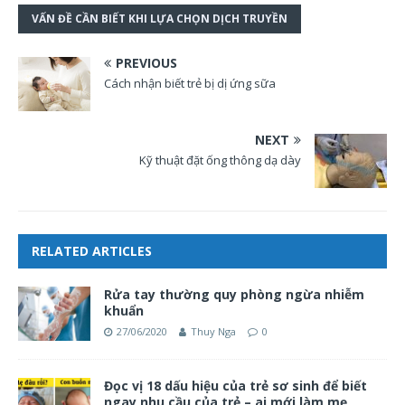
VẤN ĐỀ CẦN BIẾT KHI LỰA CHỌN DỊCH TRUYỀN
PREVIOUS
Cách nhận biết trẻ bị dị ứng sữa
NEXT
Kỹ thuật đặt ống thông dạ dày
RELATED ARTICLES
Rửa tay thường quy phòng ngừa nhiễm
khuẩn
27/06/2020
Thuy Nga
0
Đọc vị 18 dấu hiệu của trẻ sơ sinh để biết
ngay nhu cầu của trẻ – ai mới làm mẹ