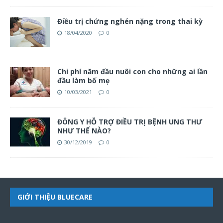
Điều trị chứng nghén nặng trong thai kỳ
18/04/2020
0
Chi phí năm đầu nuôi con cho những ai lần
đầu làm bố mẹ
10/03/2021
0
ĐÔNG Y HỖ TRỢ ĐIỀU TRỊ BỆNH UNG THƯ
NHƯ THẾ NÀO?
30/12/2019
0
GIỚI THIỆU BLUECARE