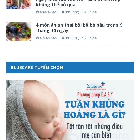
không thể bỏ qua
08/03/2021
Phuong LEO
0
4 món ăn an thai bồi bổ bà bầu trong 9
tháng 10 ngày
07/12/2020
Phuong LEO
0
BLUECARE TUYỂN CHỌN