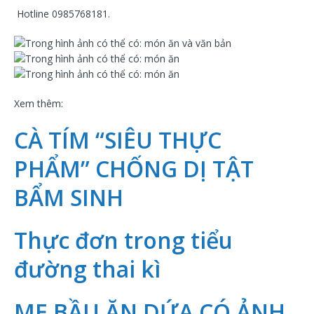
Hotline 0985768181.
Xem thêm:
CÀ TÍM “SIÊU THỰC
PHẨM” CHỐNG DỊ TẬT
BẨM SINH
Thực đơn trong tiểu
đường thai kì
MẸ BẦU ĂN DỨA CÓ ẢNH