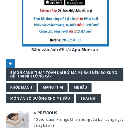
Bấm vào ảnh để tải App Bluecare
5 MÓN CANH ‘THẬP TOÀN ĐẠI BỔ’ MÀ MẸ BẦU NÊN BỔ SUNG
ĐỂ THAI NHI CỨNG CÁP
KHỎE MẠNH
MANG THAI
MẸ BẦU
MÓN ĂN BỔ DƯỠNG CHO MẸ BẦU
THAI NHI
PREVIOUS
10 thói quen khi ngủ khiến bụng của bạn càng ngày
càng béo ra