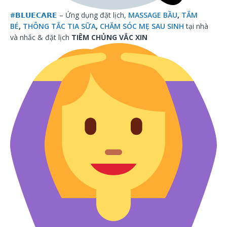
#
𝗕𝗟𝗨𝗘𝗖𝗔𝗥𝗘
– Ứng dụng đặt lịch,
MASSAGE BẦU
,
TẮM
BÉ
,
THÔNG TẮC TIA SỮA
,
CHĂM SÓC MẸ SAU SINH
tại nhà
và nhắc & đặt lịch
TIÊM CHỦNG VẮC XIN