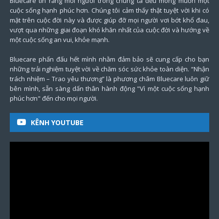
Bluecare tin rằng mỗi người trong chúng ta đều mong muốn một
cuộc sống hạnh phúc hơn. Chúng tôi cảm thấy thật tuyệt vời khi có
mặt trên cuộc đời này và được giúp đỡ mọi người vơi bớt khổ đau,
vượt qua những giai đoạn khó khăn nhất của cuộc đời và hướng về
một cuộc sống an vui, khỏe mạnh.
Bluecare phấn đấu hết mình nhằm đảm bảo sẽ cung cấp cho bạn
những trải nghiệm tuyệt vời về chăm sóc sức khỏe toàn diện. “Nhận
trách nhiệm – Trao yêu thương” là phương châm Bluecare luôn giữ
bên mình, sẵn sàng dấn thân hành động "Vì một cuộc sống hạnh
phúc hơn" đến cho mọi người.
KÊNH YOUTUBE