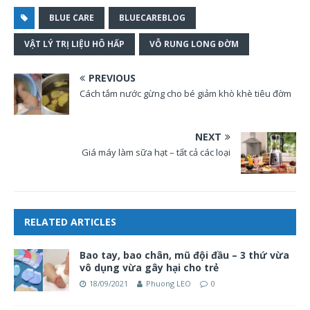
BLUE CARE
BLUECAREBLOG
VẬT LÝ TRỊ LIỆU HÔ HẤP
VỖ RUNG LONG ĐỜM
PREVIOUS
Cách tắm nước gừng cho bé giảm khò khè tiêu đờm
NEXT
Giá máy làm sữa hạt – tất cả các loại
RELATED ARTICLES
Bao tay, bao chân, mũ đội đầu – 3 thứ vừa
vô dụng vừa gây hại cho trẻ
18/09/2021
Phuong LEO
0