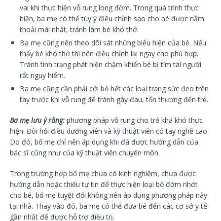
vai khi thực hiện vỗ rung long đờm. Trong quá trình thực
hiện, ba mẹ có thể tùy ý điều chỉnh sao cho bé được nằm
thoải mái nhất, tránh làm bé khó thở.
Ba mẹ cũng nên theo dõi sát những biểu hiện của bé. Nếu
thấy bé khó thở thì nên điều chỉnh lại ngay cho phù hợp.
Tránh tình trạng phát hiện chậm khiến bé bị tím tái người
rất nguy hiểm.
Ba mẹ cũng cần phải cởi bỏ hết các loại trang sức đeo trên
tay trước khi vỗ rung để tránh gây đau, tổn thương đến trẻ.
Ba mẹ lưu ý rằng:
phương pháp vỗ rung cho trẻ khá khó thực
hiện. Đòi hỏi điều dưỡng viên và kỹ thuật viên có tay nghề cao.
Do đó, bố mẹ chỉ nên áp dụng khi đã được hướng dẫn của
bác sĩ cũng như của kỹ thuật viên chuyên môn.
Trong trường hợp bố mẹ chưa có kinh nghiệm, chưa được
hướng dẫn hoặc thiếu tự tin để thực hiện loại bỏ đờm nhớt
cho bé, bố mẹ tuyệt đối không nên áp dụng phương pháp này
tại nhà. Thay vào đó, ba mẹ có thể đưa bé đến các cơ sở y tế
gần nhất để được hỗ trợ điều trị.