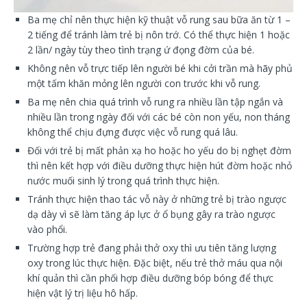
Ba mẹ chỉ nên thực hiện kỹ thuật vỗ rung sau bữa ăn từ 1 –
2 tiếng để tránh làm trẻ bị nôn trớ. Có thể thực hiện 1 hoặc
2 lần/ ngày tùy theo tình trạng ứ đọng đờm của bé.
Không nên vỗ trực tiếp lên người bé khi cởi trần mà hãy phủ
một tấm khăn mỏng lên người con trước khi vỗ rung.
Ba mẹ nên chia quá trình vỗ rung ra nhiều lần tập ngắn và
nhiều lần trong ngày đối với các bé còn non yếu, non tháng
không thể chịu đựng được việc vỗ rung quá lâu.
Đối với trẻ bị mất phản xạ ho hoặc ho yếu do bị nghẹt đờm
thì nên kết hợp với điều dưỡng thực hiện hút đờm hoặc nhỏ
nước muối sinh lý trong quá trình thực hiện.
Tránh thực hiện thao tác vỗ này ở những trẻ bị trào ngược
dạ dày vì sẽ làm tăng áp lực ở ổ bụng gây ra trào ngược
vào phổi.
Trường hợp trẻ đang phải thở oxy thì ưu tiên tăng lượng
oxy trong lúc thực hiện. Đặc biệt, nếu trẻ thở máu qua nội
khí quản thì cần phối hợp điều dưỡng bóp bóng để thực
hiện vật lý trị liệu hô hấp.