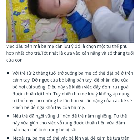
Việc đầu tiên mà ba mẹ cần lưu ý đó là chọn một tư thế phù
hợp nhất cho trẻ.Tốt nhất là dựa vào cân nặng và số tháng tuổi
của con:
Với trẻ từ 2 tháng tuổi trở xuống ba mẹ có thể đặt bé ở trên
cánh tay. Đỡ ngực của bé bằng bàn tay, để phần đầu của
bé hơi cúi xuống. Điều này sẽ khiến việc đẩy đờm ra ngoài
được thuận lợi hơn. Tuy nhiên ba mẹ lưu ý không áp dụng
tư thế này cho những bé lớn hơn vì cân nặng của các bé sẽ
khiến bé dễ ngã khỏi tay của ba mẹ.
Nếu trẻ đã ngồi vững thì nên để trẻ nằm nghiêng. Tư thế
này vừa giúp cho việc vỗ rung được thuận tiện vừa đảm
bảo hạn chế tình trạng bé bị sặc.
Ngoài ra, ba mẹ có thể vác bé lên vai, để cằm bé tựa trên