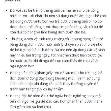
Đối với các bé trên 6 tháng tuổi ba mẹ nên cho bé uống
nhiều nước, tốt nhất chỉ nên sử dụng nước ấm, hạn chế cho
trẻ dùng nước lạnh. Còn với trẻ dưới 6 tháng tuổi bị ho có
đờm chưa thể uống nước được mẹ nên tăng các cữ bú để
xoa dịu cổ họng và làm loãng dịch đờm cho bé.
Thường xuyên vệ sinh răng miệng và khoang họng của trẻ
bằng dung dịch nước muối sinh lý chuyên biệt cho trẻ nhỏ
để hỗ trợ loại bỏ dịch đờm. Ba mẹ nên áp dụng các vệ sinh
này nhiều lần trong ngày, tốt nhất nên thực hiện trước giờ
ăn hoặc trước khi đi ngủ để con cảm thấy dễ chịu và ăn
ngủ ngoan hơn.
Ba mẹ nên dùng khăn giấy ướt để lau mũi cho trẻ, loại bỏ
dịch đờm ứ đọng đầy trong khoang mũi. Tránh sử dụng
khăn sữa hoặc khi dùng cần phải thay thường xuyên để
tránh làm tăng nguy cơ lây nhiễm.
Ba mẹ đặt bé nằm ở tư thế ngửa hoặc nghiêng sang một
bên khi ngủ, kê gối để đầu cao hơn phần thân dưới nhằm
làm giảm bớt sự khó chịu.