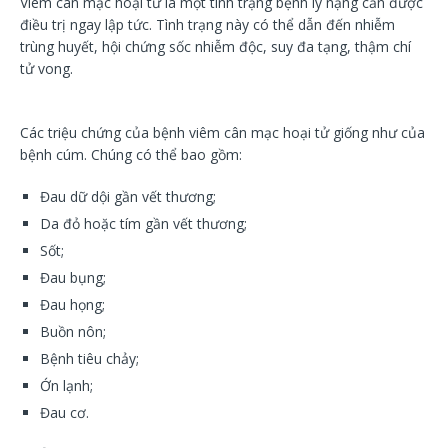
Viêm cân mạc hoại tử là một tình trạng bệnh lý nặng cần được
điều trị ngay lập tức. Tình trạng này có thể dẫn đến nhiễm
trùng huyết, hội chứng sốc nhiễm độc, suy đa tạng, thậm chí
tử vong.
Các triệu chứng của bệnh viêm cân mạc hoại tử giống như của
bệnh cúm. Chúng có thể bao gồm:
Đau dữ dội gần vết thương;
Da đỏ hoặc tím gần vết thương;
Sốt;
Đau bụng;
Đau họng;
Buồn nôn;
Bệnh tiêu chảy;
Ớn lạnh;
Đau cơ.