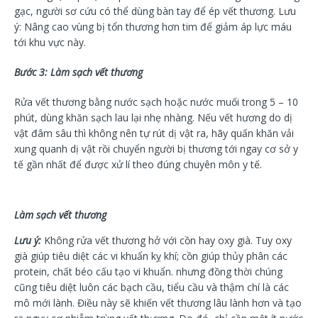
gạc, người sơ cứu có thể dùng bàn tay để ép vết thương. Lưu
ý: Nâng cao vùng bị tổn thương hơn tim để giảm áp lực máu
tới khu vực này.
Bước 3: Làm sạch vết thương
Rửa vết thương bằng nước sạch hoặc nước muối trong 5 – 10
phút, dùng khăn sạch lau lại nhẹ nhàng. Nếu vết hương do dị
vật đâm sâu thì không nên tự rút dị vật ra, hãy quấn khăn vải
xung quanh dị vật rồi chuyển người bị thương tới ngay cơ sở y
tế gần nhất để được xử lí theo đúng chuyên môn y tế.
Làm sạch vết thương
Lưu ý:
Không rửa vết thương hở với cồn hay oxy già. Tuy oxy
già giúp tiêu diệt các vi khuẩn kỵ khí; cồn giúp thủy phân các
protein, chất béo cấu tạo vi khuẩn. nhưng đồng thời chúng
cũng tiêu diệt luôn các bạch cầu, tiểu cầu và thậm chí là các
mô mới lành. Điều này sẽ khiến vết thương lâu lành hơn và tạo