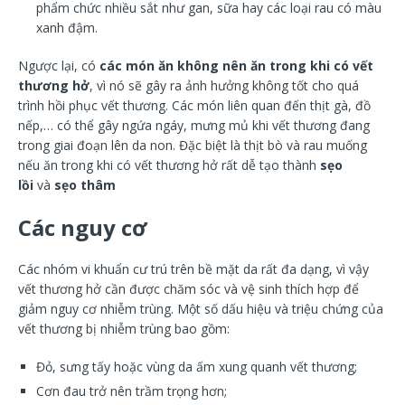
phẩm chức nhiều sắt như gan, sữa hay các loại rau có màu
xanh đậm.
Ngược lại, có
các món ăn không nên ăn trong khi có vết
thương hở
, vì nó sẽ gây ra ảnh hưởng không tốt cho quá
trình hồi phục vết thương. Các món liên quan đến thịt gà, đồ
nếp,… có thể gây ngứa ngáy, mưng mủ khi vết thương đang
trong giai đoạn lên da non. Đặc biệt là thịt bò và rau muống
nếu ăn trong khi có vết thương hở rất dễ tạo thành
sẹo
lồi
và
sẹo thâm
Các nguy cơ
Các nhóm vi khuẩn cư trú trên bề mặt da rất đa dạng, vì vậy
vết thương hở cần được chăm sóc và vệ sinh thích hợp để
giảm nguy cơ nhiễm trùng. Một số dấu hiệu và triệu chứng của
vết thương bị nhiễm trùng bao gồm:
Đỏ, sưng tấy hoặc vùng da ấm xung quanh vết thương;
Cơn đau trở nên trầm trọng hơn;