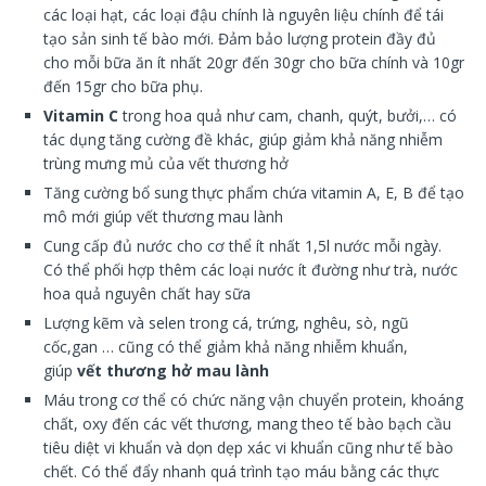
các loại hạt, các loại đậu chính là nguyên liệu chính để tái
tạo sản sinh tế bào mới. Đảm bảo lượng protein đầy đủ
cho mỗi bữa ăn ít nhất 20gr đến 30gr cho bữa chính và 10gr
đến 15gr cho bữa phụ.
Vitamin C
trong hoa quả như cam, chanh, quýt, bưởi,… có
tác dụng tăng cường đề khác, giúp giảm khả năng nhiễm
trùng mưng mủ của vết thương hở
Tăng cường bổ sung thực phẩm chứa vitamin A, E, B để tạo
mô mới giúp vết thương mau lành
Cung cấp đủ nước cho cơ thể ít nhất 1,5l nước mỗi ngày.
Có thể phối hợp thêm các loại nước ít đường như trà, nước
hoa quả nguyên chất hay sữa
Lượng kẽm và selen trong cá, trứng, nghêu, sò, ngũ
cốc,gan … cũng có thể giảm khả năng nhiễm khuẩn,
giúp
vết thương hở mau lành
Máu trong cơ thể có chức năng vận chuyển protein, khoáng
chất, oxy đến các vết thương, mang theo tế bào bạch cầu
tiêu diệt vi khuẩn và dọn dẹp xác vi khuẩn cũng như tế bào
chết. Có thể đẩy nhanh quá trình tạo máu bằng các thực