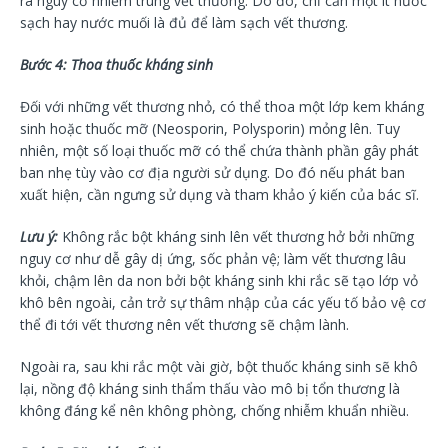
ra nguy cơ nhiễm trùng vết thương. Do đó, chỉ cần một ít nước
sạch hay nước muối là đủ để làm sạch vết thương.
Bước 4: Thoa thuốc kháng sinh
Đối với những vết thương nhỏ, có thể thoa một lớp kem kháng
sinh hoặc thuốc mỡ (Neosporin, Polysporin) mỏng lên. Tuy
nhiên, một số loại thuốc mỡ có thể chứa thành phần gây phát
ban nhẹ tùy vào cơ địa người sử dụng. Do đó nếu phát ban
xuất hiện, cần ngưng sử dụng và tham khảo ý kiến của bác sĩ.
Lưu ý:
Không rắc bột kháng sinh lên vết thương hở bởi những
nguy cơ như dễ gây dị ứng, sốc phản vệ; làm vết thương lâu
khỏi, chậm lên da non bởi bột kháng sinh khi rắc sẽ tạo lớp vỏ
khô bên ngoài, cản trở sự thâm nhập của các yếu tố bảo vệ cơ
thể đi tới vết thương nên vết thương sẽ chậm lành.
Ngoài ra, sau khi rắc một vài giờ, bột thuốc kháng sinh sẽ khô
lại, nồng độ kháng sinh thẩm thấu vào mô bị tổn thương là
không đáng kể nên không phòng, chống nhiễm khuẩn nhiều.