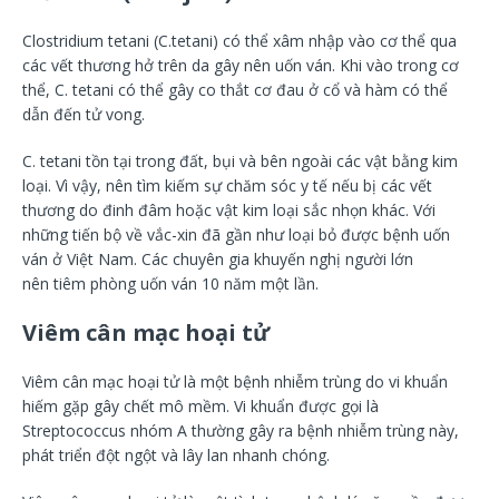
Clostridium tetani (C.tetani) có thể xâm nhập vào cơ thể qua
các vết thương hở trên da gây nên uốn ván. Khi vào trong cơ
thể, C. tetani có thể gây co thắt cơ đau ở cổ và hàm có thể
dẫn đến tử vong.
C. tetani tồn tại trong đất, bụi và bên ngoài các vật bằng kim
loại. Vì vậy, nên tìm kiếm sự chăm sóc y tế nếu bị các vết
thương do đinh đâm hoặc vật kim loại sắc nhọn khác. Với
những tiến bộ về vắc-xin đã gần như loại bỏ được bệnh uốn
ván ở Việt Nam. Các chuyên gia khuyến nghị người lớn
nên tiêm phòng uốn ván 10 năm một lần.
Viêm cân mạc hoại tử
Viêm cân mạc hoại tử là một bệnh nhiễm trùng do vi khuẩn
hiếm gặp gây chết mô mềm. Vi khuẩn được gọi là
Streptococcus nhóm A thường gây ra bệnh nhiễm trùng này,
phát triển đột ngột và lây lan nhanh chóng.