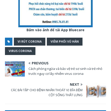
Bấm vào ảnh để tải App Bluecare
VI RÚT CORONA
VIÊM PHỔI VŨ HÁN
VIRUS CORONA
PREVIOUS
Cách phòng ngừa và bảo vệ trẻ sơ sinh và trẻ nhỏ
trước nguy cơ lây nhiễm virus corona
NEXT
CÁC BÀI TẬP CHO BỆNH NHÂN THOÁT VỊ ĐĨA ĐỆM
CỘT SỐNG THẮT LƯNG