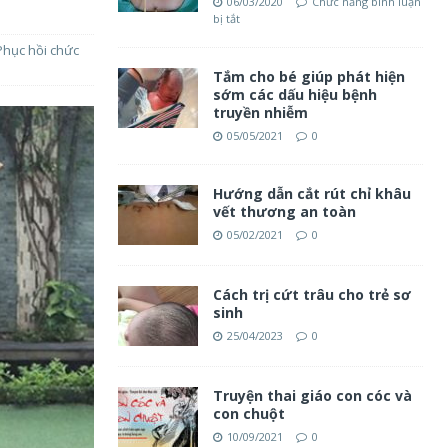
06/03/2020
Chức năng bình luận
bị tắt
Phục hồi chức
Tắm cho bé giúp phát hiện
sớm các dấu hiệu bệnh
truyền nhiễm
05/05/2021
0
Hướng dẫn cắt rút chỉ khâu
vết thương an toàn
05/02/2021
0
Cách trị cứt trâu cho trẻ sơ
sinh
25/04/2023
0
Truyện thai giáo con cóc và
con chuột
10/09/2021
0