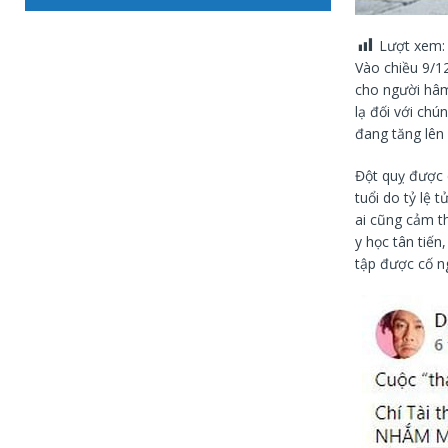
Lượt xem:
Vào chiều 9/12
cho người hâm
lạ đối với chún
đang tăng lên 
Đột quỵ được c
tuổi do tỷ lệ 
ai cũng cảm th
y học tân tiến
tập được cố ng