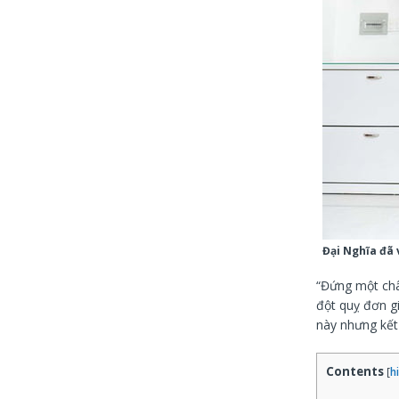
Đại Nghĩa đã 
“Đứng một châ
đột quỵ đơn gi
này nhưng kết
Contents
[
h