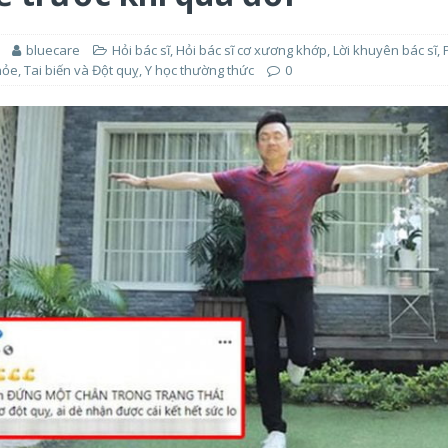
bluecare
Hỏi bác sĩ
,
Hỏi bác sĩ cơ xương khớp
,
Lời khuyên bác sĩ
,
hỏe
,
Tai biến và Đột quỵ
,
Y học thường thức
0