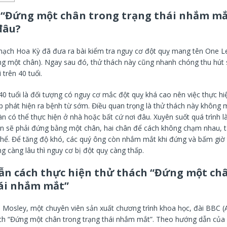
 “Đứng một chân trong trạng thái nhắm mắ
đâu?
mạch Hoa Kỳ đã đưa ra bài kiểm tra nguy cơ đột quỵ mang tên One L
ng một chân). Ngay sau đó, thử thách này cũng nhanh chóng thu hút 
 trên 40 tuổi.
0 tuổi là đối tượng có nguy cơ mắc đột quỵ khá cao nên việc thực hi
p phát hiện ra bệnh từ sớm. Điều quan trọng là thử thách này không mấ
n có thể thực hiện ở nhà hoặc bất cứ nơi đâu. Xuyên suốt quá trình l
ện sẽ phải đứng bằng một chân, hai chân để cách không chạm nhau, 
hể. Để tăng độ khó, các quý ông còn nhắm mắt khi đứng và bấm giờ 
 càng lâu thì nguy cơ bị đột quỵ càng thấp.
n cách thực hiện thử thách
“Đứng một châ
ái nhắm mắt”
l Mosley, một chuyên viên sản xuất chương trình khoa học, đài BBC (
ách “Đứng một chân trong trạng thái nhắm mắt”. Theo hướng dẫn của v