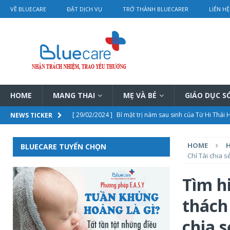
VỀ BLUECARE
ĐẶT DỊCH VỤ
TRỞ THÀNH BLUECARER
LIÊN HỆ
HOME
MANG THAI
MẸ VÀ BÉ
GIÁO DỤC 
[ 29/02/2024 ]
Bí mật trị nám sau sinh của Từ Hi Thái
NEWS TICKER
[ 28/02/2024 ]
Điều trị tắc tia sữa bằng vật lý trị liệu 
HOME
H
BLUECARE TUYỂN CHỌN
[ 28/02/2024 ]
Chi tiết bảng giá dịch vụ thông tắc tia s
Chí Tài chia s
[ 01/03/2024 ]
Rơ lưỡi cho trẻ sơ sinh hướng dẫn chi ti
Tìm h
[ 29/02/2024 ]
Châm cứu điều trị vô sinh – hiệu quả th
thách
chia s