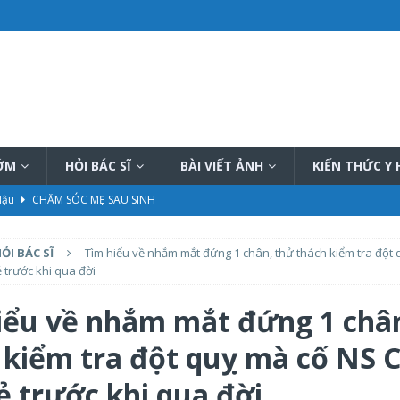
SỚM
HỎI BÁC SĨ
BÀI VIẾT ẢNH
KIẾN THỨC Y
 Hậu
CHĂM SÓC MẸ SAU SINH
hiệu quả
PHƯƠNG PHÁP THÔNG TẮC TIA SỮA
ỎI BÁC SĨ
Tìm hiểu về nhắm mắt đứng 1 chân, thử thách kiểm tra đột
ữa tại nhà tốt nhất hiện nay
PHƯƠNG PHÁP THÔNG TẮC TIA SỮA
ẻ trước khi qua đời
ết, đầy đủ
KIẾN THỨC CHUNG CHĂM SÓC TRẺ SƠ SINH
iểu về nhắm mắt đứng 1 châ
ần kỳ
CHUẨN BỊ MANG THAI
 kiểm tra đột quỵ mà cố NS C
ẻ trước khi qua đời