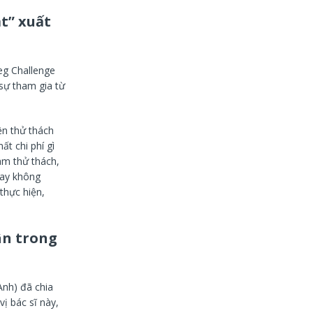
t” xuất
eg Challenge
sự tham gia từ
ện thử thách
t chi phí gì
àm thử thách,
tay không
thực hiện,
n trong
Anh) đã chia
ị bác sĩ này,