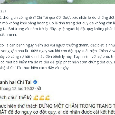
343
, thông tin cố nghệ sĩ Chí Tài qua đời được xác nhận là do chứng đột
 mộ không khỏi bàng hoàng. Có lẽ tình trạng đột quỵ đã không còn l
g ta. Bởi trong vài năm trở lại đây, tỷ lệ người bị đột quỵ không phân b
rất nhanh.
oi là căn bệnh nguy hiểm đối với người trưởng thành, đặc biệt là nh
tử vong gần như là 100% ngay sau khi cơn đột quỵ xuất hiện. Chính vì 
ấy vô cùng sợ hãi khi nhắc đến bệnh lý này. Tuy nhiên, với sự phát t
, có một bài kiểm tra đã ra đời để giúp phát hiện sớm chứng đột quỵ. 
hệ sĩ Chí Tài thực hiện cách đây vài ngày.