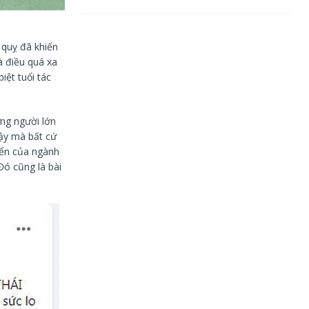
 quỵ đã khiến
à điều quá xa
iệt tuổi tác
ững người lớn
vậy mà bất cứ
riển của ngành
Đó cũng là bài