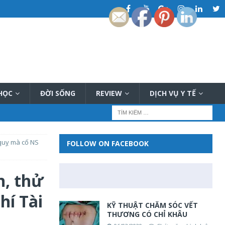
 HỌC
ĐỜI SỐNG
REVIEW
DỊCH VỤ Y TẾ
 quỵ mà cố NS
FOLLOW ON FACEBOOK
n, thử
hí Tài
KỸ THUẬT CHĂM SÓC VẾT
THƯƠNG CÓ CHỈ KHÂU