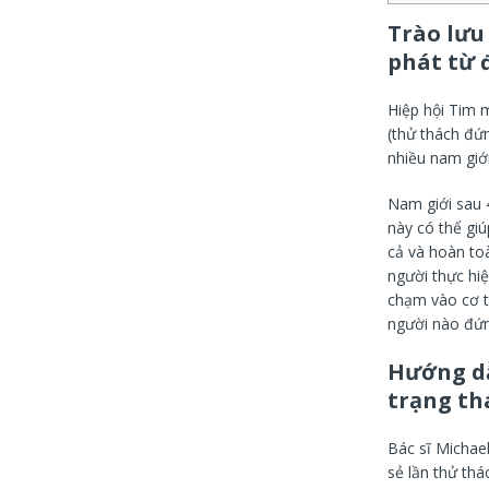
Trào lưu
phát từ 
Hiệp hội Tim 
(thử thách đứ
nhiều nam giới
Nam giới sau 4
này có thể giú
cả và hoàn toà
người thực hi
chạm vào cơ t
người nào đứng
Hướng dẫ
trạng th
Bác sĩ Michae
sẻ lần thử th