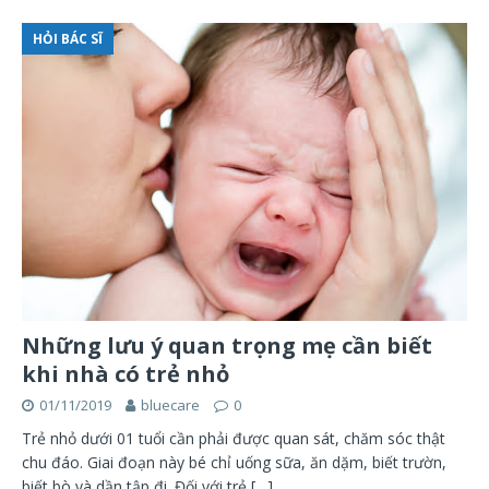
HỎI BÁC SĨ
Những lưu ý quan trọng mẹ cần biết
khi nhà có trẻ nhỏ
01/11/2019
bluecare
0
Trẻ nhỏ dưới 01 tuổi cần phải được quan sát, chăm sóc thật
chu đáo. Giai đoạn này bé chỉ uống sữa, ăn dặm, biết trườn,
biết bò và dần tập đi. Đối với trẻ
[…]