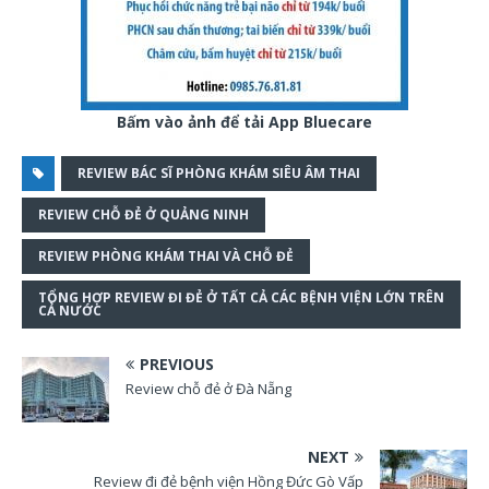
Bấm vào ảnh để tải App Bluecare
REVIEW BÁC SĨ PHÒNG KHÁM SIÊU ÂM THAI
REVIEW CHỖ ĐẺ Ở QUẢNG NINH
REVIEW PHÒNG KHÁM THAI VÀ CHỖ ĐẺ
TỔNG HỢP REVIEW ĐI ĐẺ Ở TẤT CẢ CÁC BỆNH VIỆN LỚN TRÊN
CẢ NƯỚC
PREVIOUS
Review chỗ đẻ ở Đà Nẵng
NEXT
Review đi đẻ bệnh viện Hồng Đức Gò Vấp