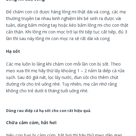
Để chăm con có được hàng lông mi thật dài và cong, các mẹ
thường truyền tai nhau kinh nghiệm khi bé sinh ra được vài
tuần, dùng bấm móng tay hoặc kéo bấm lông mi cho con thật
cẩn thận. Khi lông mi con mọc trở lại thì tiếp tục cắt tiếp, đủ 3
lần thì sau này lông mi con mọc ra sẽ rất dài và cong.
Hạ sốt
Các mẹ luôn lo lắng khi chăm con mỗi lần con bị sốt. Theo
mẹo xưa thì mẹ hãy thử lấy khoảng 1 – 2 nắm là diếp cá rửa
sạch. Sau đó giã nát, lọc lấy nước, đun sôi cho thêm chút
đường rồi cho trẻ uống nhé. Tuy nhiên, mẹ cần nhớ rằng
không cho trẻ dưới 6 tháng tuổi uống nhé.
Dùng rau diếp cá hạ sốt cho con rất hiệu quả.
Chữa cảm cúm, hắt hơi
Nếu con bạn bị cảm cúm, hắt hơi thì hãy thử mẹo dân gian