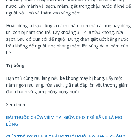
nước. Lấy mảnh vải sạch, mềm, giặt trong chậu nước lá khế để
nguội, vắt khô và thấm vào vùng hăm.
Hoặc dùng lá trầu cũng là cách chăm con mà các mẹ hay dùng
khi con bị hăm cho trẻ. Lấy khoảng 3 – 4 lá trầu không, rửa
sạch. Sau đó đun sôi để nguội. Dùng khăn giặt ướt bằng nước
trầu không để nguội, nhẹ nhàng thấm lên vùng da bị hăm của
bé.
Trị bỏng
Bạn thử dùng rau lang nếu bé không may bị bỏng. Lấy một
nắm ngọn rau lang, rửa sạch, giã nát đắp lên vết thương giảm
đau nhanh và giảm phồng bọng nước.
Xem thêm:
BÀI THUỐC CHỮA VIÊM TAI GIỮA CHO TRẺ BẰNG LÁ MƠ
LÔNG
GIÚP TRẺ SƠ SINH 5 THÁNG TUỔI KHỎI HO HANH CHÓNG