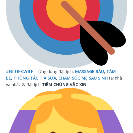
#
𝗕𝗟𝗨𝗘𝗖𝗔𝗥𝗘
– Ứng dụng đặt lịch,
MASSAGE BẦU
,
TẮM
BÉ
,
THÔNG TẮC TIA SỮA
,
CHĂM SÓC MẸ SAU SINH
tại nhà
và nhắc & đặt lịch
TIÊM CHỦNG VẮC XIN