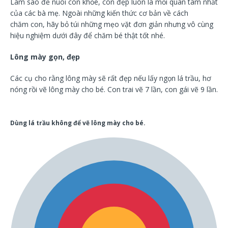
Làm sao để nuôi con khỏe, con đẹp luôn là mối quan tâm nhất
của các bà mẹ. Ngoài những kiến thức cơ bản về cách
chăm con, hãy bỏ túi những mẹo vặt đơn giản nhưng vô cùng
hiệu nghiệm dưới đây để chăm bé thật tốt nhé.
Lông mày gọn, đẹp
Các cụ cho rằng lông mày sẽ rất đẹp nếu lấy ngọn lá trầu, hơ
nóng rồi vẽ lông mày cho bé. Con trai vẽ 7 lần, con gái vẽ 9 lần.
Dùng lá trầu không để vẽ lông mày cho bé.