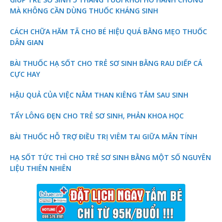
MÀ KHÔNG CẦN DÙNG THUỐC KHÁNG SINH
CÁCH CHỮA HĂM TÃ CHO BÉ HIỆU QUÁ BẰNG MẸO THUỐC
DÂN GIAN
BÀI THUỐC HẠ SỐT CHO TRẺ SƠ SINH BẰNG RAU DIẾP CÁ
CỰC HAY
HẬU QUẢ CỦA VIỆC NẰM THAN KIÊNG TẮM SAU SINH
TẨY LÔNG ĐẸN CHO TRẺ SƠ SINH, PHẢN KHOA HỌC
BÀI THUỐC HỖ TRỢ ĐIỀU TRỊ VIÊM TAI GIỮA MÃN TÍNH
HẠ SỐT TỨC THÌ CHO TRẺ SƠ SINH BẰNG MỘT SỐ NGUYÊN
LIỆU THIÊN NHIÊN