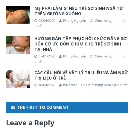
MẸ PHẢI LÀM GÌ NẾU TRẺ SƠ SINH NGÃ TỪ
TRÊN GIƯỜNG XUỐNG
02/04/2020
Phong Nguyễn
Chức năng bình luận
bị tắt
HƯỚNG DẪN TẬP PHỤC HỒI CHỨC NĂNG SƠ
HÓA CƠ ỨC ĐÒN CHŨM CHO TRẺ SƠ SINH
TẠI NHÀ
07/01/2020
Phong Nguyễn
Chức năng bình luận
bị tắt
CÁC CÂU HỎI VỀ VẬT LÝ TRỊ LIỆU VÀ ÂM NGỮ
TRỊ LIỆU Ở TRẺ
10/04/2020
bluecare
Chức năng bình luận bị tắt
BE THE FIRST TO COMMENT
Leave a Reply