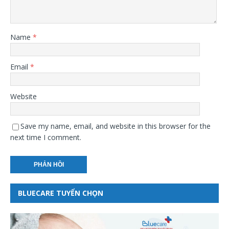
Name
*
Email
*
Website
Save my name, email, and website in this browser for the
next time I comment.
BLUECARE TUYỂN CHỌN