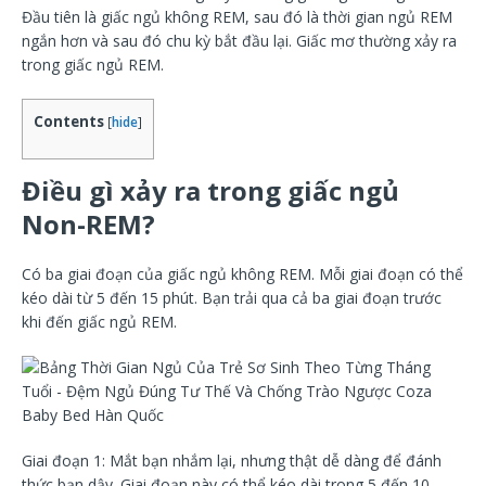
Đầu tiên là giấc ngủ không REM, sau đó là thời gian ngủ REM
ngắn hơn và sau đó chu kỳ bắt đầu lại. Giấc mơ thường xảy ra
trong giấc ngủ REM.
Contents
[
hide
]
Điều gì xảy ra trong giấc ngủ
Non-REM?
Có ba giai đoạn của giấc ngủ không REM. Mỗi giai đoạn có thể
kéo dài từ 5 đến 15 phút. Bạn trải qua cả ba giai đoạn trước
khi đến giấc ngủ REM.
Giai đoạn 1: Mắt bạn nhắm lại, nhưng thật dễ dàng để đánh
thức bạn dậy. Giai đoạn này có thể kéo dài trong 5 đến 10