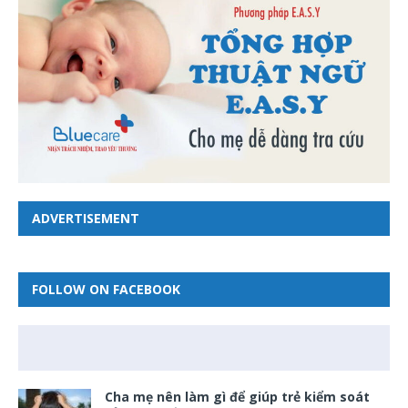
ADVERTISEMENT
FOLLOW ON FACEBOOK
Cha mẹ nên làm gì để giúp trẻ kiểm soát