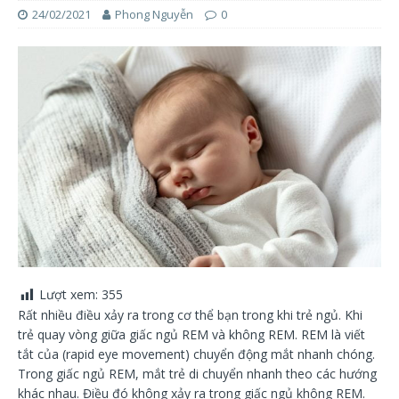
24/02/2021
Phong Nguyễn
0
Lượt xem:
355
Rất nhiều điều xảy ra trong cơ thể bạn trong khi trẻ ngủ. Khi
trẻ quay vòng giữa giấc ngủ REM và không REM. REM là viết
tắt của (rapid eye movement) chuyển động mắt nhanh chóng.
Trong giấc ngủ REM, mắt trẻ di chuyển nhanh theo các hướng
khác nhau. Điều đó không xảy ra trong giấc ngủ không REM.