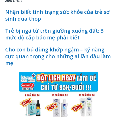
Xem thêm:
Nhận biết tình trạng sức khỏe của trẻ sơ
sinh qua thóp
Trẻ bị ngã từ trên giường xuống đất: 3
mức độ cấp báo mẹ phải biết
Cho con bú đùng khớp ngậm – kỹ năng
cực quan trọng cho những ai lần đầu làm
mẹ