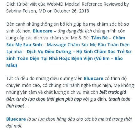
Dịch từ bài viết của WebMD Medical Reference Reviewed by
Sabrina Felson, MD on October 26, 2018
Bên cạnh những thông tin bổ ích giúp ba mẹ chăm sóc bé sơ
sinh tốt hơn,
Bluecare
–
ứng dụng đặt lịch
chúng mình còn
cung cấp các dịch vụ chăm sóc Mẹ & Bé:
Tắm Bé
–
Chăm
Sóc Mẹ Sau Sinh
–
Massage Chăm Sóc Mẹ Bầu Toàn Diện
tại nhà
–
Dịch Vụ Điều Dưỡng – Hộ Sinh Chăm Sóc Trẻ Sơ
Sinh Toàn Diện Tại Nhà Hoặc Bệnh Viện (Vú Em – Bảo
Mẫu)
Tất cả đều do những điều dưỡng viên
Bluecare
có trình độ
chuyên môn cao, có chứng chỉ hành nghề thực hiện, Mẹ không
những yên tâm về chất lượng dịch vụ mà còn
biết trước giá
tiền
,
tự do lựa chọn thời gian phù hợp
với gia đình,
thanh toán
linh hoạt
…
Bluecare
là sự lựa chọn hàng đầu cho các bà mẹ trẻ trong thời
đại mới.