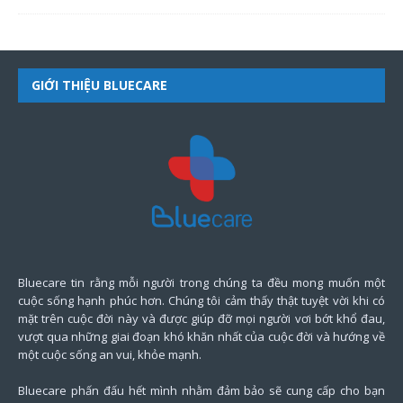
GIỚI THIỆU BLUECARE
Bluecare tin rằng mỗi người trong chúng ta đều mong muốn một
cuộc sống hạnh phúc hơn. Chúng tôi cảm thấy thật tuyệt vời khi có
mặt trên cuộc đời này và được giúp đỡ mọi người vơi bớt khổ đau,
vượt qua những giai đoạn khó khăn nhất của cuộc đời và hướng về
một cuộc sống an vui, khỏe mạnh.
Bluecare phấn đấu hết mình nhằm đảm bảo sẽ cung cấp cho bạn