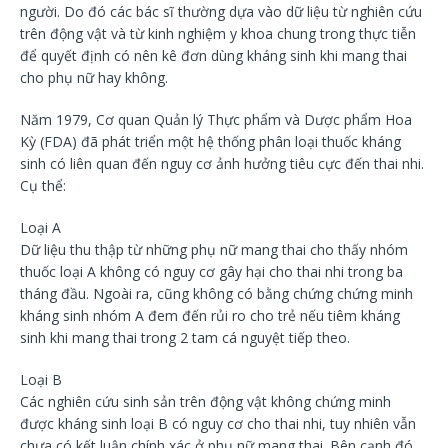
người. Do đó các bác sĩ thường dựa vào dữ liệu từ nghiên cứu
trên động vật và từ kinh nghiệm y khoa chung trong thực tiễn
để quyết định có nên kê đơn dùng kháng sinh khi mang thai
cho phụ nữ hay không.
Năm 1979, Cơ quan Quản lý Thực phẩm và Dược phẩm Hoa
Kỳ (FDA) đã phát triển một hệ thống phân loại thuốc kháng
sinh có liên quan đến nguy cơ ảnh hưởng tiêu cực đến thai nhi.
Cụ thể:
Loại A
Dữ liệu thu thập từ những phụ nữ mang thai cho thấy nhóm
thuốc loại A không có nguy cơ gây hại cho thai nhi trong ba
tháng đầu. Ngoài ra, cũng không có bằng chứng chứng minh
kháng sinh nhóm A đem đến rủi ro cho trẻ nếu tiêm kháng
sinh khi mang thai trong 2 tam cá nguyệt tiếp theo.
Loại B
Các nghiên cứu sinh sản trên động vật không chứng minh
được kháng sinh loại B có nguy cơ cho thai nhi, tuy nhiên vẫn
chưa có kết luận chính xác ở phụ nữ mang thai. Bên cạnh đó,