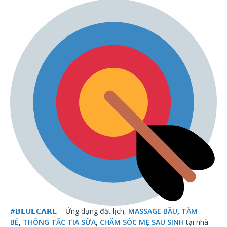
#
𝗕𝗟𝗨𝗘𝗖𝗔𝗥𝗘
– Ứng dụng đặt lịch,
MASSAGE BẦU
,
TẮM
BÉ
,
THÔNG TẮC TIA SỮA
,
CHĂM SÓC MẸ SAU SINH
tại nhà