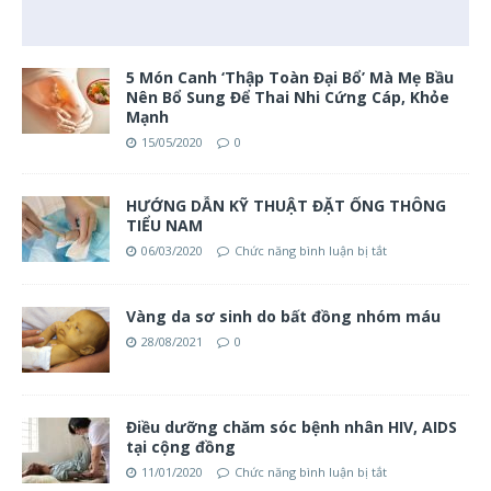
5 Món Canh ‘Thập Toàn Đại Bổ’ Mà Mẹ Bầu
Nên Bổ Sung Để Thai Nhi Cứng Cáp, Khỏe
Mạnh
15/05/2020
0
HƯỚNG DẪN KỸ THUẬT ĐẶT ỐNG THÔNG
TIỂU NAM
06/03/2020
Chức năng bình luận bị tắt
Vàng da sơ sinh do bất đồng nhóm máu
28/08/2021
0
Điều dưỡng chăm sóc bệnh nhân HIV, AIDS
tại cộng đồng
11/01/2020
Chức năng bình luận bị tắt