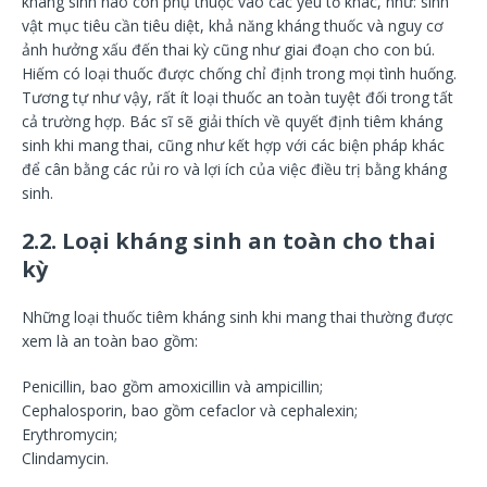
kháng sinh nào còn phụ thuộc vào các yếu tố khác, như: sinh
vật mục tiêu cần tiêu diệt, khả năng kháng thuốc và nguy cơ
ảnh hưởng xấu đến thai kỳ cũng như giai đoạn cho con bú.
Hiếm có loại thuốc được chống chỉ định trong mọi tình huống.
Tương tự như vậy, rất ít loại thuốc an toàn tuyệt đối trong tất
cả trường hợp. Bác sĩ sẽ giải thích về quyết định tiêm kháng
sinh khi mang thai, cũng như kết hợp với các biện pháp khác
để cân bằng các rủi ro và lợi ích của việc điều trị bằng kháng
sinh.
2.2. Loại kháng sinh an toàn cho thai
kỳ
Những loại thuốc tiêm kháng sinh khi mang thai thường được
xem là an toàn bao gồm:
Penicillin, bao gồm amoxicillin và ampicillin;
Cephalosporin, bao gồm cefaclor và cephalexin;
Erythromycin;
Clindamycin.