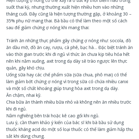
Hiện tượng ợ nóng có thể xảy ra ở bất kỳ thời điểm nào trong
suốt thai kỳ, nhưng thường xuất hiện nhiều hơn vào những
tháng cuối. Đây cũng là hiện tượng thường gặp, ở khoảng 30 –
35% phụ nữ mang thai. Bà bầu có thể làm theo một số cách
sau để giảm chứng ợ nóng khi mang thai:
Tránh ăn những thực phẩm gây chứng ợ nóng như: socola, đồ
ăn dầu mỡ, đồ ăn cay, rượu, cà phê, bạc hà… Đặc biệt tránh ăn
vào thời gian trước khi đi ngủ vì thức ăn chưa kịp tiêu hóa hết
nên khi nằm xuống, axit trong dạ dày sẽ trào ngược lên thực
quản, gây khó chịu.
Uống sữa hay các chế phẩm sữa (sữa chua, phô mai) có thể
làm giảm bớt chứng ợ nóng vì trong sữa có chứa nhiều canxi
và một số chất khoáng giúp trung hòa axit trong dạ dày.
Ăn chậm, nhai kỹ.
Chia bữa ăn thành nhiều bữa nhỏ và không nên ăn nhiều trước
khi đi ngủ.
Nằm nghiêng bên trái hoặc kê cao gối khi ngủ.
Lưu ý, cần tham khảo ý kiến của bác sĩ khi bà bầu sử dụng
thuốc kháng acid do một số loại thuốc có thể làm giảm hấp thu
sắt khi dùng chung.