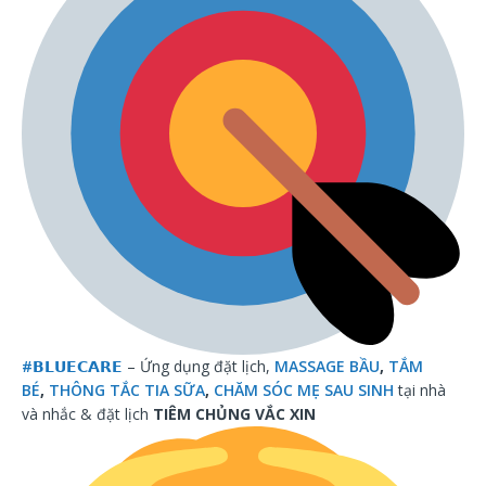
#
𝗕𝗟𝗨𝗘𝗖𝗔𝗥𝗘
– Ứng dụng đặt lịch,
MASSAGE BẦU
,
TẮM
BÉ
,
THÔNG TẮC TIA SỮA
,
CHĂM SÓC MẸ SAU SINH
tại nhà
và nhắc & đặt lịch
TIÊM CHỦNG VẮC XIN