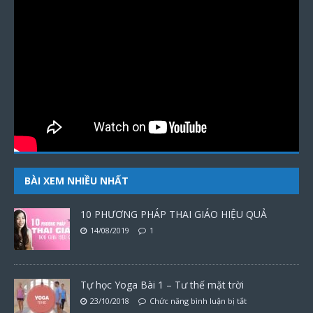
BÀI XEM NHIỀU NHẤT
10 PHƯƠNG PHÁP THAI GIÁO HIỆU QUẢ
14/08/2019
1
Tự học Yoga Bài 1 – Tư thế mặt trời
23/10/2018
Chức năng bình luận bị tắt