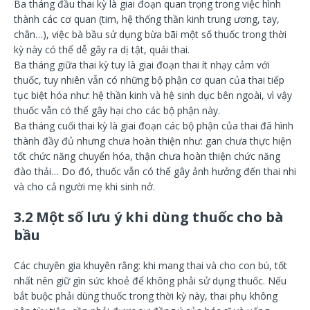
Ba tháng đầu thai kỳ là giai đoạn quan trọng trong việc hình
thành các cơ quan (tim, hệ thống thần kinh trung ương, tay,
chân…), việc bà bầu sử dụng bừa bãi một số thuốc trong thời
kỳ này có thể dễ gây ra dị tật, quái thai.
Ba tháng giữa thai kỳ tuy là giai đoạn thai ít nhạy cảm với
thuốc, tuy nhiên vẫn có những bộ phận cơ quan của thai tiếp
tục biệt hóa như: hệ thần kinh và hệ sinh dục bên ngoài, vì vậy
thuốc vẫn có thể gây hại cho các bộ phận này.
Ba tháng cuối thai kỳ là giai đoạn các bộ phận của thai đã hình
thành đầy đủ nhưng chưa hoàn thiện như: gan chưa thực hiện
tốt chức năng chuyển hóa, thận chưa hoàn thiện chức năng
đào thải… Do đó, thuốc vẫn có thể gây ảnh hưởng đến thai nhi
và cho cả người mẹ khi sinh nở.
3.2 Một số lưu ý khi dùng thuốc cho bà
bầu
Các chuyên gia khuyên rằng: khi mang thai và cho con bú, tốt
nhất nên giữ gìn sức khoẻ để không phải sử dụng thuốc. Nếu
bắt buộc phải dùng thuốc trong thời kỳ này, thai phụ không