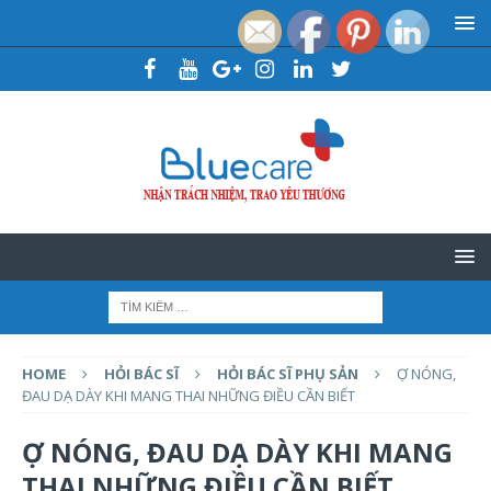
HOME
HỎI BÁC SĨ
HỎI BÁC SĨ PHỤ SẢN
Ợ NÓNG,
ĐAU DẠ DÀY KHI MANG THAI NHỮNG ĐIỀU CẦN BIẾT
Ợ NÓNG, ĐAU DẠ DÀY KHI MANG
THAI NHỮNG ĐIỀU CẦN BIẾT