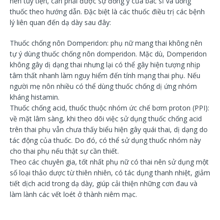
nên tùy tiện, cần phải được sự đồng ý của bác sĩ và uống
thuốc theo hướng dẫn. Đặc biệt là các thuốc điều trị các bệnh
lý liên quan đến dạ dày sau đây:
Thuốc chống nôn Domperidon: phụ nữ mang thai không nên
tự ý dùng thuốc chống nôn domperidon. Mặc dù, Domperidon
không gây dị dạng thai nhưng lại có thể gây hiện tượng nhịp
tâm thất nhanh làm nguy hiểm đến tính mạng thai phụ. Nếu
người mẹ nôn nhiều có thể dùng thuốc chống dị ứng nhóm
kháng histamin.
Thuốc chống acid, thuốc thuộc nhóm ức chế bơm proton (PPI):
về mặt lâm sàng, khi theo dõi việc sử dụng thuốc chống acid
trên thai phụ vẫn chưa thấy biểu hiện gây quái thai, dị dạng do
tác động của thuốc. Do đó, có thể sử dụng thuốc nhóm này
cho thai phụ nếu thật sự cần thiết.
Theo các chuyên gia, tốt nhất phụ nữ có thai nên sử dụng một
số loại thảo dược từ thiên nhiên, có tác dụng thanh nhiệt, giảm
tiết dịch acid trong dạ dày, giúp cải thiện những cơn đau và
làm lành các vết loét ở thành niêm mạc.