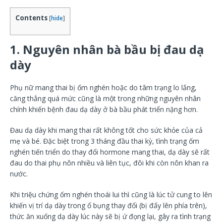
Contents
[
hide
]
1. Nguyên nhân bà bầu bị đau dạ
dày
Phụ nữ mang thai bị ốm nghén hoặc do tâm trạng lo lắng,
căng thẳng quá mức cũng là một trong những nguyên nhân
chính khiến bệnh đau dạ dày ở bà bầu phát triển nặng hơn.
Đau dạ dày khi mang thai rất không tốt cho sức khỏe của cả
mẹ và bé. Đặc biệt trong 3 tháng đầu thai kỳ, tình trạng ốm
nghén tiến triển do thay đổi hormone mang thai, dạ dày sẽ rất
đau do thai phụ nôn nhiều và liên tục, đôi khi còn nôn khan ra
nước.
Khi triệu chứng ốm nghén thoái lui thì cũng là lúc tử cung to lên
khiến vị trí dạ dày trong ổ bụng thay đổi (bị đẩy lên phía trên),
thức ăn xuống dạ dày lúc này sẽ bị ứ đọng lại, gây ra tình trạng