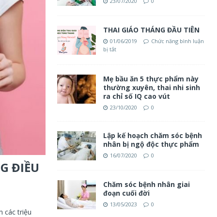
23/07/2020
0
THAI GIÁO THÁNG ĐẦU TIÊN
01/06/2019
Chức năng bình luận
bị tắt
Mẹ bầu ăn 5 thực phẩm này
thường xuyên, thai nhi sinh
ra chỉ số IQ cao vút
23/10/2020
0
Lập kế hoạch chăm sóc bệnh
nhân bị ngộ độc thực phẩm
16/07/2020
0
G ĐIỀU
Chăm sóc bệnh nhân giai
đoạn cuối đời
13/05/2023
0
n các triệu