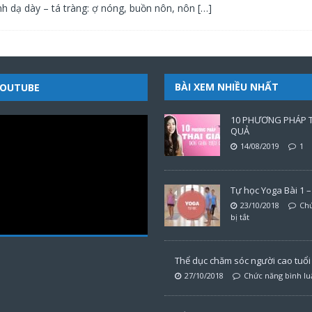
h dạ dày – tá tràng: ợ nóng, buồn nôn, nôn
[…]
BÀI XEM NHIỀU NHẤT
YOUTUBE
10 PHƯƠNG PHÁP T
QUẢ
14/08/2019
1
Tự học Yoga Bài 1 – 
23/10/2018
Chứ
bị tắt
Thể dục chăm sóc người cao tuổi t
27/10/2018
Chức năng bình luậ