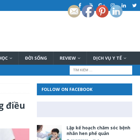
 HỌC
ĐỜI SỐNG
REVIEW
DỊCH VỤ Y TẾ
FOLLOW ON FACEBOOK
g điều
Lập kế hoạch chăm sóc bệnh
nhân hen phế quản