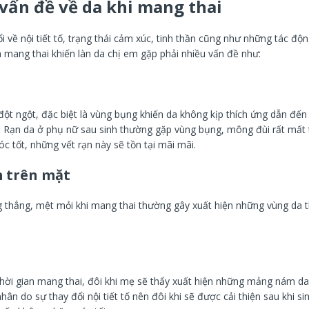
ấn đề về da khi mang thai
 về nội tiết tố, trạng thái cảm xúc, tinh thần cũng như những tác độn
n mang thai khiến làn da chị em gặp phải nhiều vấn đề như:
đột ngột, đặc biệt là vùng bụng khiến da không kịp thích ứng dẫn đến
a. Rạn da ở phụ nữ sau sinh thường gặp vùng bụng, mông đùi rất mấ
 tốt, những vết rạn này sẽ tồn tại mãi mãi.
 trên mặt
g thẳng, mệt mỏi khi mang thai thường gây xuất hiện những vùng da
hời gian mang thai, đôi khi mẹ sẽ thấy xuất hiện những mảng nám da
ân do sự thay đổi nội tiết tố nên đôi khi sẽ được cải thiện sau khi sin