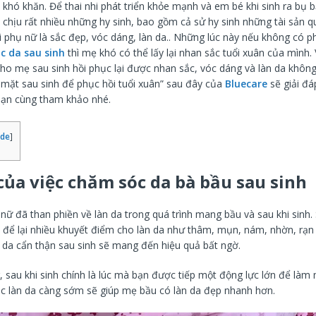
 khó khăn. Để thai nhi phát triển khỏe mạnh và em bé khi sinh ra bụ
chịu rất nhiều những hy sinh, bao gồm cả sử hy sinh những tài sản q
 phụ nữ là sắc đẹp, vóc dáng, làn da.. Những lúc này nếu không có 
c da sau sinh
thì mẹ khó có thể lấy lại nhan sắc tuổi xuân của mình. V
cho mẹ sau sinh hồi phục lại được nhan sắc, vóc dáng và làn da không
mặt sau sinh để phục hồi tuổi xuân” sau đây của
Bluecare
sẽ giải đá
bạn cùng tham khảo nhé.
ide
]
 của việc chăm sóc da bà bầu sau sinh
nữ đã than phiền về làn da trong quá trình mang bầu và sau khi sinh.
ã để lại nhiều khuyết điểm cho làn da như thâm, mụn, nám, nhờn, rạn
 da cẩn thận sau sinh sẽ mang đến hiệu quả bất ngờ.
sau khi sinh chính là lúc mà bạn được tiếp một động lực lớn để làm 
c làn da càng sớm sẽ giúp mẹ bầu có làn da đẹp nhanh hơn.