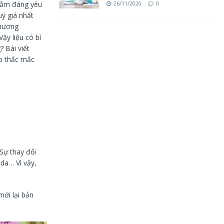
26/11/2020
0
 bẫm đáng yêu
uý giá nhất
phương
ậy liệu có bí
? Bài viết
p thắc mắc
 Sự thay đổi
 da… Vì vậy,
mới lại bản