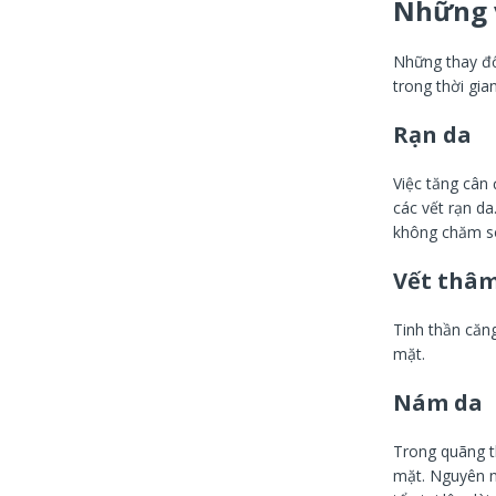
Những v
Những thay đổi
trong thời gia
Rạn da
Việc tăng cân 
các vết rạn d
không chăm sóc
Vết thâm
Tinh thần căn
mặt.
Nám da
Trong quãng t
mặt. Nguyên nh