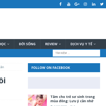
 HỌC
ĐỜI SỐNG
REVIEW
DỊCH VỤ Y TẾ
uân
FOLLOW ON FACEBOOK
ồi
Tắm cho trẻ sơ sinh trong
mùa đông: Lưu ý cần nhớ