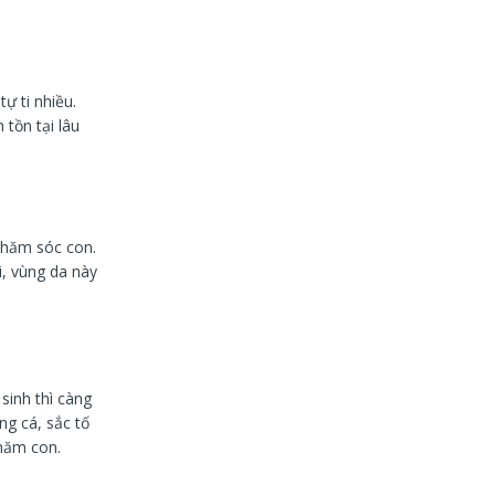
ự ti nhiều.
tồn tại lâu
 chăm sóc con.
i, vùng da này
sinh thì càng
g cá, sắc tố
chăm con.