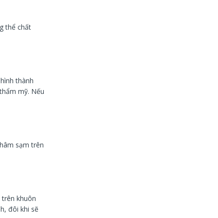
g thể chất
 hình thành
t thẩm mỹ. Nếu
 thâm sạm trên
 trên khuôn
h, đôi khi sẽ