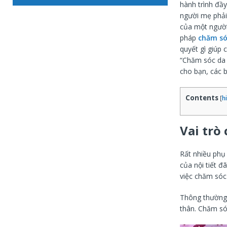
hành trình đầy
người mẹ phải 
của một người
pháp
chăm só
quyết gì giúp 
“Chăm sóc da 
cho bạn, các 
Contents
[
h
Vai trò
Rất nhiều phụ 
của nội tiết đ
việc chăm sóc
Thông thường, 
thân. Chăm só