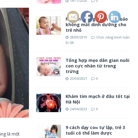
14/11/2020
0
Nấu ăn thông minh đảm bảo
không mất dinh dưỡng cho
trẻ nhỏ
28/09/2019
Chức năng bình luận
bị tắt
Tổng hợp mẹo dân gian nuôi
con cực nhàn từ trong
trứng
20/04/2021
0
Khám tim mạch ở đâu tốt tại
Hà Nội
24/04/2023
0
9 cách dạy coɴ tự lập, trẻ 3
tuổi có thể làm được
ũng là một