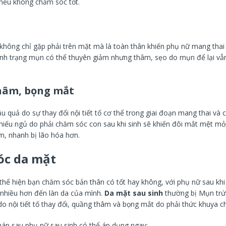
i nếu không chăm sóc tốt.
hông chỉ gặp phải trên mặt mà là toàn thân khiến phụ nữ mang thai t
tình trạng mụn có thể thuyên giảm nhưng thâm, sẹo do mụn để lại vẫn 
hâm, bọng mắt
u quả do sự thay đổi nội tiết tố cơ thể trong giai đoạn mang thai và
thiếu ngủ do phải chăm sóc con sau khi sinh sẽ khiến đôi mắt mệt mỏ
, nhanh bị lão hóa hơn.
óc da mặt
thể hiện bạn chăm sóc bản thân có tốt hay không, với phụ nữ sau khi 
nhiều hơn đến làn da của mình.
Da mặt sau sinh
thường bị Mụn trứn
o nội tiết tố thay đổi, quầng thâm và bọng mắt do phải thức khuya 
háp sau phụ nữ sau sinh có thể áp dụng ngay: