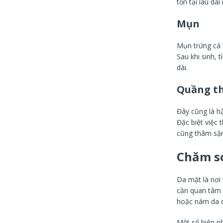
tổn tại lâu dà
Mụn
Mụn trứng cá k
Sau khi sinh, 
dài.
Quầng t
Đây cũng là hậ
Đặc biệt việc 
cũng thâm sậm
Chăm s
Da mặt là nơi 
cần quan tâm 
hoặc nám da d
Một số biện p