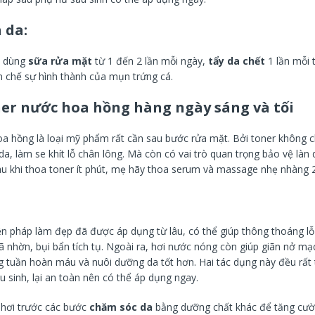
 da:
n dùng
sữa rửa mặt
từ 1 đến 2 lần mỗi ngày,
tẩy da chết
1 lần mỗi 
n chế sự hình thành của mụn trứng cá.
er nước hoa hồng hàng ngày sáng và tối
a hồng là loại mỹ phẩm rất cần sau bước rửa mặt. Bởi toner không c
a, làm se khít lỗ chân lông. Mà còn có vai trò quan trọng bảo vệ làn 
u khi thoa toner ít phút, mẹ hãy thoa serum và massage nhẹ nhàng 2
ện pháp làm đẹp đã được áp dụng từ lâu, có thể giúp thông thoáng lỗ
ã nhờn, bụi bẩn tích tụ. Ngoài ra, hơi nước nóng còn giúp giãn nở m
g tuần hoàn máu và nuôi dưỡng da tốt hơn. Hai tác dụng này đều rất 
 sinh, lại an toàn nên có thể áp dụng ngay.
hơi trước các bước
chăm sóc da
bằng dưỡng chất khác để tăng cườ