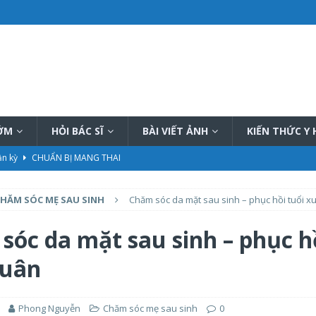
SỚM
HỎI BÁC SĨ
BÀI VIẾT ẢNH
KIẾN THỨC Y
ần kỳ
CHUẨN BỊ MANG THAI
 Hậu
CHĂM SÓC MẸ SAU SINH
HĂM SÓC MẸ SAU SINH
Chăm sóc da mặt sau sinh – phục hồi tuổi x
hiệu quả
PHƯƠNG PHÁP THÔNG TẮC TIA SỮA
ữa tại nhà tốt nhất hiện nay
PHƯƠNG PHÁP THÔNG TẮC TIA SỮA
sóc da mặt sau sinh – phục h
ết, đầy đủ
KIẾN THỨC CHUNG CHĂM SÓC TRẺ SƠ SINH
xuân
Phong Nguyễn
Chăm sóc mẹ sau sinh
0