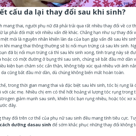
ết cấu da lại thay đổi sau khi sinh?
h mang thai, người phụ nữ đã phải trải qua rất nhiều thay đổi về cơ 
nữ lại phải đối mặt với nhiều vấn đề khác. Chẳng hạn như sự thay đổi
 mệt mỏi là nguyên nhân khiến làn da của bạn gặp vấn đề sau khi sin
n khi mang thai thông thường sẽ bị nổi mụn trứng cá sau khi sinh. Ng
bạn đã bị nổi mụn trứng cá thì sau khi sinh xong, tình trạng này sẽ đượ
 hoặc có một đường ở bụng thì sau sinh, chúng sẽ bắt đầu mờ dần 
iều kiện bạn chăm sóc cẩn thận, không tiếp xúc quá nhiều với ánh nắn
 da cũng bắt đầu mờ dần, dù chúng không biến mất hoàn toàn.
ế, trong thời gian mang thai và đặc biệt sau khi sinh, tóc bị rụng là
i với các mẹ. Nhiều chị em có thể hốt hoảng vì lượng tóc rụng trong t
strogen giảm mạnh sau sinh, khiến tóc bạn rụng nhiều, hoặc tóc xơ x
rước đây.
 thay đổi trên cơ thể của phụ nữ sau sinh đều mang tính tiêu cực. Tu
cách dưỡng da
sau sinh
để sớm khắc phục những thay đổi không tố