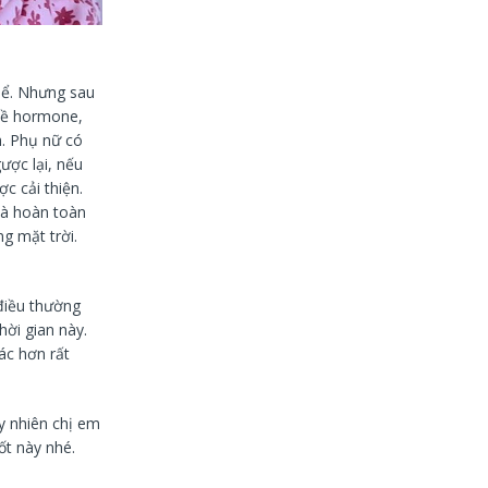
thể. Nhưng sau
 về hormone,
h. Phụ nữ có
ược lại, nếu
c cải thiện.
và hoàn toàn
g mặt trời.
 điều thường
hời gian này.
ác hơn rất
y nhiên chị em
t này nhé.