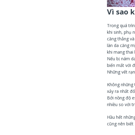
Vì sao k
Trong quá trìn
khi sinh, phụ 
căng thẳng và
làn da căng mị
khi mang thai 
Nếu bị nám da
biến mất với đ
Những vết rạn
Không những th
xảy ra nhất đố
Bởi nồng độ e
nhiều so với t
Hầu hết những
cũng nên biết