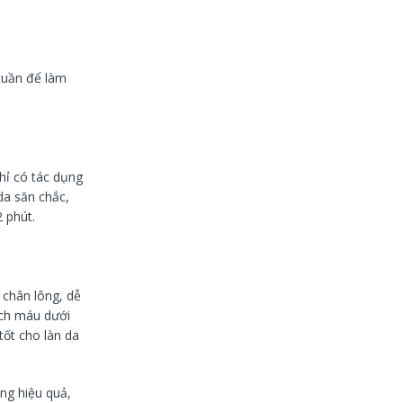
tuần để làm
hỉ có tác dụng
da săn chắc,
 phút.
 chân lông, dễ
ạch máu dưới
tốt cho làn da
ng hiệu quả,