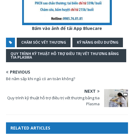
Bấm vào ảnh để tải App Bluecare
CHĂM SÓC VẾT THƯƠNG
KỸ NĂNG ĐIỀU DƯỠNG
QUY TRÌNH KỸ THUẬT HỖ TRỢ ĐIỀU TRỊ VẾT THƯƠNG BẰNG
TIA PLASMA
PREVIOUS
Bé nằm sấp khi ngủ có an toàn không?
NEXT
Quy trình kỹ thuật hỗ trợ điều trị vết thương bằng tia
Plasma
RELATED ARTICLES