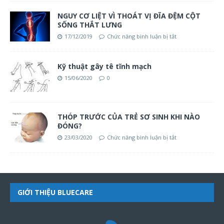
NGUY CƠ LIỆT VÌ THOÁT VỊ ĐĨA ĐỆM CỘT
SỐNG THẮT LƯNG
17/12/2019
Chức năng bình luận bị tắt
Kỹ thuật gây tê tĩnh mạch
15/06/2020
0
THÓP TRƯỚC CỦA TRẺ SƠ SINH KHI NÀO
ĐÓNG?
23/03/2020
Chức năng bình luận bị tắt
GIỚI THIỆU BLUECARE