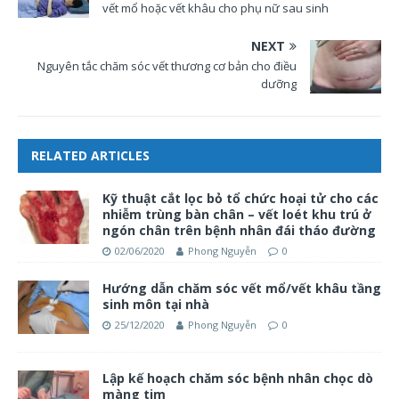
vết mổ hoặc vết khâu cho phụ nữ sau sinh
NEXT
Nguyên tắc chăm sóc vết thương cơ bản cho điều
dưỡng
RELATED ARTICLES
Kỹ thuật cắt lọc bỏ tổ chức hoại tử cho các
nhiễm trùng bàn chân – vết loét khu trú ở
ngón chân trên bệnh nhân đái tháo đường
02/06/2020
Phong Nguyễn
0
Hướng dẫn chăm sóc vết mổ/vết khâu tầng
sinh môn tại nhà
25/12/2020
Phong Nguyễn
0
Lập kế hoạch chăm sóc bệnh nhân chọc dò
màng tim