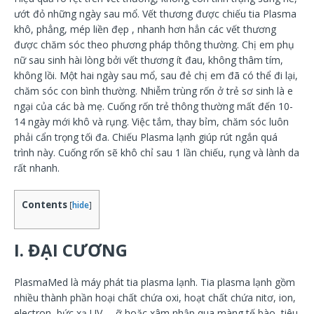
ướt đỏ những ngày sau mổ. Vết thương được chiếu tia Plasma
khô, phẳng, mép liền đẹp , nhanh hơn hẳn các vết thương
được chăm sóc theo phương pháp thông thường. Chị em phụ
nữ sau sinh hài lòng bởi vết thương ít đau, không thâm tím,
không lồi. Một hai ngày sau mổ, sau đẻ chị em đã có thể đi lại,
chăm sóc con bình thường. Nhiễm trùng rốn ở trẻ sơ sinh là e
ngại của các bà mẹ. Cuống rốn trẻ thông thường mất đến 10-
14 ngày mới khô và rụng. Việc tắm, thay bỉm, chăm sóc luôn
phải cẩn trọng tối đa. Chiếu Plasma lạnh giúp rút ngắn quá
trình này. Cuống rốn sẽ khô chỉ sau 1 lần chiếu, rụng và lành da
rất nhanh.
Contents
[
hide
]
I. ĐẠI CƯƠNG
PlasmaMed là máy phát tia plasma lạnh. Tia plasma lạnh gồm
nhiều thành phần hoại chất chứa oxi, hoạt chất chứa nitơ, ion,
electron, bức xạ UV,… ỡ hoặc xâm nhập qua màng tế bào, tiêu