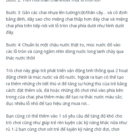
Bước 3: Gắn các chai nhựa lên tường/cột/thân cây… và cố định
bằng dính, dây sao cho miệng chai thấp hơn đáy chai và miệng
chai phía trên tiếp nối với lỗ tròn chai phía dưới như hình dưới
đây.
Bước 4: Chuẩn bị một chậu nước thật to, múc nước đổ vào
các lỗ tròn và cùng ngắm nhìn dòng nước long lanh chảy qua
thác nước thôi!
Trò chơi này giúp trẻ phát triển vận động tinh thông qua 2 hoạt
động chính là múc nước và đổ nước. Ngoài ra bạn có thể tạo
ra thêm những chi tiết thú ví để tăng sự hứng thú của trẻ bằng
cách: đặt thêm sỏi, đá hoặc những đồ chơi nhỏ vào phía bên
trong của chai; pha thêm màu để tạo ra thác nước màu sắc;
đục nhiều lỗ nhỏ để tạo hiệu ứng mưa rơi…
Bạn cũng có thể thêm vào 1 số yêu cầu để tăng độ khó cho
trò chơi cũng như giúp trẻ rèn luyện các kỹ năng khác nữa như:
rủ 1-2 bạn cùng chơi với trẻ để luyện kỹ năng chờ đợi, chơi