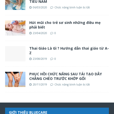
TIỂU NAM
06/03/2020
Chức năng bình luận bị tắt
Hút mũi cho trẻ sơ sinh những điều mẹ
phải biết
23/04/2020
0
Thai Giáo Là Gì ? Hướng dẫn thai giáo từ A-
Z
23/08/2019
0
PHỤC HỒI CHỨC NĂNG SAU TÁI TẠO DÂY
CHẰNG CHÉO TRƯỚC KHỚP GỐI
20/11/2019
Chức năng bình luận bị tắt
GIỚI THIỆU BLUECARE