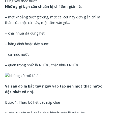
Cùng xây thác nước
Những gì bạn cần chuẩn bị chỉ đơn giản là:
– một khoảng tường trống, một cái cột hay đơn giản chỉ là
thân của một cái cây, một tấm ván gỗ…
– chai nhựa đã dùng hết
– băng dính hoặc dây buộc
– ca múc nước
– quan trọng nhất là NƯỚC, thật nhiều NƯỚC.
Và sau đó là bắt tay ngày vào tạo nên một thác nước
độc nhất vô nhị.
Bước 1: Tháo bỏ hết các nắp chai
Bước 2: Trên mỗi thân chai khoét một lỗ tròn lớn