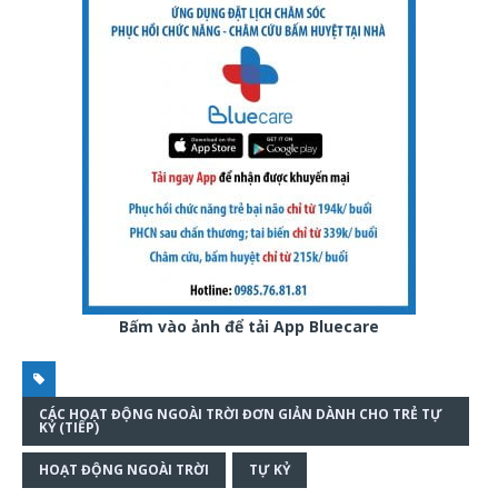
Bấm vào ảnh để tải App Bluecare
CÁC HOẠT ĐỘNG NGOÀI TRỜI ĐƠN GIẢN DÀNH CHO TRẺ TỰ
KỶ (TIẾP)
HOẠT ĐỘNG NGOÀI TRỜI
TỰ KỶ