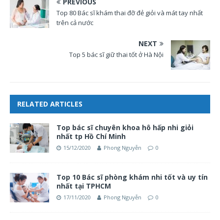
PREVIOUS
Top 80 Bác sĩ khám thai đỡ đẻ giỏi và mát tay nhất
trên cả nước
NEXT
Top 5 bác sĩ giữ thai tốt ở Hà Nội
RELATED ARTICLES
Top bác sĩ chuyên khoa hô hấp nhi giỏi
nhất tp Hồ Chí Minh
15/12/2020
Phong Nguyễn
0
Top 10 Bác sĩ phòng khám nhi tốt và uy tín
nhất tại TPHCM
17/11/2020
Phong Nguyễn
0