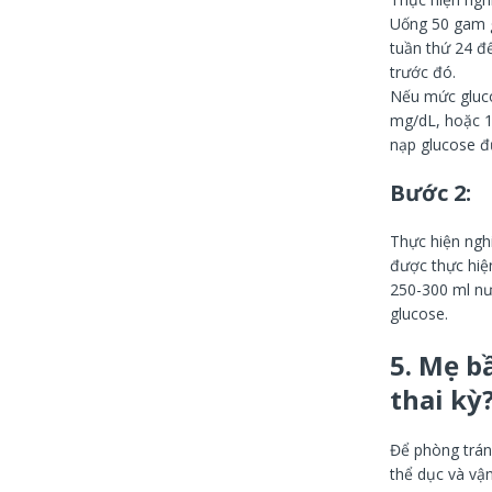
Uống 50 gam g
tuần thứ 24 đ
trước đó.
Nếu mức gluco
mg/dL, hoặc 1
nạp glucose đ
Bước 2:
Thực hiện ngh
được thực hiệ
250-300 ml nướ
glucose.
5. Mẹ b
thai kỳ
Để phòng tránh
thể dục và vậ