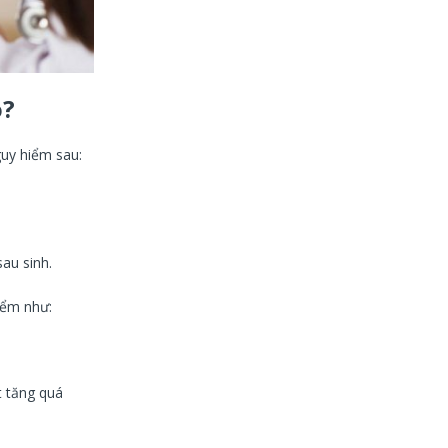
o?
guy hiểm sau:
au sinh.
iểm như:
t tăng quá