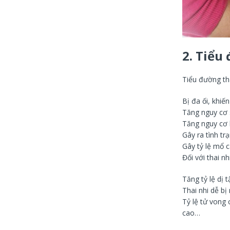
2. Tiểu
Tiểu đường th
Bị đa ối, khiế
Tăng nguy cơ s
Tăng nguy cơ h
Gây ra tình tr
Gây tỷ lệ mổ 
Đối với thai n
Tăng tỷ lệ dị tậ
Thai nhi dễ bị 
Tỷ lệ tử vong 
cao…