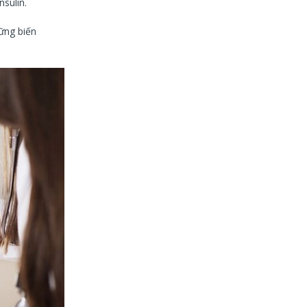
sulin.
hững biến