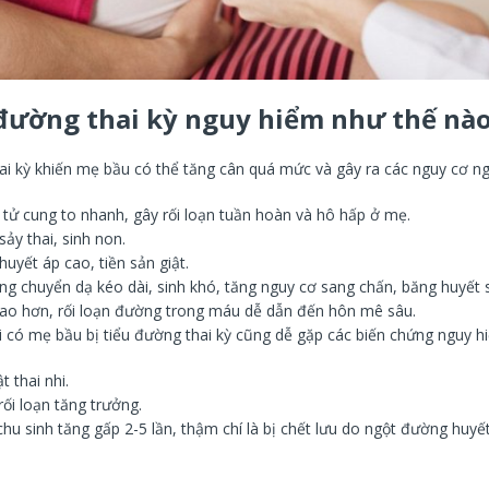
 đường thai kỳ nguy hiểm như thế nà
ai kỳ khiến mẹ bầu có thể tăng cân quá mức và gây ra các nguy cơ n
n tử cung to nhanh, gây rối loạn tuần hoàn và hô hấp ở mẹ.
ảy thai, sinh non.
uyết áp cao, tiền sản giật.
ạng chuyển dạ kéo dài, sinh khó, tăng nguy cơ sang chấn, băng huyết s
cao hơn, rối loạn đường trong máu dễ dẫn đến hôn mê sâu.
hi có mẹ bầu bị tiểu đường thai kỳ cũng dễ gặp các biến chứng nguy h
t thai nhi.
rối loạn tăng trưởng.
chu sinh tăng gấp 2-5 lần, thậm chí là bị chết lưu do ngột đường huyế