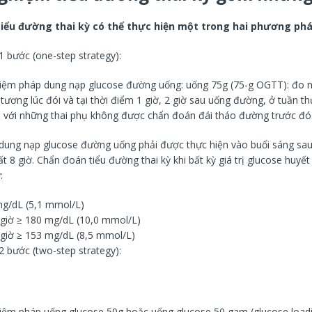
iểu đường thai kỳ có thể thực hiện một trong hai phương phá
 bước (one-step strategy):
iệm pháp dung nạp glucose đường uống: uống 75g (75-g OGTT): đo 
tương lúc đói và tại thời điểm 1 giờ, 2 giờ sau uống đường, ở tuần t
ối với những thai phụ không được chẩn đoán đái tháo đường trước đó
ung nạp glucose đường uống phải được thực hiện vào buổi sáng sau 
t 8 giờ. Chẩn đoán tiểu đường thai kỳ khi bất kỳ giá trị glucose huyế
:
mg/dL (5,1 mmol/L)
 giờ ≥ 180 mg/dL (10,0 mmol/L)
 giờ ≥ 153 mg/dL (8,5 mmol/L)
 bước (two-step strategy):
iệm pháp uống glucose 50g hoặc uống glucose 50 gam (glucose loadin