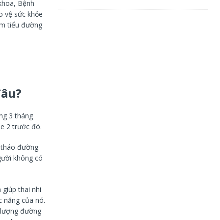
 khoa, Bệnh
ảo vệ sức khỏe
ệm tiểu đường
đâu?
ng 3 tháng
pe 2 trước đó.
i tháo đường
gười không có
giúp thai nhi
c năng của nó.
, lượng đường