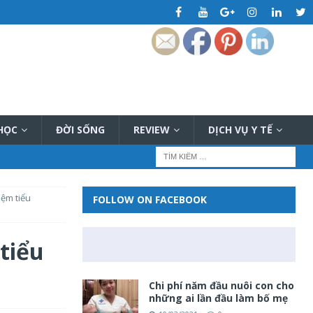
 HỌC
ĐỜI SỐNG
REVIEW
DỊCH VỤ Y TẾ
iệm tiểu
FOLLOW ON FACEBOOK
tiểu
Chi phí năm đầu nuôi con cho
những ai lần đầu làm bố mẹ