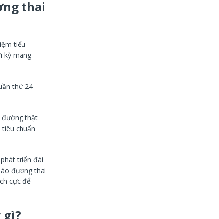
ờng thai
iệm tiểu
ời kỳ mang
uần thứ 24
o đường thật
 tiêu chuẩn
phát triển đái
tháo đường thai
ích cực để
 gì?