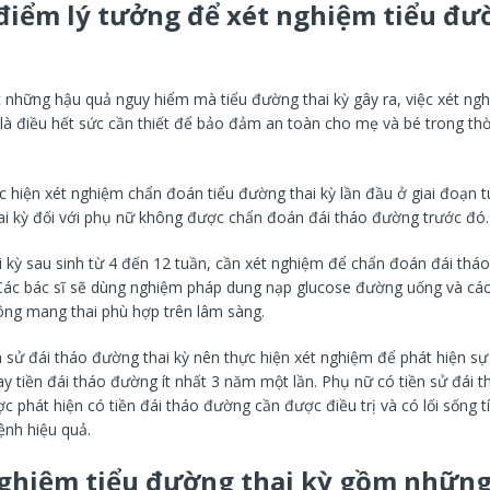
 điểm lý tưởng để xét nghiệm tiểu đư
 những hậu quả nguy hiểm mà tiểu đường thai kỳ gây ra, việc xét ngh
 là điều hết sức cần thiết để bảo đảm an toàn cho mẹ và bé trong th
c hiện xét nghiệm chẩn đoán tiểu đường thai kỳ lần đầu ở giai đoạn t
ai kỳ đối với phụ nữ không được chẩn đoán đái tháo đường trước đó.
i kỳ sau sinh từ 4 đến 12 tuần, cần xét nghiệm để chẩn đoán đái thá
Các bác sĩ sẽ dùng nghiệm pháp dung nạp glucose đường uống và các
ng mang thai phù hợp trên lâm sàng.
 sử đái tháo đường thai kỳ nên thực hiện xét nghiệm để phát hiện sự 
y tiền đái tháo đường ít nhất 3 năm một lần. Phụ nữ có tiền sử đái 
c phát hiện có tiền đái tháo đường cần được điều trị và có lối sống t
nh hiệu quả.
nghiệm tiểu đường thai kỳ gồm những