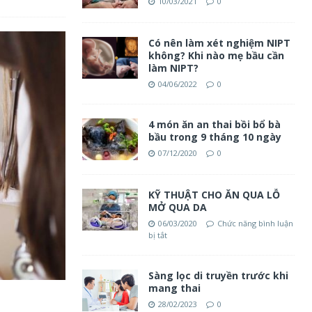
10/03/2021
0
Có nên làm xét nghiệm NIPT
không? Khi nào mẹ bầu cần
làm NIPT?
04/06/2022
0
4 món ăn an thai bồi bổ bà
bầu trong 9 tháng 10 ngày
07/12/2020
0
KỸ THUẬT CHO ĂN QUA LỖ
MỞ QUA DA
06/03/2020
Chức năng bình luận
bị tắt
Sàng lọc di truyền trước khi
mang thai
28/02/2023
0