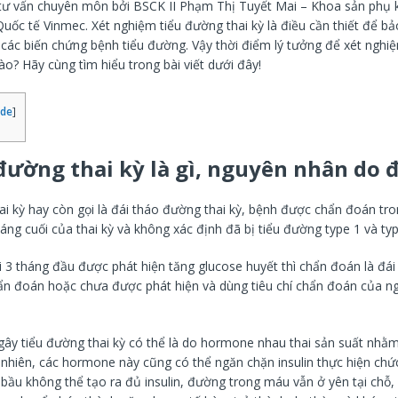
 tư vấn chuyên môn bởi BSCK II Phạm Thị Tuyết Mai – Khoa sản phụ
uốc tế Vinmec. Xét nghiệm tiểu đường thai kỳ là điều cần thiết để b
 các biến chứng bệnh tiểu đường. Vậy thời điểm lý tưởng để xét nghi
 nào? Hãy cùng tìm hiểu trong bài viết dưới đây!
ide
]
 đường thai kỳ là gì, nguyên nhân do 
ai kỳ hay còn gọi là đái tháo đường thai kỳ, bệnh được chẩn đoán tro
áng cuối của thai kỳ và không xác định đã bị tiểu đường type 1 và ty
i 3 tháng đầu được phát hiện tăng glucose huyết thì chẩn đoán là đá
n đoán hoặc chưa được phát hiện và dùng tiêu chí chẩn đoán của n
ây tiểu đường thai kỳ có thể là do hormone nhau thai sản suất nhằm 
y nhiên, các hormone này cũng có thể ngăn chặn insulin thực hiện chứ
 bầu không thể tạo ra đủ insulin, đường trong máu vẫn ở yên tại chỗ