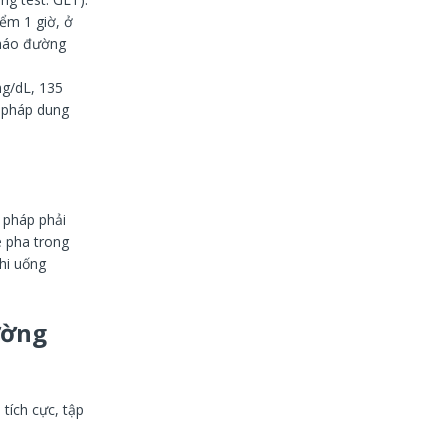
ểm 1 giờ, ở
tháo đường
mg/dL, 135
 pháp dung
 pháp phải
e pha trong
khi uống
ường
tích cực, tập