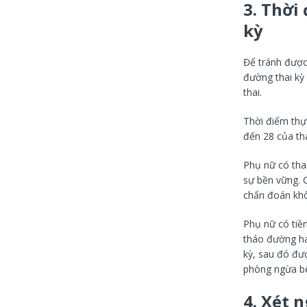
3. Thời
kỳ
Để tránh được
đường thai kỳ
thai.
Thời điểm thự
đến 28 của th
Phụ nữ có tha
sự bền vững. 
chẩn đoán khô
Phụ nữ có tiền
tháo đường ha
kỳ, sau đó đượ
phòng ngừa bệ
4. Xét 