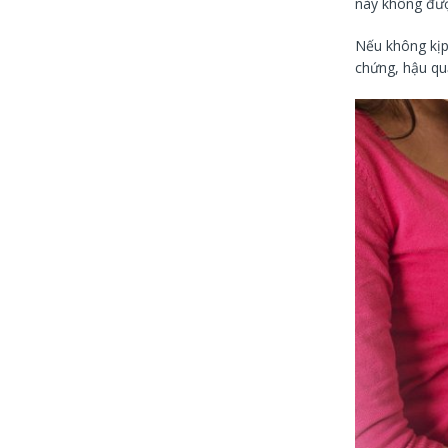
này không đượ
Nếu không kịp 
chứng, hậu qu