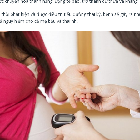
c chuyển hóa thành năng lượng tế bào, trở thành dư thừa và kháng in
thời phát hiện và được điều trị tiểu đường thai kỳ, bệnh sẽ gây ra n
ả nguy hiểm cho cả mẹ bầu và thai nhi.