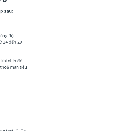
p sau:
nồng độ
hứ 24 đến 28
.
khi nhịn đói
t thoả mãn tiêu
g test: GLT):