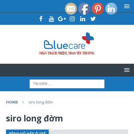
HOME
siro long đờm
siro long đờm
BỆNH HÔ HẤP Ở TRẺ