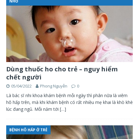
NHỎ
Dùng thuốc ho cho trẻ – nguy hiểm
chết người
05/04/2022
Phong Nguyễn
0
Là bác sĩ nhi khoa khám bệnh mỗi ngày thì phân nữa là viêm
hô hấp trên, mà khi khám bệnh có rất nhiều mẹ khai là khò khè
lúc đang ngủ. Mỗi năm tới
[…]
BỆNH HÔ HẤP Ở TRẺ