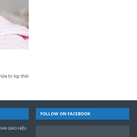
ữa trị kịp thời
FOLLOW ON FACEBOOK
HAI GIÁO HIỆU