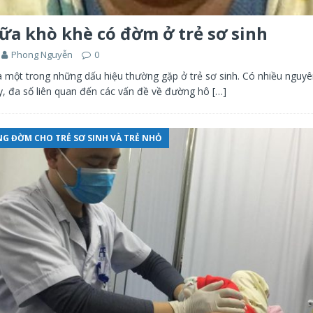
ữa khò khè có đờm ở trẻ sơ sinh
Phong Nguyễn
0
à một trong những dấu hiệu thường gặp ở trẻ sơ sinh. Có nhiều nguyê
y, đa số liên quan đến các vấn đề về đường hô
[…]
G ĐỜM CHO TRẺ SƠ SINH VÀ TRẺ NHỎ