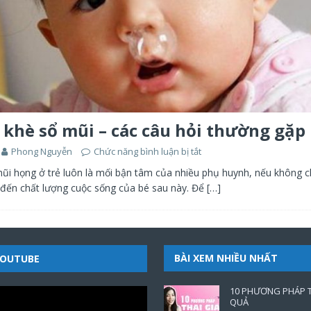
 khè sổ mũi – các câu hỏi thường gặp
Phong Nguyễn
Chức năng bình luận bị tắt
ũi họng ở trẻ luôn là mối bận tâm của nhiều phụ huynh, nếu không ch
đến chất lượng cuộc sống của bé sau này. Để
[…]
BÀI XEM NHIỀU NHẤT
YOUTUBE
10 PHƯƠNG PHÁP T
QUẢ