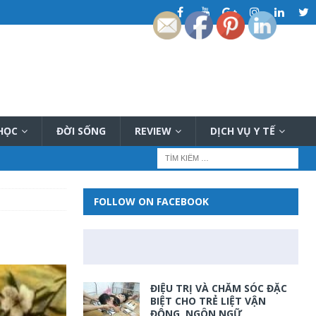
 HỌC
ĐỜI SỐNG
REVIEW
DỊCH VỤ Y TẾ
FOLLOW ON FACEBOOK
ĐIỆU TRỊ VÀ CHĂM SÓC ĐẶC
BIỆT CHO TRẺ LIỆT VẬN
ĐỘNG, NGÔN NGỮ