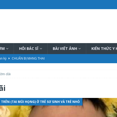
SỚM
HỎI BÁC SĨ
BÀI VIẾT ẢNH
KIẾN THỨC Y
ần kỳ
CHUẨN BỊ MANG THAI
 Hậu
CHĂM SÓC MẸ SAU SINH
ờm dãi
hiệu quả
PHƯƠNG PHÁP THÔNG TẮC TIA SỮA
ữa tại nhà tốt nhất hiện nay
PHƯƠNG PHÁP THÔNG TẮC TIA SỮA
ãi
ết, đầy đủ
KIẾN THỨC CHUNG CHĂM SÓC TRẺ SƠ SINH
 TRÊN (TAI MŨI HỌNG) Ở TRẺ SƠ SINH VÀ TRẺ NHỎ