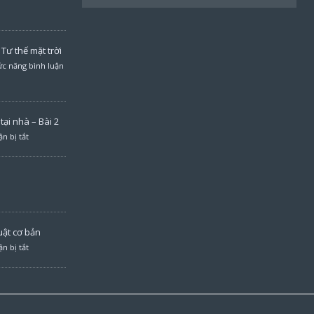
Tư thế mặt trời
c năng bình luận
ại nhà – Bài 2
n bị tắt
uật cơ bản
n bị tắt