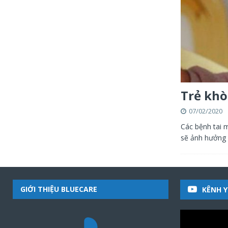
Trẻ khò
07/02/2020
Các bệnh tai m
sẽ ảnh hưởng 
GIỚI THIỆU BLUECARE
KÊNH 