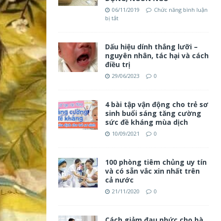
06/11/2019
Chức năng bình luận
bị tắt
Dấu hiệu dính thắng lưỡi –
nguyên nhân, tác hại và cách
điều trị
29/06/2023
0
4 bài tập vận động cho trẻ sơ
sinh buổi sáng tăng cường
sức đề kháng mùa dịch
10/09/2021
0
100 phòng tiêm chủng uy tín
và có sẵn vắc xin nhất trên
cả nước
21/11/2020
0
Cách giảm đau nhức cho bà