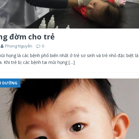
ng đờm cho trẻ
Phong Nguyễn
0
ũi họng là các bệnh phổ biến nhất ở trẻ sơ sinh và trẻ nhỏ đặc biệt l
. Khi trẻ bị các bệnh tai mũi họng
[…]
ỀU DƯỠNG