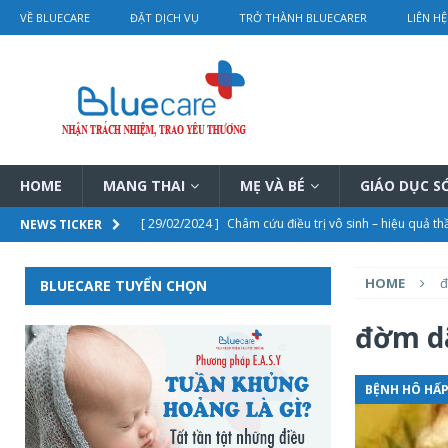
VỀ BLUECARE
ĐẶT DỊCH VỤ
TRỞ THÀNH BLUECARER
LIÊN HỆ
HOME
MANG THAI
MẸ VÀ BÉ
GIÁO DỤC 
[ 29/02/2024 ]
Châm cứu điều trị vô sinh – hiệu quả th
NEWS TICKER
[ 29/02/2024 ]
Bí mật trị nám sau sinh của Từ Hi Thái
HOME
đ
BLUECARE TUYỂN CHỌN
[ 28/02/2024 ]
Điều trị tắc tia sữa bằng vật lý trị liệu 
[ 28/02/2024 ]
Chi tiết bảng giá dịch vụ thông tắc tia s
đờm d
[ 01/03/2024 ]
Rơ lưỡi cho trẻ sơ sinh hướng dẫn chi ti
BỆNH HÔ HẤP