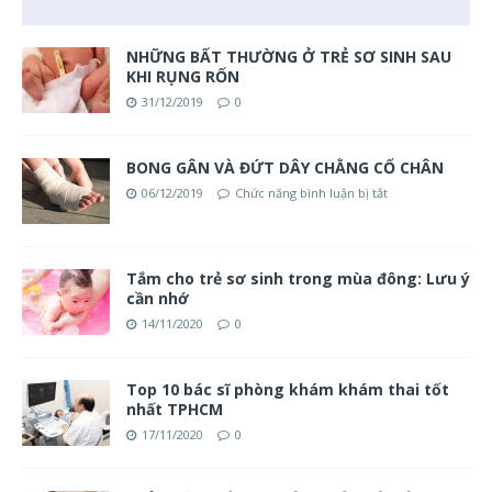
NHỮNG BẤT THƯỜNG Ở TRẺ SƠ SINH SAU
KHI RỤNG RỐN
31/12/2019
0
BONG GÂN VÀ ĐỨT DÂY CHẰNG CỔ CHÂN
06/12/2019
Chức năng bình luận bị tắt
Tắm cho trẻ sơ sinh trong mùa đông: Lưu ý
cần nhớ
14/11/2020
0
Top 10 bác sĩ phòng khám khám thai tốt
nhất TPHCM
17/11/2020
0