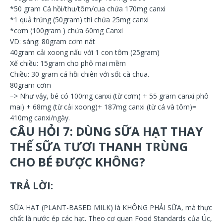
*50 gram Cá hồi/thu/tôm/cua chứa 170mg canxi
*1 quả trứng (50gram) thì chứa 25mg canxi
*cơm (100gram ) chứa 60mg Canxi
VD: sáng: 80gram cơm nát
40gram cải xoong nấu với 1 con tôm (25gram)
Xế chiều: 15gram cho phô mai mềm
Chiều: 30 gram cá hồi chiên với sốt cà chua.
80gram cơm
–> Như vậy, bé có 100mg canxi (từ cơm) + 55 gram canxi phô
mai) + 68mg (từ cải xoong)+ 187mg canxi (từ cá và tôm)=
410mg canxi/ngày.
CÂU HỎI 7: DÙNG SỮA HẠT THAY
THẾ SỮA TƯƠI THANH TRÙNG
CHO BÉ ĐƯỢC KHÔNG?
TRẢ LỜI:
SỮA HẠT (PLANT-BASED MILK) là KHÔNG PHẢI SỮA, mà thực
chất là nước ép các hạt. Theo cơ quan Food Standards của Úc,