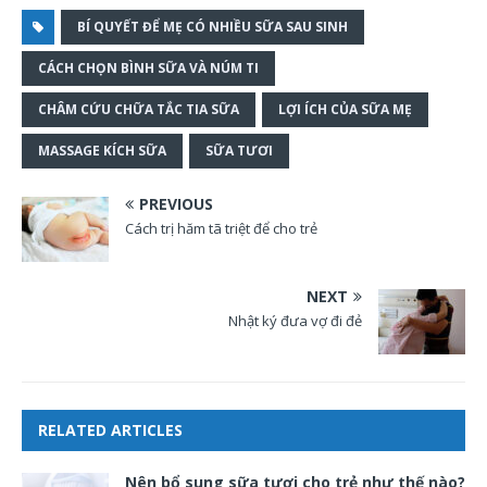
BÍ QUYẾT ĐỂ MẸ CÓ NHIỀU SỮA SAU SINH
CÁCH CHỌN BÌNH SỮA VÀ NÚM TI
CHÂM CỨU CHỮA TẮC TIA SỮA
LỢI ÍCH CỦA SỮA MẸ
MASSAGE KÍCH SỮA
SỮA TƯƠI
PREVIOUS
Cách trị hăm tã triệt để cho trẻ
NEXT
Nhật ký đưa vợ đi đẻ
RELATED ARTICLES
Nên bổ sung sữa tươi cho trẻ như thế nào?