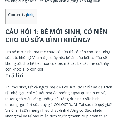
trẻ nhỏ cùng bác sĩ, chuyên gia dinh dưỡng Anh Nguyễn.
Contents
[
hide
]
CÂU HỎI 1: BÉ MỚI SINH, CÓ NÊN
CHO BÚ SỮA BÌNH KHÔNG?
Em bé mới sinh, mà mẹ chưa có sữa thì có nên cho con uống
sữa bột không? Vì em đọc thấy nếu bé ăn sữa bột từ đầu sẽ
không tốt cho hệ tiêu hoá của bé, mà các bà các mẹ cứ thấy
con khóc là lo con đói.
Trả lời:
Khi mới sinh, tất cả người mẹ đều có sữa, đó là rỉ sữa đầu tiên
rất nhỏ giọt, chỉ đủ ướt nhẹ áo phông ngoài quanh núm vú,
thường có màu vàng, không có trắng đục như sữa bình
thường, gọi là rỉ sữa quý giá COLOSTRUM. Tại sao nó quý giá?
Vì nó là rỉ sữa mang nhiều chất dinh dưỡng cô đặc, nhiều
kháng thể và tế bào miễn dịch trưởng thành giúp hoàn thiện