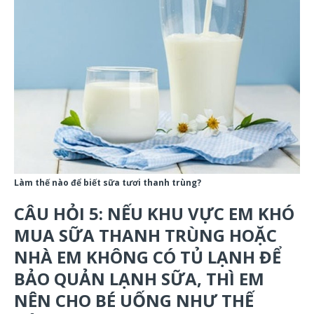
Làm thế nào để biết sữa tươi thanh trùng?
CÂU HỎI 5: NẾU KHU VỰC EM KHÓ
MUA SỮA THANH TRÙNG HOẶC
NHÀ EM KHÔNG CÓ TỦ LẠNH ĐỂ
BẢO QUẢN LẠNH SỮA, THÌ EM
NÊN CHO BÉ UỐNG NHƯ THẾ