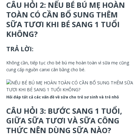
CÂU HỎI 2: NẾU BÉ BÚ MẸ HOÀN
TOÀN CÓ CẦN BỔ SUNG THÊM
SỮA TƯƠI KHI BÉ SANG 1 TUỔI
KHÔNG?
TRẢ LỜI:
Không cần, tiếp tục cho bé bú mẹ hoàn toàn vì sữa mẹ cũng
cung cấp nguồn canxi cân bằng cho bé.
Hỏi đáp tất cả các vấn đề về sữa cho trẻ sơ sinh và trẻ nhỏ
CÂU HỎI 3: BƯỚC SANG 1 TUỔI,
GIỮA SỮA TƯƠI VÀ SỮA CÔNG
THỨC NÊN DÙNG SỮA NÀO?