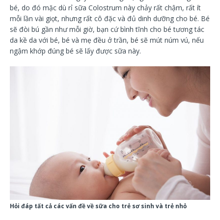
bé, do đó mặc dù rỉ sữa Colostrum này chảy rất chậm, rất ít
mỗi lần vài giọt, nhưng rất cô đặc và đủ dinh dưỡng cho bé. Bé
sẽ đòi bú gần như mỗi giờ, bạn cứ bình tĩnh cho bé tương tác
da kề da với bé, bé và mẹ đều ở trần, bé sẽ mút núm vú, nếu
ngậm khớp đúng bé sẽ lấy được sữa này.
Hỏi đáp tất cả các vấn đề về sữa cho trẻ sơ sinh và trẻ nhỏ