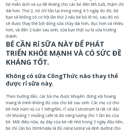
hệ miễn dịch và sự đề kháng cho các bé đến 6th tuổi, thậm chí
dài hơn. Thứ 2, nó chỉ tồn tại trong vòng 4-5 ngày do đó, bé
bạn sẽ không có cơ hội lần thứ 2 nếu bé bỏ lỡ nó, sau đó nó
sẽ được thay thế bởi dòng sữa chảy dài hơn, đục hơn và nhiều
hơn, và đến 2 tuần sau sinh, sữa bạn thật sự là sữa trưởng
thành.
BÉ CẦN Rỉ SỮA NÀY ĐỂ PHÁT
TRIỂN KHỎE MẠNH VÀ CÓ SỨC ĐỀ
KHÁNG TỐT.
Không có sữa CôngThức nào thay thế
được rỉ sữa này.
Theo hướng dẫn, các bà mẹ được khuyên: đừng vội hoang
mang là mình không đủ sữa cho bé sau sinh. Các mẹ cứ cho
bé mút núm vú cứ 1 tiếng/lần, rỉ sữa Colostrum là rất cô đặc
chỉ khoảng 1 muỗng cafe là đủ năng lượng cho 1 lần bú của
bé. Một điều nữa, dạ dày của bé rất nhỏ trong 3 ngày đầu tiên,
bé chỉ cần bú 30ml/ngày là đủ năng lượng và dinh dưỡng cho