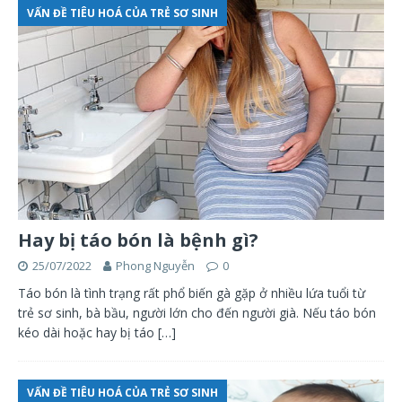
VẤN ĐỀ TIÊU HOÁ CỦA TRẺ SƠ SINH
Hay bị táo bón là bệnh gì?
25/07/2022
Phong Nguyễn
0
Táo bón là tình trạng rất phổ biến gà gặp ở nhiều lứa tuổi từ
trẻ sơ sinh, bà bầu, người lớn cho đến người già. Nếu táo bón
kéo dài hoặc hay bị táo
[…]
VẤN ĐỀ TIÊU HOÁ CỦA TRẺ SƠ SINH