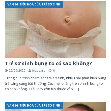
VẤN ĐỀ TIÊU HOÁ CỦA TRẺ SƠ SINH
Trẻ sơ sinh bụng to có sao không?
25/09/2020
bluecare
0
Trong quá trình chăm sóc trẻ sơ sinh, nhiều mẹ phát hiện bụng
trẻ căng cứng bất thường. Các mẹ lo lắng trẻ sơ sinh bụng to
có sao không? Điều này còn tùy thuộc vào
[…]
VẤN ĐỀ TIÊU HOÁ CỦA TRẺ SƠ SINH