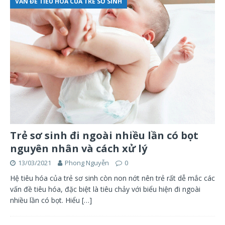
VẤN ĐỀ TIÊU HOÁ CỦA TRẺ SƠ SINH
Trẻ sơ sinh đi ngoài nhiều lần có bọt
nguyên nhân và cách xử lý
13/03/2021
Phong Nguyễn
0
Hệ tiêu hóa của trẻ sơ sinh còn non nớt nên trẻ rất dễ mắc các
vấn đề tiêu hóa, đặc biệt là tiêu chảy với biểu hiện đi ngoài
nhiều lần có bọt. Hiểu
[…]